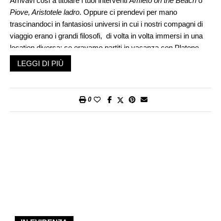
Arrivavi così a titolare i tuoi interventi
Amleto on the Beach
o
Piove, Aristotele ladro
. Oppure ci prendevi per mano
trascinandoci in fantasiosi universi in cui i nostri compagni di
viaggio erano i grandi filosofi, di volta in volta immersi in una
location diversa: se eravamo partiti in vacanza con Platone,
l’avremmo visto «attento a trovare l’immagine delle idee eterne
LEGGI DI PIÙ
che ha davanti, il Grand Canyon o il bed&breakfast»; se
invece avessimo festeggiato filosoficamente il Natale,
avremmo incontrato Socrate che «ha smesso di chiedere ai
0
presenti di indagare sulla loro interiorità, e ora indaga solo sul
suo pacchetto infiocchettato».
Ma conoscenza, ironia e allegra irriverenza non erano i soli
tratti che ti contraddistinguevano, e l’hai dimostrato a tutti i
lettori con il tuo ultimo contributo a questo giornale, che tanto
amavi (ti ricongiungeva alle tue lontane radici ticinesi, tu,
milanese doc). Ne
Il Sud che era di tutti
(apparso su «Azione»
il 7 ottobre) riferendoti al Meridione del XIII secolo raccontavi
come «In questa bella atmosfera il sud Italia non cacciava
nessuno, chiedeva a tutti una collaborazione nelle arti, nelle