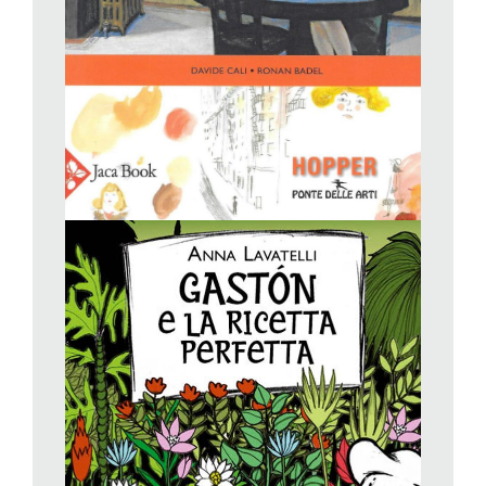
romanzo «di formazione», sul coraggio di coltivare le proprie
passioni (il proprio
desiderio
, come direbbe Lacan), che
tuttavia, dato il ritmo incalzante e l’abile costruzione narrativa,
potremmo anche definire un romanzo d’avventura. Ambientato
in Perù, paese che l’autrice conosce molto bene, ci porta in
Amazzonia, sul grande fiume, i villaggi, le foreste. La passione
che Gaston ha il coraggio e l’intraprendenza di coltivare è
quella per la cucina, un’arte appresa dal frate dell’orfanotrofio in
cui è cresciuto, ma da cui fuggirà, per mettersi alla ricerca dei
suoi genitori, nella speranza che siano ancora vivi. Per un
equivoco, Gaston viene rapito da una masnada di pirati, e sarà
costretto a cucinare per loro. Ma, si sa, il buon cibo riscalda i
cuori e in certi casi può persino cambiare il corso del destino…
Perù, pietanze, pirati: queste, come dice la stessa autrice,
sono le parole cardine del romanzo, le cui pagine, come il cibo,
riscaldano il cuore. Non si può non appassionarsi alla storia del
giovane Gaston e di tutti i comprimari (gli stessi pirati, ma
anche ad esempio il capitano della nave, un’intraprendente
ragazza, un poliziotto, un frate), così ben caratterizzati, che