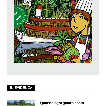
animano la vicenda.
Un’opera riuscitissima di una grande scrittrice per ragazzi. Un
vero romanzo di crescita e di avventura, di cui nella letteratura
per ragazzi contemporanea c’è davvero bisogno.
IN EVIDENZA
Quando ogni goccia conta