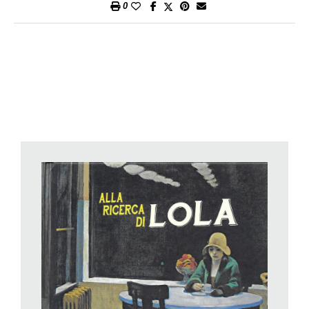
0
illustrazioni e dall’apporto grafico di Ronan Badel, imbastisce
attorno a 12 quadri di Hopper ha una sua complessità, perché
è una sorta di giallo esistenziale (l’accostamento di Hopper a
Raymond Chandler è stato fatto da molti), in cui un giovane
detective per caso, coinvolto nell’indagine mentre sta
sostituendo per qualche ora il vero detective, suo amico, si
mette sulle tracce di una certa Lola Pearl, nome d’arte di una
donna che faceva la cantante. Dov’è finita Lola Pearl? E qual è
il suo vero nome? Quesiti che terranno vigile l’attenzione del
lettore, oltre a condurlo ad ammirare gli splendidi quadri di
Hopper, nonché ad offrirgli, si spera (anche grazie
all’appendice esplicativa finale), l’occasione per approfondire la
conoscenza del grande artista americano.
Anna Lavatelli,
Gaston e la ricetta perfetta
, Giunti. Da 11
anni.
È stato ripubblicato nella collana Tascabili Ragazzi, sempre da
Giunti, e colgo l’occasione per segnalarlo a chi se lo fosse
perso. Era uscito nel 2012 ed è un romanzo molto bello, un