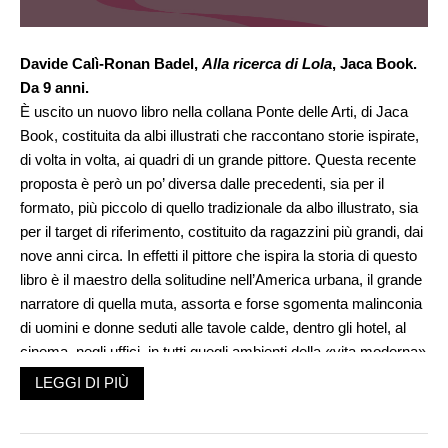
Davide Calì-Ronan Badel,
Alla ricerca di Lola
, Jaca Book.
Da 9 anni.
È uscito un nuovo libro nella collana Ponte delle Arti, di Jaca
Book, costituita da albi illustrati che raccontano storie ispirate,
di volta in volta, ai quadri di un grande pittore. Questa recente
proposta è però un po’ diversa dalle precedenti, sia per il
formato, più piccolo di quello tradizionale da albo illustrato, sia
per il target di riferimento, costituito da ragazzini più grandi, dai
nove anni circa. In effetti il pittore che ispira la storia di questo
libro è il maestro della solitudine nell’America urbana, il grande
narratore di quella muta, assorta e forse sgomenta malinconia
di uomini e donne seduti alle tavole calde, dentro gli hotel, al
cinema, negli uffici, in tutti quegli ambienti della «vita moderna»
degli anni Trenta e Quaranta: Edward Hopper (1882-1967).
LEGGI DI PIÙ
Ambienti ed emozioni, quelli da lui evocati, in grado di parlare
di più agli adolescenti, o preadolescenti, che ai bambini.
E anche la storia che Davide Calì, ben coadiuvato dalle