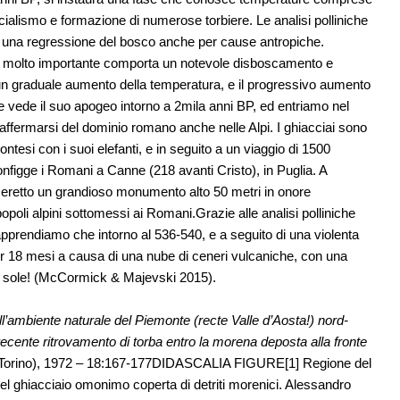
ialismo e formazione di numerose torbiere. Le analisi polliniche
 una regressione del bosco anche per cause antropiche.
tto molto importante comporta un notevole disboscamento e
un graduale aumento della temperatura, e il progressivo aumento
vede il suo apogeo intorno a 2mila anni BP, ed entriamo nel
’affermarsi del dominio romano anche nelle Alpi. I ghiacciai sono
montesi con i suoi elefanti, e in seguito a un viaggio di 1500
nfigge i Romani a Canne (218 avanti Cristo), in Puglia. A
e eretto un grandioso monumento alto 50 metri in onore
opoli alpini sottomessi ai Romani.Grazie alle analisi polliniche
 apprendiamo che intorno al 536-540, e a seguito di una violenta
per 18 mesi a causa di una nube di ceneri vulcaniche, con una
a sole! (McCormick & Majevski 2015).
ell’ambiente naturale del Piemonte (recte Valle d’Aosta!) nord-
recente ritrovamento di torba entro la morena deposta alla fronte
a (Torino), 1972 – 18:167-177DIDASCALIA FIGURE[1] Regione del
 del ghiacciaio omonimo coperta di detriti morenici. Alessandro