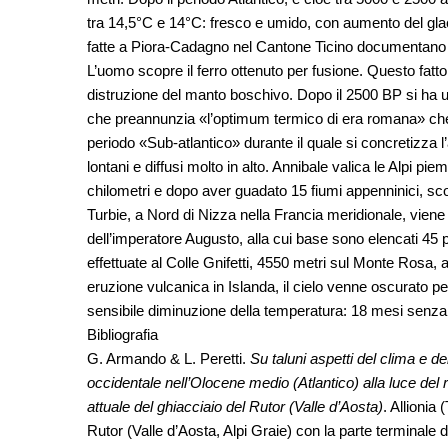
tra 14,5°C e 14°C: fresco e umido, con aumento del glac
fatte a Piora-Cadagno nel Cantone Ticino documentano
L’uomo scopre il ferro ottenuto per fusione. Questo fa
distruzione del manto boschivo. Dopo il 2500 BP si ha 
che preannunzia «l’optimum termico di era romana» che 
periodo «Sub-atlantico» durante il quale si concretizza l
lontani e diffusi molto in alto. Annibale valica le Alpi pie
chilometri e dopo aver guadato 15 fiumi appenninici, sco
Turbie, a Nord di Nizza nella Francia meridionale, vien
dell’imperatore Augusto, alla cui base sono elencati 45 p
effettuate al Colle Gnifetti, 4550 metri sul Monte Rosa,
eruzione vulcanica in Islanda, il cielo venne oscurato 
sensibile diminuzione della temperatura: 18 mesi senz
Bibliografia
G. Armando & L. Peretti.
Su taluni aspetti del clima e d
occidentale nell’Olocene medio (Atlantico) alla luce del 
attuale del ghiacciaio del Rutor (Valle d’Aosta)
. Allioni
Rutor (Valle d’Aosta, Alpi Graie) con la parte terminale