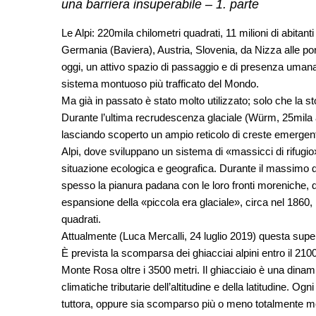
una barriera insuperabile – 1. parte
Le Alpi: 220mila chilometri quadrati, 11 milioni di abitanti 
Germania (Baviera), Austria, Slovenia, da Nizza alle port
oggi, un attivo spazio di passaggio e di presenza umana. C
sistema montuoso più trafficato del Mondo.
Ma già in passato è stato molto utilizzato; solo che la s
Durante l’ultima recrudescenza glaciale (Würm, 25mila an
lasciando scoperto un ampio reticolo di creste emergenti
Alpi, dove sviluppano un sistema di «massicci di rifugio»,
situazione ecologica e geografica. Durante il massimo de
spesso la pianura padana con le loro fronti moreniche, 
espansione della «piccola era glaciale», circa nel 1860, 
quadrati.
Attualmente (Luca Mercalli, 24 luglio 2019) questa superf
È prevista la scomparsa dei ghiacciai alpini entro il 210
Monte Rosa oltre i 3500 metri. Il ghiacciaio è una dinam
climatiche tributarie dell’altitudine e della latitudine. 
tuttora, oppure sia scomparso più o meno totalmente m