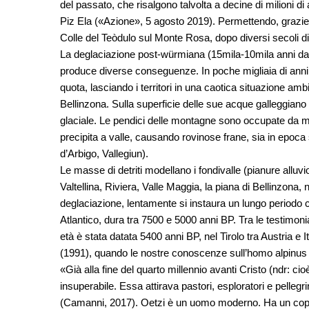
del passato, che risalgono talvolta a decine di milioni d
Piz Ela («Azione», 5 agosto 2019). Permettendo, grazie al
Colle del Teòdulo sul Monte Rosa, dopo diversi secoli di
La deglaciazione post-würmiana (15mila-10mila anni da 
produce diverse conseguenze. In poche migliaia di anni tut
quota, lasciando i territori in una caotica situazione amb
Bellinzona. Sulla superficie delle sue acque galleggiano
glaciale. Le pendici delle montagne sono occupate da mat
precipita a valle, causando rovinose frane, sia in epoca
d’Arbigo, Vallegiun).
Le masse di detriti modellano i fondivalle (pianure alluvi
Valtellina, Riviera, Valle Maggia, la piana di Bellinzona,
deglaciazione, lentamente si instaura un lungo periodo c
Atlantico, dura tra 7500 e 5000 anni BP. Tra le testimoni
età è stata datata 5400 anni BP, nel Tirolo tra Austria e 
(1991), quando le nostre conoscenze sull’homo alpinus e
«Già alla fine del quarto millennio avanti Cristo (ndr: c
insuperabile. Essa attirava pastori, esploratori e pellegrin
(Camanni, 2017). Oetzi è un uomo moderno. Ha un copric