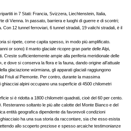
ripartiti in 7 Stati: Francia, Svizzera, Liechtenstein, Italia,
e di Vienna. In passato, barriera e luoghi di guerre e di scontri;
on 12 tunnel ferroviari, 6 tunnel stradali, 19 valichi stradali, è il
toria si ripete, come capita spesso, in modo più amplificato.
ni or sono) il manto glaciale ricopre gran parte delle Alpi,
. Creste sufficientemente ampie alla periferia meridionale delle
 e dove si conserva la flora e la fauna, dando origine all’attuale
lla glaciazione würmiana, gli apparati glaciali raggiungono
dal Friuli al Piemonte. Per contro, durante la massima
i ghiacciai alpini occupano una superficie di 4500 chilometri
icie si è ridotta a 1800 chilometri quadrati, cioè del 60 per cento.
0. Resteranno soltanto le più alte calotte del Monte Bianco e del
ica entità geografica dipendente da favorevoli condizioni
Ogni ghiacciaio ha una sua storia da raccontare, sia che esso esista
ettendo allo scoperto preziose e spesso arcaiche testimonianze