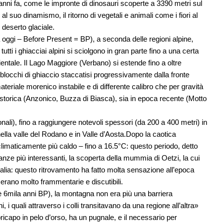
i anni fa, come le impronte di dinosauri scoperte a 3390 metri sul
 suo dinamismo, il ritorno di vegetali e animali come i fiori al
 deserto glaciale.
oggi – Before Present = BP), a seconda delle regioni alpine,
ti i ghiacciai alpini si sciolgono in gran parte fino a una certa
ientale. Il Lago Maggiore (Verbano) si estende fino a oltre
 blocchi di ghiaccio staccatisi progressivamente dalla fronte
eriale morenico instabile e di differente calibro che per gravità
 storica (Anzonico, Buzza di Biasca), sia in epoca recente (Motto
onali), fino a raggiungere notevoli spessori (da 200 a 400 metri) in
 nella valle del Rodano e in Valle d’Aosta.Dopo la caotica
limaticamente più caldo – fino a 16.5°C: questo periodo, detto
anze più interessanti, la scoperta della mummia di Oetzi, la cui
Italia: questo ritrovamento ha fatto molta sensazione all’epoca
rano molto frammentarie e discutibili.
ioè 6mila anni BP), la montagna non era più una barriera
i, i quali attraverso i colli transitavano da una regione all’altra»
apo in pelo d’orso, ha un pugnale, e il necessario per