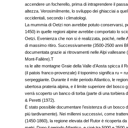
accendere un focherello, prima di intraprendere il passag
altezza. Verosimilmente, lo sviluppo dei ghiacciai a quell’
occidentali, secondo i climatologi.
La mummia di Oetzi non avrebbe potuto conservarsi, po
1450) in quelle regioni alpine avrebbe comportato lo sci
Oetzi. Evenienza che non si è realizzata, poiché, nelle Al
di massimo ritiro. Successivamente (3500-2500 anni BP)
documentata grazie ai ritrovamenti nelle Alpi vallesane 
Mont-Fallère).T
ra le alte montagne Graie della Valle d’Aosta spicca il Ru
(il patois franco-provenzale) il toponimo significa ru = ru
serpeggiante. Durante il mite periodo Atlantico, le regio
ubertosa prateria alpina, e il limite superiore del bosco 
verrà scoperto un banco di torba (parte di una torbiera di
& Peretti (1972).
È stato possibile documentare l’esistenza di un bosco di
più tardivamente). Nei millenni successivi, come tratter
(1450-1860), la regione elevata del Rutor è ricoperta d
metri. Dopo il periodo Atlantico, e cioè tra 5000 e 250