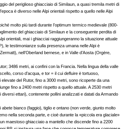
gio del periglioso ghiacciaio di Similaun, a quasi tremila metri di
epoca è diverso nelle Alpi orientali rispetto a quello nelle Alpi
iché molto più tardi durante l’optimum termico medievale (800-
oglimento del ghiacciaio di Similaun e la conseguente perdita di
pi orientali, mai i ghiacciai raggiungeranno la situazione attuale
, le testimonianze sulla presenza umana nelle Alpi è
(Zermatt), nell’Oberland bernese, e in Valle d’Aosta (Orgère,
tor; 3486 metri, ai confini con la Francia. Nella lingua della valle
scello, corso d’acqua, e tor = il cui defluire è tortuoso,
ni elevate del Rutor, fino a 3000 metri, sono ricoperte da una
giunge fino a 2400 metri rispetto a quello attuale. A 2530 metri
 diversi ettari), contenente pollini analizzati e datati da Armando
 abete bianco (faggio), tiglio e ontano (non verde, giunto molto
emo nella seconda parte, e cioè durante la «piccola era glaciale»
a un maestoso ghiacciaio a mantello che discende fino a 2200
0 anni BP, si instaura una fase che conosce temperature comprese