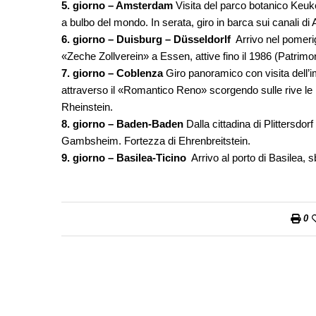
5. giorno – Amsterdam
Visita del parco botanico Keuken
a bulbo del mondo. In serata, giro in barca sui canali 
6. giorno – Duisburg – Düsseldorlf
Arrivo nel pomerig
«Zeche Zollverein» a Essen, attive fino il 1986 (Patri
7. giorno – Coblenza
Giro panoramico con visita dell’i
attraverso il «Romantico Reno» scorgendo sulle rive le r
Rheinstein.
8. giorno – Baden-Baden
Dalla cittadina di Plittersdo
Gambsheim. Fortezza di Ehrenbreitstein.
9. giorno – Basilea-Ticino
Arrivo al porto di Basilea, s
0