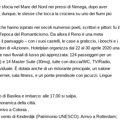
ve sfocia nel Mare del Nord nei pressi di Nimega, dopo aver
dunque, le stesse che tocca la crociera su uno dei fiumi più
e hanno ispirato nei secoli numerosi poeti, scrittori e pittori: fu il
all’epoca del Romanticismo. Da allora il Reno è una meta
 il paesaggio – con i suoi castelli, le case a graticcio, i boschi e i
ettori di «Azione», Hotelplan organizza dal 22 al 30 aprile 2020 una
 navi fluviali di lusso più apprezzata: 124 passeggeri per un
9mq) e 14 Master Suite (30mq), tutte con doccia/WC, TV/Radio,
ividuale. È dotata anche di un ristorante principale, un salone
ternet, sala fitness, e un ponte prendisole con jacuzzi. Lingue
o di Basilea e imbarco: alle 17.00 si salpa.
noramica della città.
rivo a Colonia .
 a vento di Kinderdijk (Patrimonio UNESCO). Arrivo a Rotterdam;