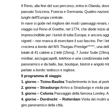
Il Reno, alla fine del suo percorso, entra in Olanda, do
passato Svizzera, Francia e Germania. Quattro nazioni, 
lunghi dell’Europa centrale.
In nave si gode nel migliore dei modi i paesaggi renani, ch
viaggio sul Reno di Goethe, nel 1774, che diede inizio 
imprescindibile per i turisti di tutta Europa; e ancora oggi
vigneti – non manca di esercitare il suo fascino. Per i l
crociera a bordo del MS Thurgau Prestige*****, una delle
totale di 41 cabine a 2 letti (15mq), 7 Junior Suite (1
minibar, asciugacapelli, telefono e aria condizionata ind
panoramico e da ballo, bar, boutique, bistrot e angolo In
parlate a bordo: tedesco e inglese.
Il programma di viaggio
1. giorno – Ticino-Basilea
Trasferimento in bus al port
2. giorno – Strasburgo
Arrivo a Strasburgo e visita pa
3. giorno – Colonia
Passaggio della famosa Loreley. Ar
4. giorno – Dordrecht – Rotterdam
Visita dei mulini
giro panoramico della città.