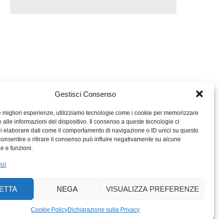
Gestisci Consenso
le migliori esperienze, utilizziamo tecnologie come i cookie per memorizzare
 alle informazioni del dispositivo. Il consenso a queste tecnologie ci
i elaborare dati come il comportamento di navigazione o ID unici su questo
consentire o ritirare il consenso può influire negativamente su alcune
MIGROS TICINO
he e funzioni.
MIGROS
izi
SCUOLA CLUB
PERCENTO CULTURALE
ETTA
NEGA
VISUALIZZA PREFERENZE
MIGROS TICINO
ACTIV FITNESS TICINO
Cookie Policy
Dichiarazione sulla Privacy