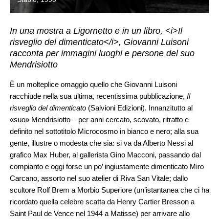
In una mostra a Ligornetto e in un libro, <i>Il
risveglio del dimenticato</i>, Giovanni Luisoni
racconta per immagini luoghi e persone del suo
Mendrisiotto
È un molteplice omaggio quello che Giovanni Luisoni
racchiude nella sua ultima, recentissima pubblicazione,
Il
risveglio del dimenticato
(Salvioni Edizioni). Innanzitutto al
«suo» Mendrisiotto – per anni cercato, scovato, ritratto e
definito nel sottotitolo Microcosmo in bianco e nero; alla sua
gente, illustre o modesta che sia: si va da Alberto Nessi al
grafico Max Huber, al gallerista Gino Macconi, passando dal
compianto e oggi forse un po’ ingiustamente dimenticato Miro
Carcano, assorto nel suo atelier di Riva San Vitale; dallo
scultore Rolf Brem a Morbio Superiore (un’istantanea che ci ha
ricordato quella celebre scatta da Henry Cartier Bresson a
Saint Paul de Vence nel 1944 a Matisse) per arrivare allo