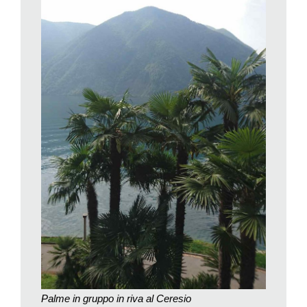
ambiente.
C’è d’altronde per davvero una palma europea, la più
settentrionale di tutte, diffusa nell’area mediterranea: è la palma
nana,
Chamaerops humilis
, non molto alta e dal portamento
cespuglioso, diffusa da noi come ornamentale. Ma la nostra
palma viene da molto più lontano, ha origini asiatiche, Cina,
Giappone, Myanmar, forse anche India. Nelle sue terre
d’origine è conosciuta come Palma della canapa perché, come
da questa, si ottengono dalle foglie fibre tessili molto resistenti
per farne corde, sacchi, stuoie, cappelli e scope.
Sulla sua apparizione in Europa s’è perfino scomodata la figura
di San Carlo Borromeo ma è molto più sicuro che la palma
arrivò verso la metà dell’Ottocento, ad opera di botanici e
viaggiatori in Oriente. Fra questi, lo scozzese Robert Fortune,
giardiniere, botanico appassionato e «cacciatore di piante» per
la Royal Horticultural Society e per la British East India
Company che lo aveva ingaggiato per trafugare piante di tè
verso l’India, dalla Cina. E qui trovò la «palma cinese» che
Palme in gruppo in riva al Ceresio