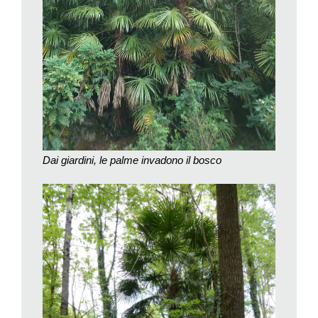
dell’ambiente (Ufam), nell’ambito della seconda fase dei
progetti sull’adattamento ai mutamenti climatici ha scelto e
approvato cinquanta nuovi progetti, fra cui uno dedicato alla
Palma di Fortune. Il progetto, condotto dal Campus di ricerca
di Cadenazzo del WSL, Istituto federale di ricerca sulla foresta,
la neve e il paesaggio, congiuntamente con la Sezione
forestale e l’Ufficio natura e paesaggio, è già in corso e durerà
fino alla fine del 2021. Fra gli obiettivi, il rilievo dello stato
attuale della distribuzione della palma e la valutazione degli
Dai giardini, le palme invadono il bosco
sviluppi futuri, lo studio delle conseguenze ecologiche,
particolarmente nei boschi con elevato interesse naturalistico,
l’analisi del sistema radicale anche in funzione del rischio di
pericoli naturali e l’ottimizzazione delle tecniche di lotta e di
eradicazione.
Nell’attesa dei risultati di questo innovativo e interessante
progetto, basi indispensabili per lo sviluppo di interventi mirati
nel contenimento dell’espansione della Palma di Fortune, si
può registrare un primo piccolo successo. La sua vendita non