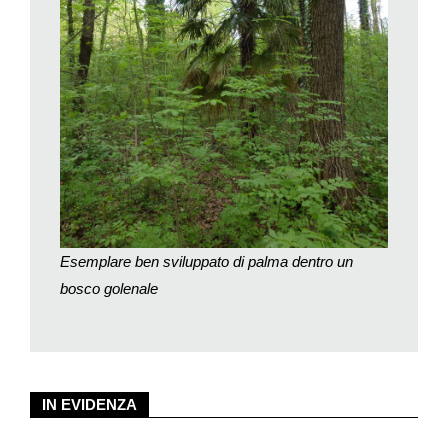
è ancora vietata per legge ma almeno nel cartellino informativo
non dovremmo più vedere «Palma ticinese».
Esemplare ben sviluppato di palma dentro un
bosco golenale
IN EVIDENZA