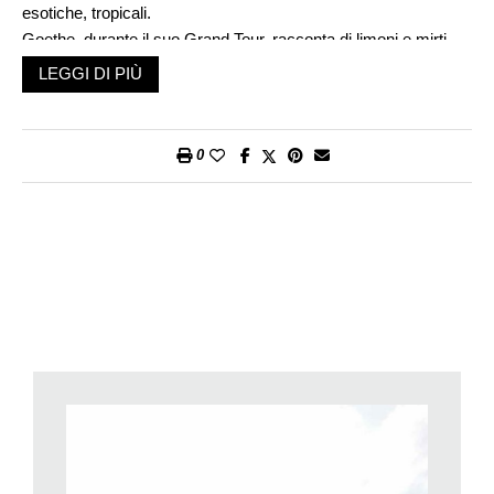
esotiche, tropicali.
Goethe, durante il suo Grand Tour, racconta di limoni e mirti
che, loro sì, vogliono estati calde e inverni miti. Non
LEGGI DI PIÙ
necessariamente la nostra palma che sopporta rigori invernali
notevoli e, magari con qualche accorgimento, si lascia tenere
tranquillamente all’aperto fino in Germania, in Belgio, in Olanda
0
e in Inghilterra. Fra i miei ricordi di studente in viaggio fra
Lugano e Zurigo, c’è una palma, un notevole esemplare, in un
giardino di Erstfeld, ben visibile dal treno: una palma urana.
Fuori posto? Forse, ma non tanto più delle nostre palme,
decisamente estranee al paesaggio naturale, più ancora delle
pur esotiche camelie e magnolie.
Sulla palma, gli animi si dividono: per alcuni decisamente una
nota stonata da eliminare, per altri, un decoro ormai ben
integrato della nostra cultura paesaggistica. Da dove provenga
e da quanto tempo sia fra noi, non è facile, come spesso
capita con le piante, stabilire con esattezza. Di certo, le sue
origini non sono mediterranee, come per alloro e ulivo, esotici
pure loro ma inseriti in modo più armonioso nel nostro