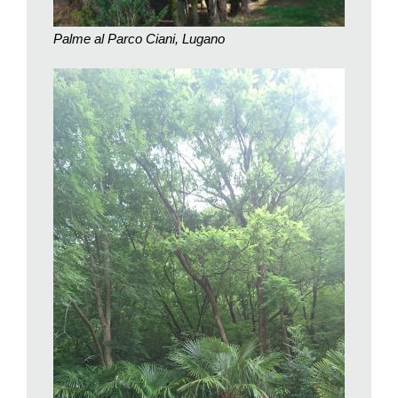
che meglio sopportano le basse temperature, con minime fino
a –15° C, in certi casi perfino a meno venti. Pianta robusta e
Palme al Parco Ciani, Lugano
che si contenta di poco, riesce a riprodursi senza essere
seminata dall’uomo. È dunque una cosiddetta «neofíta»,
insieme a non poche altre piante introdotte dall’uomo dopo il
1492.
La sua vitalità è ben visibile a tutti: sotto le palme, dai semi
caduti per terra, spuntano ogni anno tantissime piantine. Da
qualche anno,
Trachycarpus
è uscita dai giardini: i semi,
trasportati dagli uccelli, sono riusciti a penetrare nei nostri
boschi di bassa quota, come al Monte Caslano, al Sentiero di
Gandria, alla Foce della Maggia, e questa crescente diffusione,
favorita anche dall’aumento di temperatura, l’ha resa una vera
e propria pianta invasiva, iscritta nella Lista nera.
I problemi che può causare ai nostri boschi non sono pochi e
vanno dalla concorrenza con le specie locali, allo squilibrio
dell’ecologia forestale, alla stabilità dei pendii. Per analizzare in
modo scientifico l’impatto di
Trachycarpus
sul nostro ambiente
naturale è stato lanciato un progetto pilota. L’Ufficio federale