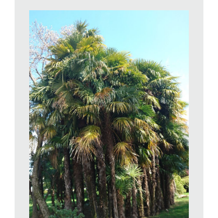
portò nel 1849 a Kew Gardens, il celebre giardino botanico di
Londra, da cui rapidamente si diffuse come pianta ornamentale
nel resto d’Europa ed è nota anche come Palma di Fortune
,
Trachycarpus fortunei
.
Come ogni palma, oltre 2800 specie in tutto il mondo,
appartiene alla famiglia
Arecaceae,
piante con portamento
arboreo ma, in pratica, delle «erbe»: il loro «tronco» non è
ramificato, è detto «stipite», al taglio non rivela i familiari
«anelli» d’accrescimento, crescono in altezza ma pochissimo
in spessore e perciò non le si possono chiamare «alberi».
Trachycarpus fortunei
è una palma di tutto rispetto che
s’allunga fino a trenta centimetri l’anno, superando facilmente i
dieci metri d’altezza. Le foglie, a forma di ventaglio larghe
quasi un metro e con un lungo picciolo, lasciano sul fusto, una
volta secche, dei tipici resti sfilacciati.
A maggio-giugno, sulla sommità compaiono le vistose
infiorescenze gialle, maschili e femminili solitamente su piante
diverse. Da quelle femminili si sviluppano piccoli frutti, drupe
raccolte a grappoli, quasi nere a maturazione. È fra le palme