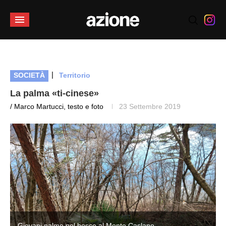
|
SOCIETÀ
Territorio
La palma «ti-cinese»
/ Marco Martucci, testo e foto
23 Settembre 2019
Giovani palme nel bosco al Monte Caslano