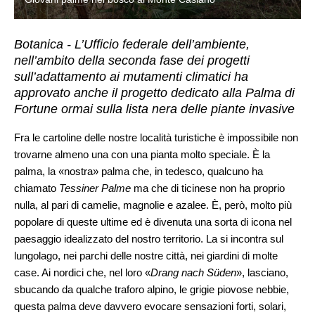
Botanica - L’Ufficio federale dell’ambiente,
nell’ambito della seconda fase dei progetti
sull’adattamento ai mutamenti climatici ha
approvato anche il progetto dedicato alla Palma di
Fortune ormai sulla lista nera delle piante invasive
Fra le cartoline delle nostre località turistiche è impossibile non
trovarne almeno una con una pianta molto speciale. È la
palma, la «nostra» palma che, in tedesco, qualcuno ha
chiamato
Tessiner Palme
ma che di ticinese non ha proprio
nulla, al pari di camelie, magnolie e azalee. È, però, molto più
popolare di queste ultime ed è divenuta una sorta di icona nel
paesaggio idealizzato del nostro territorio. La si incontra sul
lungolago, nei parchi delle nostre città, nei giardini di molte
case. Ai nordici che, nel loro «
Drang nach Süden
», lasciano,
sbucando da qualche traforo alpino, le grigie piovose nebbie,
questa palma deve davvero evocare sensazioni forti, solari,