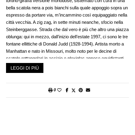
tortino-giraffa versione monodose, sistemato con cura in una
bella scatola nera a pois bianchi sulla quale appoggio sopra un
espresso da portare via, m’incammino così equipaggiato nella
città vecchia. A zig zag, in sette minuti neanche, sfocio nella
Steinberggasse. Strada che dal vero è più che altro una piazza
oblunga: qui in mezzo, dall’inizio dell’estate 1997, ci sono le tre
fontane ellittiche di Donald Judd (1928-1994). Artista morto a
Manhattan e nato in Missouri, molto noto per le decine di
scatole rettangolari in acciaio e plexiglas appese equidistanti,
incolonnate, al muro.
LEGGI DI PIÙ
Un morso, sulla panchina all’altezza della prima delle fontane
di Judd a Winterthur (439 m) che da qui come minimo passa
inosservata, rivela perché quel curioso nome da safari.
0
Pezzetti abbondanti di cioccolato nero maculano la pasta
soffice del mini-cake glassato, mimando la pelliccia delle
giraffe. Di una bontà indicibile risalente al 1943, l’ho scoperta
per caso in occasione della mia prima visita fallimentare alle
fontane di Judd l’agosto di tre anni fa. Per via dei preparativi
per una quarantennale festa della musica di una settimana,