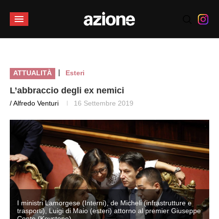
|
ATTUALITÀ
Esteri
L’abbraccio degli ex nemici
/ Alfredo Venturi
16 Settembre 2019
I ministri Lamorgese (Interni), de Micheli (infrastrutture e
e
trasporti), Luigi di Maio (esteri) attorno al premier Giuseppe
Conte (Keystone)