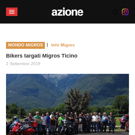
|
MONDO MIGROS
Info Migros
Bikers targati Migros Ticino
2 Settembre 2019