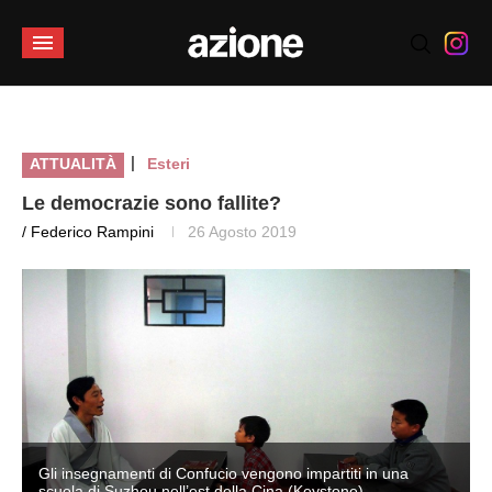
|
ATTUALITÀ
Esteri
Le democrazie sono fallite?
/ Federico Rampini
26 Agosto 2019
Gli insegnamenti di Confucio vengono impartiti in una
scuola di Suzhou nell’est della Cina (Keystone)