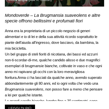
Mondoverde – La Brugmansia suaveolens e altre
specie offrono bellissimi e profumati fiori
Anna era la proprietaria di un piccolo negozio di generi
alimentari e io di lei e della sua attività ricordo soprattutto le
piante dell’aiuola all’ingresso, dove lasciavo, da bambina, la
mia bicicletta.
Un bel gruppo di steli fioriti di nicotiana, dei bassi ed azzurri
non-ti-scordar-di-me, qualche candido alisso e due magnifici
esemplari di brugmansie bianche, coltivate in vaso e che ogni
anno mi rapivano gli occhi con la loro meravigliosa
fioritura.Anna ci ha lasciati da qualche anno, avendo superato
abbondantemente gli 80 anni, ed io ogni volta che vedo una
Brugmansia suaveolens
, non posso fare a meno che pensare
a lei per qualche istante.
Le grandi corolle bianche, lunghe fino a 30 centimetri, sono
profumatissime e di notte al fresco si alzano, mentre di giorno
LEGGI DI PIÙ