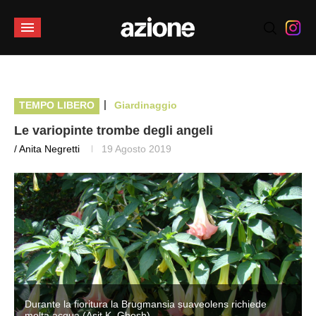
|
TEMPO LIBERO
Giardinaggio
Le variopinte trombe degli angeli
/ Anita Negretti
19 Agosto 2019
Durante la fioritura la Brugmansia suaveolens richiede
molta acqua (Asit K. Ghosh)