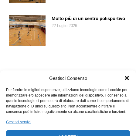
Brugmasia x candida
, come la «Grand Marnier» color pesca,
la «Maya» di un rosa appena accennato, la più accesa «Pink
Perfektion» e la «Plena» dal fiore bianco e doppio.
Molto più di un centro polisportivo
22 Luglio 2026
Gestisci Consenso
Per fornire le migliori esperienze, utilizziamo tecnologie come i cookie per
memorizzare e/o accedere alle informazioni del dispositivo. Il consenso a
queste tecnologie ci permetterà di elaborare dati come il comportamento di
navigazione o ID unici su questo sito. Non acconsentire o ritirare il
consenso può influire negativamente su alcune caratteristiche e funzioni.
Gestisci servizi