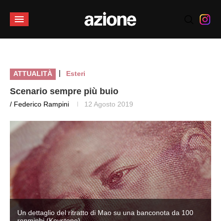
|
ATTUALITÀ
Esteri
Scenario sempre più buio
/ Federico Rampini
12 Agosto 2019
Un dettaglio del ritratto di Mao su una banconota da 100
renminbi (Keystone)