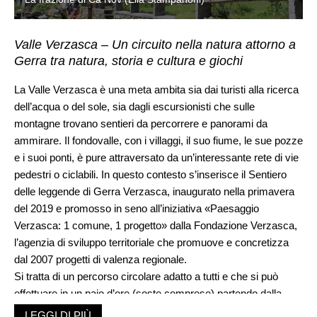
Valle Verzasca – Un circuito nella natura attorno a
Gerra tra natura, storia e cultura e giochi
La Valle Verzasca è una meta ambita sia dai turisti alla ricerca
dell’acqua o del sole, sia dagli escursionisti che sulle
montagne trovano sentieri da percorrere e panorami da
ammirare. Il fondovalle, con i villaggi, il suo fiume, le sue pozze
e i suoi ponti, è pure attraversato da un’interessante rete di vie
pedestri o ciclabili. In questo contesto s’inserisce il Sentiero
delle leggende di Gerra Verzasca, inaugurato nella primavera
del 2019 e promosso in seno all’iniziativa «Paesaggio
Verzasca: 1 comune, 1 progetto» dalla Fondazione Verzasca,
l’agenzia di sviluppo territoriale che promuove e concretizza
dal 2007 progetti di valenza regionale.
Si tratta di un percorso circolare adatto a tutti e che si può
effettuare in un paio d’ore (soste comprese) partendo dalla
fermata «Al ponte» di Gerra Verzasca. A condurre i visitatori
LEGGI DI PIÙ