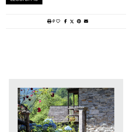
c’è una volpe, presente sia sui pannelli esplicativi collocati
nelle otto tappe, sia sui cartelli indicatori. Oltre ad apprezzare
semplicemente la natura, l’ambiente e il paesaggio, la
0
passeggiata tocca dei punti d’interesse segnalati, aree di sosta
attrezzate per un pic-nic, giochi all’aperto per grandi o bambini
e scorci suggestivi. Inoltre, come suggerisce il nome del
sentiero, le leggende sono il filo conduttore e accompagnano la
gita tra prati, boschi e borghi dell’alta valle.
Le storie narrano di animali parlanti, streghe, Crüsc o
personaggi che hanno animato i boschi, i monti, i pascoli, gli
alpeggi, i nuclei, il fiume o le caverne della Valle Verzasca.
Come leggiamo sul sito internet «le leggende sono
l’espressione antica e profonda che dà nome ai timori, alle
sfide e all’ingegnosità dell’essere umano di fronte alle difficoltà
della vita e della natura». Una narrazione per ogni tappa è
sempre scritta sui pannelli (in italiano e tedesco), mentre sia
sulla pagina web del sentiero sia scansionando il «codice QR»
riportato sui cartelli si possono ascoltare tutte le storie, qui
anche in francese. A completare l’offerta ci sono inoltre delle