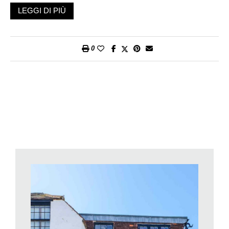
contrabbando rimase al suo apice per un lungo periodo che
LEGGI DI PIÙ
rientra tra il 1700 e il 1840; si stima che nel 1773, 15mila
uomini fossero impegnati nel solo Kent e che dieci anni dopo vi
fosse una media giornaliera di 1500 galloni di gin, 450 galloni di
0
brandy e 4 tonnellate e mezza di tè contrabbandati attraverso
le regioni di Kent e Sussex. Un’economia sommersa che
pervadeva tutti i livelli sociali; secondo alcune voci persino Sir
Robert Walpole (Primo Ministro inglese fra il 1721 e il 1742)
accumulò gran parte della sua fortuna grazie al contrabbando.
Soltanto nel 1671 fu istituito un ufficio doganale permanente
che, oltre a riscuotere le entrate doganali per il Tesoro, aveva il
compito di prevenire e individuare il traffico commerciale
illecito. Ogni ufficiale della Guardia di Terra normalmente
pattugliava da solo ma poteva, in linea di principio, chiedere
aiuto all’esercito. In realtà molti ufficiali si risentivano nel
prendere ordini da un uomo delle entrate, di fatto riducendo
l’efficienza del sistema. Il passaggio verso una forza anti-
contrabbando più integrata avvenne nel 1810 con la creazione
di una Guardia d’Acqua preventiva.