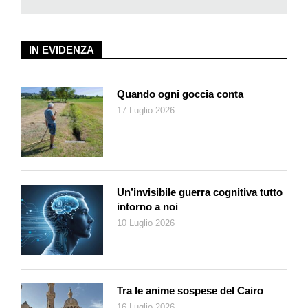
trasportavano merci in pieno giorno in convogli di centinaia di
uomini pesantemente armati: si trattava di un crimine
organizzato su vasta scala. I contrabbandieri sfidavano
IN EVIDENZA
apertamente le autorità e costringevano la popolazione locale a
fornire loro foraggio e cavalli freschi.
Broadstairs era sede di piccole bande locali, la più famosa
Quando ogni goccia conta
delle quali era guidata da Joss Snelling. Nato nel vicino
17 Luglio 2026
villaggio di St Peters nel 1741, visse nel Callis Court Cottage
sulla Lanthorne Road e spesso organizzò le sue attività nel Fig
Tree Inn sulla Callis Court Road. La banda di Joss è meglio
conosciuta per la battaglia di Botany Bay, avvenuta nella
primavera del 1769, durante la quale diciotto uomini furono
Un’invisibile guerra cognitiva tutto
uccisi o catturati sulla riva tra Kingsgate e Foreness Point,
intorno a noi
lasciando Joss e quattro compagni di fuga a Kemp’s Stairs,
10 Luglio 2026
nei pressi di Kingsgate. Uno degli ufficiali a cavallo fu colpito e
portato al vicino Captain Digby Inn.
Nei pressi della baia di Joss Bay si possono ancora vedere le
grotte utilizzate per immagazzinare le merci di contrabbando.
Tra le anime sospese del Cairo
Oggi la baia è un luogo popolare per i surfisti, che amano le
16 Luglio 2026