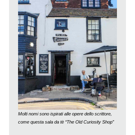
L’isola di Thanet, situata nell’angolo nord-orientale della contea
amministrativa e storica del Kent, in Inghilterra, è delimitata
dall’estuario del Tamigi e da due rami del fiume Great Stour.
Nei secoli precedenti, Thanet era una vera e propria isola; il
Wantsum Channel, un’importante via d’acqua, la separava
dalla terraferma.
I contrabbandieri del mare portavano le merci a terra in un
processo noto come sbarco, prima che le bande dell’entroterra
prendessero il sopravvento per nascondere e distribuire la
merce. Per questo, molte delle bande operavano in città e
villaggi a diverse miglia dal mare. La costa del Kent presenta
insenature fangose a nord, insenature sabbiose e scogliere di
gesso a est, lunghe spiagge di ghiaia e paludi a sud. Queste
differenze di terreno hanno portato allo sviluppo di diverse
tecniche di sbarco e nascondiglio.
Molti nomi sono ispirati alle opere dello scrittore,
Al suo apice, il commercio illegale era controllato da bande
come questa sala da tè “The Old Curiosity Shop”
spietate che non esitavano a commettere omicidi, violenze,
ricatti e tangenti. La loro posizione era così consolidata che