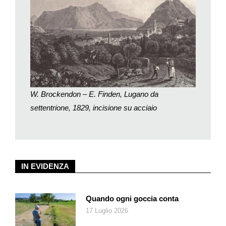
che aderirà al censimento degli alberi da frutto in corso.
Ma qual è il motivo di una mappatura e quali gli sviluppi futuri?
Michele Bertini, vice sindaco di Lugano e capo dicastero
sicurezza e spazi urbani: «Il progetto prevede di censire gli
alberi da frutto sulla proprietà pubblica, così come su quella dei
privati, invitando – per averne poi una visione d’insieme – i
proprietari a farsi avanti e a segnalare soprattutto quelle varietà
genetiche importanti e particolari di alberi da frutto. L’obiettivo è
W. Brockendon – E. Finden, Lugano da
da un lato quello di venire a conoscenza delle qualità presenti
settentrione, 1829, incisione su acciaio
sul territorio. Ci interessa soprattutto mettere a fuoco quel
patrimonio che si sta inesorabilmente perdendo ma c’è anche
l’aspetto culturale. Ci sono infatti tante specie legate alle
tradizioni o alle storie di migrazioni: il nonno, ad esempio, che
IN EVIDENZA
tornato dall’America aveva piantato un tal albero da frutto… Se
ad esempio un tal frutteto porta con sé una storia locale
interessante si potrà pensare di valorizzarlo creando una
Quando ogni goccia conta
camminata con un percorso didattico con tavole divulgative sia
17 Luglio 2026
per la popolazione sia per le scuole dove si potrà ammirare