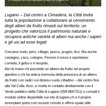
Lugano – Dal centro a Cimadera, la Città invita
tutta la popolazione a collaborare al censimento
degli alberi da frutto rimasti sul territorio: un
progetto che valorizza il patrimonio naturale e
recupera antiche varietà di alberi ma anche i saperi
e gli usi ad esse legati
Cercansi melo, pero, ciliegio, pesco, prugno, fico. Ma anche
castagno, caco, cotogno. Persino il rosso e spontaneo
corniolo, il gelso o il nespolo.
Alzi la mano chi possiede un albero da frutto nel proprio
giardino o chi ha antica memoria della presenza di un albero
da frutto con radici sul disteso suolo cittadino – dal centro fino
alla Val Colla. Anzi, si metta in contatto direttamente con il
Verde pubblico della Città di Lugano (058 8667311) o compili il
modulo online disponibile sul sito di lugano.ch e il proprio
esemplare potrà così essere censito e offrirsi quale utile