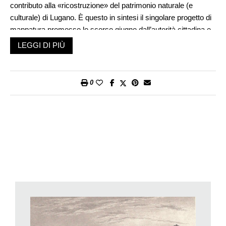
contributo alla «ricostruzione» del patrimonio naturale (e
culturale) di Lugano. È questo in sintesi il singolare progetto di
mappatura promosso lo scorso giugno dall’autorità cittadina e
tuttora in corso. L’appello è rivolto a tutti i proprietari di piante
LEGGI DI PIÙ
da frutto e a chiunque desideri contribuire a «fotografare» nel
modo più realistico possibile numero e specie delle preziose e
generose presenze della natura nel comprensorio urbano.
0
L’ampio giardino terrazzato che attornia la casa di Mario
Berardi, 85 anni, al numero 7 di via Sassa a Lugano,
rappresenta uno fra i migliori esempi del singolare progetto
lanciato dalla Città. La gentilezza del proprietario e il suo
sorriso ci conducono nel suo «patrimonio naturale», esito delle
sue costanti cure e di quelle della moglie Graziella. «Guardi, lì
c’è il caco» – indica il nostro interlocutore. «Là invece, una
decina di anni fa, abbiamo piantato due peschi e un prugno,
mentre all’angolo della casa abbiamo un nespolo giapponese».
C’è anche una pianta mirabelle. «Sì, ma non metta troppo
nell’articolo altrimenti mi aumentano le tasse» – risponde
ironico Mario Berardi, che dopo il nostro incontro ci informa