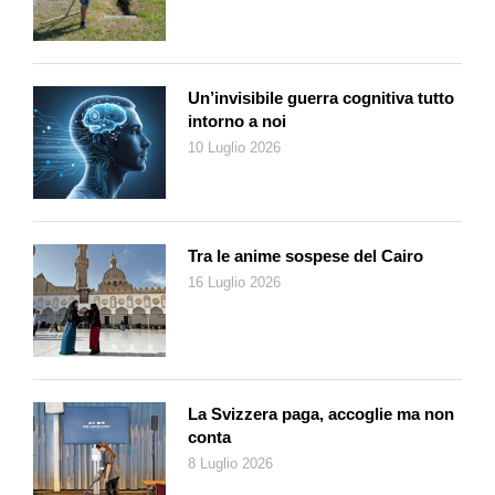
questo importante patrimonio. Più in generale, c’è la volontà di
offrire ai cittadini più qualità di vita, che è sempre più legata a
una maggiore accessibilità agli spazi verdi. Questo progetto
vuole approcciare pure un aspetto legato alla biodiversità per
Un’invisibile guerra cognitiva tutto
salvaguardare il patrimonio varietale e genetico».
intorno a noi
Concretamente il censimento approderà su una piattaforma
10 Luglio 2026
informatica? «Sì, l’obiettivo va in questa direzione» risponde
Michele Bertini. «A fine anno tireremo le fila sui diversi dati che
avremo raccolto dai cittadini attraverso i moduli che ci saranno
ritornati e che attualmente sono disponibili sul nostro sito
Tra le anime sospese del Cairo
online. I risultati si aggiungeranno a quelli che stiamo nel
16 Luglio 2026
frattempo raccogliendo negli spazi pubblici (giardini, parchi,
prati) che sono naturalmente di nostra competenza».
Il vice sindaco di Lugano non esclude che in un futuro
prossimo questo progetto potrà pure sfociare in giornate di
raccolta di frutta coinvolgendo la popolazione e le scuole. «Un
La Svizzera paga, accoglie ma non
po’ come è avvenuto in passato con la valorizzazione degli
conta
ulivi a Gandria, che ha portato alla nascita di associazioni
8 Luglio 2026
locali. Uno degli obiettivi è proprio quello di non perdere il