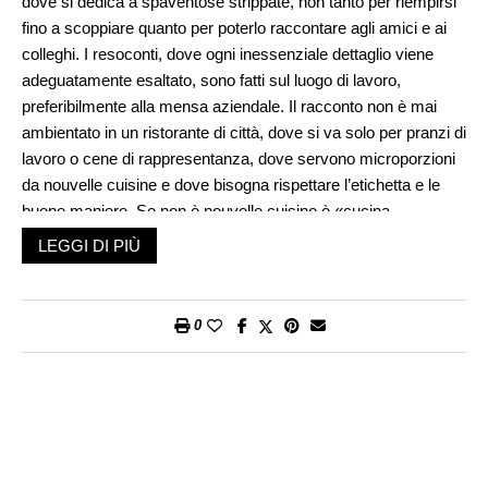
dove si dedica a spaventose strippate, non tanto per riempirsi
fino a scoppiare quanto per poterlo raccontare agli amici e ai
colleghi. I resoconti, dove ogni inessenziale dettaglio viene
adeguatamente esaltato, sono fatti sul luogo di lavoro,
preferibilmente alla mensa aziendale. Il racconto non è mai
ambientato in un ristorante di città, dove si va solo per pranzi di
lavoro o cene di rappresentanza, dove servono microporzioni
da nouvelle cuisine e dove bisogna rispettare l’etichetta e le
buone maniere. Se non è nouvelle cuisine è «cucina
tradizionale rivisitata», dove i trionfali piatti di un tempo sono
LEGGI DI PIÙ
«alleggeriti», cioè resi pallidi e insapori.
Per il Torinese il ristorante degno di essere raccontato deve
essere situato in campagna e così ben nascosto che …«è
0
inutile che vi spieghi dov’è tanto da soli non sareste mai in
grado di rintracciarlo. A noi ci ha portato uno del posto che
conosce mio cognato perché cinquanta anni fa hanno fatto il
militare insieme. Ci hanno fatto giurare di non dire a nessuno
dove si trova, altrimenti la clientela si allarga, il gestore si
monta la testa e alza i prezzi. Tanto il ristorante ha quel tot di