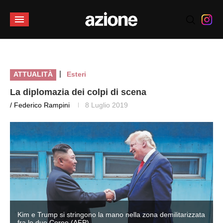
|
ATTUALITÀ
Esteri
La diplomazia dei colpi di scena
/ Federico Rampini
8 Luglio 2019
a
Kim e Trump si stringono la mano nella zona demilitarizzata
fra le due Coree (AFP)