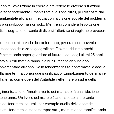
apire l’evoluzione in corso e prevedere le diverse situazioni
 le zone fortemente urbanizzate e le zone rurali, più discoste dai
mbientale allora si intreccia con la visione sociale del problema,
 via di sviluppo ma non solo. Mentre si considera l’evoluzione
ci bisogna tener conto di diversi fattori, se si vogliono prevedere
o, ci sono misure che lo confermano; per ora non spaventa
 a seconda delle zone geografiche. Dove si riduce a pochi
necessario saper guardare al futuro. I dati degli ultimi 25 anni
o a 3 millimetri all’anno. Studi più recenti denunciano
upplementare all’anno. Se la tendenza fosse confermata le acque
 allarmante, ma comunque significativo. L’innalzamento dei mari è
la terra, come quelli dell’Antartide nell’emisfero sud e della
ioglimento, anche l’innalzamento dei mari subirà una riduzione.
teneranno. Un livello del mare più alto rispetto al presente
ivo dei fenomeni naturali, per esempio quello delle onde dei
. Questi fenomeni ci sono sempre stati, ma si stanno manifestando