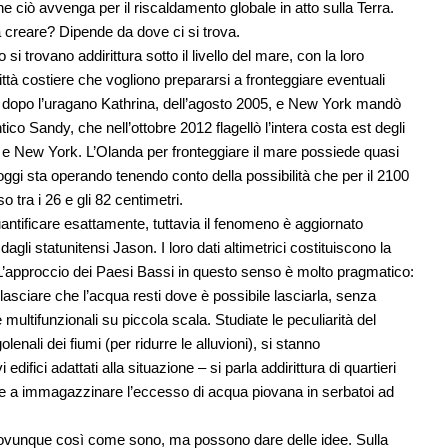
 ciò avvenga per il riscaldamento globale in atto sulla Terra.
 creare? Dipende da dove ci si trova.
 si trovano addirittura sotto il livello del mare, con la loro
ittà costiere che vogliono prepararsi a fronteggiare eventuali
 dopo l’uragano Kathrina, dell’agosto 2005, e New York mandò
ico Sandy, che nell’ottobre 2012 flagellò l’intera costa est degli
 e New York. L’Olanda per fronteggiare il mare possiede quasi
oggi sta operando tenendo conto della possibilità che per il 2100
tra i 26 e gli 82 centimetri.
uantificare esattamente, tuttavia il fenomeno è aggiornato
agli statunitensi Jason. I loro dati altimetrici costituiscono la
. L’approccio dei Paesi Bassi in questo senso è molto pragmatico:
lasciare che l’acqua resti dove è possibile lasciarla, senza
 multifunzionali su piccola scala. Studiate le peculiarità del
enali dei fiumi (per ridurre le alluvioni), si stanno
difici adattati alla situazione – si parla addirittura di quartieri
no e a immagazzinare l’eccesso di acqua piovana in serbatoi ad
dovunque così come sono, ma possono dare delle idee. Sulla