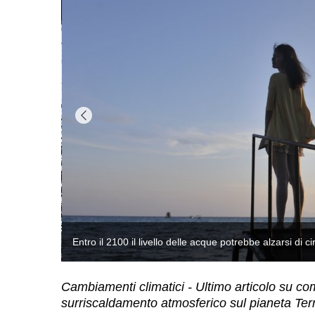
rebbe alzarsi di circa 35 centimetri (pxhere.com)
Cambiamenti climatici - Ultimo articolo su co
surriscaldamento atmosferico sul pianeta Ter