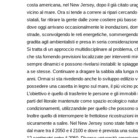
costa americana, nel New Jersey, dopo il già citato urag
vicino al mare. Ora si tende a correre ai ripari cercando 
statali, far ritirare la gente dalle zone costiere più bass
dove oggi arrivano occasionalmente le inondazioni, dom
strade, sconvolgendo le reti energetiche, sommergendo le
gradita agli ambientalisti e presa in seria considerazione d
Si tratta di un approccio multidisciplinare al problema, c
che sta fornendo previsioni localizzate per interventi mira
sempre dinamici e possono rivelarsi instabili: le spiagge d
a se stesse. Continuare a dragare la sabbia alla lunga n
anni. Ormai si sta rivedendo anche lo sviluppo edilizio ve
possedere una casetta in legno sul mare, il più vicino poss
L’obiettivo è quello di trasferire le persone e gli immobil
parti del litorale mantenute come spazio ecologico natural
condizionamenti, utilizzandole per quello che possono of
Inoltre quello di interrompere le frettolose ricostruzioni 
sicuramente a salire. Nel New Jersey sono state fatte
dal mare tra il 2050 e il 2100 e dove è prevista una su
12 centimetri entro il 2050. Diverse università america