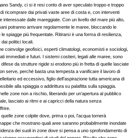
ano Sandy, ci si è resi conto di aver speculato troppo e troppo
di ricomprare dai privati vaste aree di costa e, con interventi
e e interessate dalle mareggiate. Con un livello del mare più alto,
ani potranno arrivare regolarmente le maree, bloccando le
 spiagge più frequentate. Ritirarsi è una forma di resilienza,
ai politici locali.
he coinvolge geofisici, esperti climatologi, economisti e sociologi,
ti immediati e futuri. I sistemi costieri, legati alle maree, sono
ifese da strutture rigide si erodono più in fretta di quelle lasciate
on serve, perché basta una tempesta a vanificare il lavoro di
lleitario ed eccessivo, figlio dell’aspirazione tutta americana di
ibile alla spiaggia o addirittura su palafitta sulla spiaggia.
i nelle zone non a rischio, liberando per un’apertura al pubblico
e, lasciato ai ritmi e ai capricci della natura senza
frire.
in quelle zone colpite dove, prima o poi, l’acqua tornerà
 mappe che mostrano quali aree saranno probabilmente inondate
bsidenza dei suoli in zone dove si pensa a uno sprofondamento di
ne stanno occupandosi di studi del genere. Risulta che zone