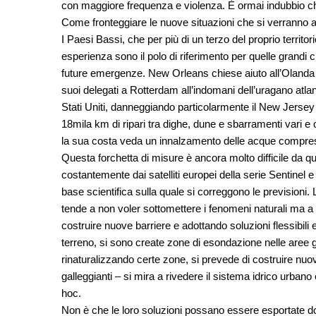
con maggiore frequenza e violenza. È ormai indubbio che
Come fronteggiare le nuove situazioni che si verranno a
I Paesi Bassi, che per più di un terzo del proprio territorio
esperienza sono il polo di riferimento per quelle grandi c
future emergenze. New Orleans chiese aiuto all’Olanda
suoi delegati a Rotterdam all’indomani dell’uragano atlant
Stati Uniti, danneggiando particolarmente il New Jersey
18mila km di ripari tra dighe, dune e sbarramenti vari e 
la sua costa veda un innalzamento delle acque compreso 
Questa forchetta di misure è ancora molto difficile da q
costantemente dai satelliti europei della serie Sentinel e d
base scientifica sulla quale si correggono le previsioni
tende a non voler sottomettere i fenomeni naturali ma a 
costruire nuove barriere e adottando soluzioni flessibili e
terreno, si sono create zone di esondazione nelle aree gol
rinaturalizzando certe zone, si prevede di costruire nuovi e
galleggianti – si mira a rivedere il sistema idrico urba
hoc.
Non è che le loro soluzioni possano essere esportate 