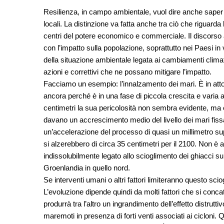
Resilienza, in campo ambientale, vuol dire anche saper c
locali. La distinzione va fatta anche tra ciò che riguarda
centri del potere economico e commerciale. Il discorso a
con l’impatto sulla popolazione, soprattutto nei Paesi in
della situazione ambientale legata ai cambiamenti climati
azioni e correttivi che ne possano mitigare l’impatto.
Facciamo un esempio: l’innalzamento dei mari. È in att
ancora perché è in una fase di piccola crescita e varia
centimetri la sua pericolosità non sembra evidente, ma è 
davano un accrescimento medio del livello dei mari fissat
un’accelerazione del processo di quasi un millimetro s
si alzerebbero di circa 35 centimetri per il 2100. Non è
indissolubilmente legato allo scioglimento dei ghiacci sul
Groenlandia in quello nord.
Se interventi umani o altri fattori limiteranno questo sc
L’evoluzione dipende quindi da molti fattori che si conca
produrrà tra l’altro un ingrandimento dell’effetto distrutt
maremoti in presenza di forti venti associati ai cicloni