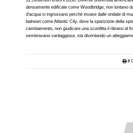
densamente edificate come Woodbridge, non lontano da 
d’acqua si ingrossano perché invase dalle ondate di mare
balneari come Atlantic City, dove la sparizione della sp
cambiamento, non giudicare una sconfitta il ritirarsi di f
sembravano vantaggiose, sta diventando un atteggiament
0