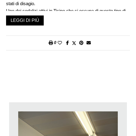
stati di disagio.
Uno dei sodalizi attivi in Ticino che si occupa di questo tipo di
intervento è l’associazione Ridere per vivere. Nata nel 2004,
LEGGI DI PIÙ
concentra i propri sforzi in vari contesti: nelle scuole, negli
istituti per invalidi, nelle case per anziani e naturalmente nei
reparti pediatrici di vari nosocomi della nostra regione.
0
All’intervento vero e proprio contribuiscono figure
specializzate, veri terapeuti della risata, che interagiscono con
degenti e con i curanti. Dopo aver seguito specifici corsi di
formazione ecco che la Dottoressa Lapilla, la Dottoressa
Mentina, il Dottor Salsa, il Dottor Scricciolo e vari altri colleghi
dai nomi altrettanto divertenti sono pronti per i loro interventi a
suon di risate.Per valorizzare questo impegno, la
commissione Culturale di Migros Ticino ha deciso di
assegnare all’associazione una somma di 5000 franchi, che
sono serviti a ridisegnare il sito web
www.riderepervivere.ch
e
offrire all’attività del gruppo una più efficace vetrina in rete.
In questo modo le attività, gli scopi sociali e la filosofia di fondo
possono essere meglio conosciuti e apprezzati, con l’obiettivo