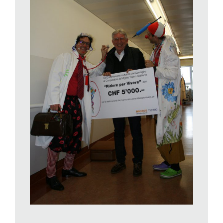
non secondario di convincere nuovi volontari a partecipare
all’esperienza. Nella foto che pubblichiamo, il presidente della
Commissione culturale del Consiglio di Cooperativa di Migros
Ticino, Marco Bronzini (che si diverte un mondo), consegna
l’assegno simbolico a Lina Graifemberg alias Dottoressa
Mentina, Manuel Milani, detto Dottor Salsa, Antonella Ficara, la
Dottoressa Lapilla, e a Stefano Scricciolo, ovvero il Dottor
Scricciolo.