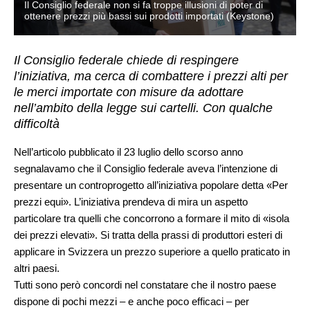
Il Consiglio federale non si fa troppe illusioni di poter di
ottenere prezzi più bassi sui prodotti importati (Keystone)
Il Consiglio federale chiede di respingere
l’iniziativa, ma cerca di combattere i prezzi alti per
le merci importate con misure da adottare
nell’ambito della legge sui cartelli. Con qualche
difficoltà
Nell’articolo pubblicato il 23 luglio dello scorso anno
segnalavamo che il Consiglio federale aveva l’intenzione di
presentare un controprogetto all’iniziativa popolare detta «Per
prezzi equi». L’iniziativa prendeva di mira un aspetto
particolare tra quelli che concorrono a formare il mito di «isola
dei prezzi elevati». Si tratta della prassi di produttori esteri di
applicare in Svizzera un prezzo superiore a quello praticato in
altri paesi.
Tutti sono però concordi nel constatare che il nostro paese
dispone di pochi mezzi – e anche poco efficaci – per