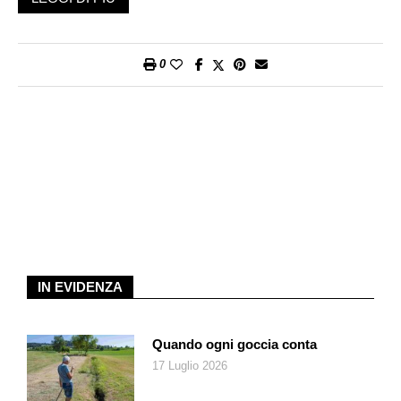
di Lugano. E, a coronamento dell’impresa, sarà possibile
anche scaricare il diploma ufficiale di partecipante, con tanto di
piazzamento, tempo di percorrenza e media al chilometro.
0
Il tutto in attesa dell’edizione 2020…
IN EVIDENZA
Quando ogni goccia conta
17 Luglio 2026