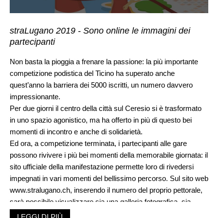
straLugano 2019 - Sono online le immagini dei
partecipanti
Non basta la pioggia a frenare la passione: la più importante
competizione podistica del Ticino ha superato anche
quest’anno la barriera dei 5000 iscritti, un numero davvero
impressionante.
Per due giorni il centro della città sul Ceresio si è trasformato
in uno spazio agonistico, ma ha offerto in più di questo bei
momenti di incontro e anche di solidarietà.
Ed ora, a competizione terminata, i partecipanti alle gare
possono rivivere i più bei momenti della memorabile giornata: il
sito ufficiale della manifestazione permette loro di rivedersi
impegnati in vari momenti del bellissimo percorso. Sul sito web
www.stralugano.ch
, inserendo il numero del proprio pettorale,
sarà possibile visualizzare sia una galleria fotografica, sia
alcuni spezzoni video ripresi lungo il tracciato attraverso le vie
LEGGI DI PIÙ