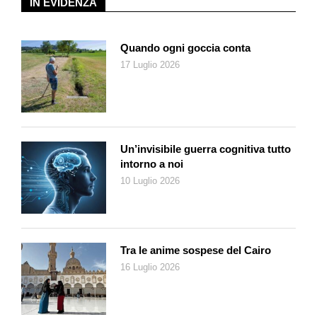
IN EVIDENZA
alcune Classi della Scuola media di Barbengo». «Il viaggio del
grande telo dove voci diverse formano un coro», ci spiega
ancora Adriana, «non si fermerà qui, continueremo a proporlo
Quando ogni goccia conta
in altri luoghi espositivi, rivolgendoci a persone di ogni età.
17 Luglio 2026
Questa iniziativa che senza intermediari parla attraverso l’arte
ha fatto breccia nelle scuole; è un progetto collettivo carico di
un forte desiderio di inclusione, un messaggio sociale che
rompe gioiosamente la logica individualistica e solitaria che
spesso accompagna chi espone. Le immagini di questo
Un’invisibile guerra cognitiva tutto
grande telo fatto di piccole parti tutte diverse parlano un unico
intorno a noi
linguaggio, quello di chi è ha compreso che difendere i diritti
10 Luglio 2026
della donna significa difendere i diritti di tutti.
Tra le anime sospese del Cairo
16 Luglio 2026