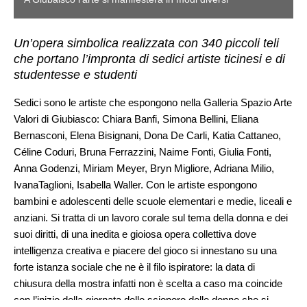
Un’opera simbolica realizzata con 340 piccoli teli
che portano l’impronta di sedici artiste ticinesi e di
studentesse e studenti
Sedici sono le artiste che espongono nella Galleria Spazio Arte
Valori di Giubiasco: Chiara Banfi, Simona Bellini, Eliana
Bernasconi, Elena Bisignani, Dona De Carli, Katia Cattaneo,
Céline Coduri, Bruna Ferrazzini, Naime Fonti, Giulia Fonti,
Anna Godenzi, Miriam Meyer, Bryn Migliore, Adriana Milio,
IvanaTaglioni, Isabella Waller. Con le artiste espongono
bambini e adolescenti delle scuole elementari e medie, liceali e
anziani. Si tratta di un lavoro corale sul tema della donna e dei
suoi diritti, di una inedita e gioiosa opera collettiva dove
intelligenza creativa e piacere del gioco si innestano su una
forte istanza sociale che ne è il filo ispiratore: la data di
chiusura della mostra infatti non è scelta a caso ma coincide
con l’inizio della giornata dello sciopero delle donne che si