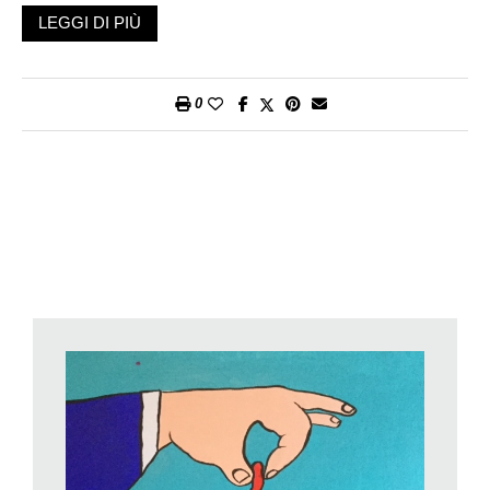
svolge in tutta la Svizzera, e partecipa del fermento di una
LEGGI DI PIÙ
sempre nuova identità della donna che oggi vediamo
manifestarsi ovunque.
Altre scuole si stanno muovendo con varie attività per
0
sottolineare questa manifestazione: «Vogliamo far riflettere e
dimostrare quanto lottare in comune sia importante», dice
Adriana Milio, docente a alle Scuole Medie di Barbengo che ha
presieduto alla nascita di questo progetto artistico collettivo nel
quale ha coinvolto non solo i suoi allievi, ma persone di ogni
età, «perché una riflessione portata avanti a 360° da bambini,
adolescenti, liceali, anziani, persone di ogni età che usano lo
stesso strumento permette di comunicare con l’arte e in modo
del tutto spontaneo una visione globale e sociale». Come si
diceva, oltre alle artiste hanno lavorato allo stesso obiettivo
bambini delle elementari di Stabio e Barbengo, delle medie di
Barbengo, Mendrisio, Gravesano, della Scuola americana di
Montagnola e del CSIA di Lugano.
«Le artiste Simona Bellini e Elena Bisignani», continua ancora
Adriana, «hanno aderito con entusiasmo a questa mia idea, mi