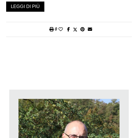
in modo affidabile e regolare.
LEGGI DI PIÙ
Chi acquista un impianto fotovoltaico si aspetta che possa
durare per un lungo periodo: solo in questo modo saranno non
solo ammortizzati i costi dell’investimento iniziale ma si
0
realizzeranno anche le attese di rendimento con l’energia
solare generata. I costruttori, generalmente, garantiscono per i
pannelli fotovoltaici da 25 a 30 anni di vita con una produttività,
al trentesimo anno, pari almeno all’80% di quella inizialmente
garantita. Molti proprietari di impianti fotovoltaici installati nei
primi anni 2000 dovranno ricordarsi presto dell’impegno
assunto dal proprio fornitore in quanto i loro impianti
raggiungeranno nei prossimi anni la vita utile garantita. Si
capirà allora qual è l’effettivo decremento della produttività di
un impianto fotovoltaico negli anni.
Un team di ricerca della Supsi ha studiato di recente il primo
impianto fotovoltaico collegato alla rete elettrica in Europa 35
anni or sono
Non essendo ancora stata creata una base solida di
conoscenze comprovate riguardo al comportamento degli