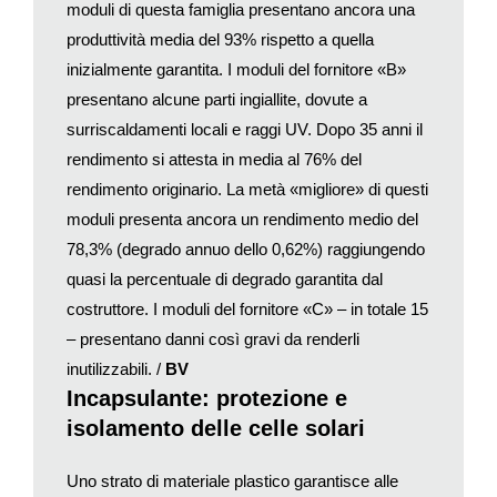
moduli di questa famiglia presentano ancora una
oltre la metà dei moduli soddisfano le garanzie rilasciate oggi
produttività media del 93% rispetto a quella
dai costruttori nonostante la loro età avanzata.
Questa scoperta vale anche per i moduli prodotti al giorno
inizialmente garantita. I moduli del fornitore «B»
d’oggi? Mauro Caccivio, responsabile del progetto di ricerca,
presentano alcune parti ingiallite, dovute a
riflette sulla domanda, quindi scuote la testa e risponde: «Non
surriscaldamenti locali e raggi UV. Dopo 35 anni il
è possibile fare un confronto diretto tra ieri e oggi. I materiali
rendimento si attesta in media al 76% del
utilizzati per incapsulamento e
backsheet
nella produzione dei
rendimento originario. La metà «migliore» di questi
moduli nonché i concetti per la scatola di giunzione, detta
moduli presenta ancora un rendimento medio del
anche
junction box
, incluso il tipo di diodo, sono cambiati
78,3% (degrado annuo dello 0,62%) raggiungendo
radicalmente nel corso dei decenni, anche per ridurre i costi di
quasi la percentuale di degrado garantita dal
produzione», così Mauro Caccivio, che dirige il team Supsi per
la qualità dei sistemi fotovoltaici. «Tuttavia, i materiali sono
costruttore. I moduli del fornitore «C» – in totale 15
decisivi per la durata dei moduli. Proprio questo è un risultato
– presentano danni così gravi da renderli
centrale del nostro studio».
inutilizzabili. /
BV
Per conferire una lunga durata alle celle solari si applica un film
Incapsulante: protezione e
protettivo in plastica trasparente (incapsulante). Generalmente,
isolamento delle celle solari
i costruttori dei moduli fotovoltaici tradizionali in silicio utilizzano
oggi etilene vinil acetato (EVA) come materiale incapsulante
Uno strato di materiale plastico garantisce alle
delle celle. Questo materiale, anallergico e atossico, utilizzato