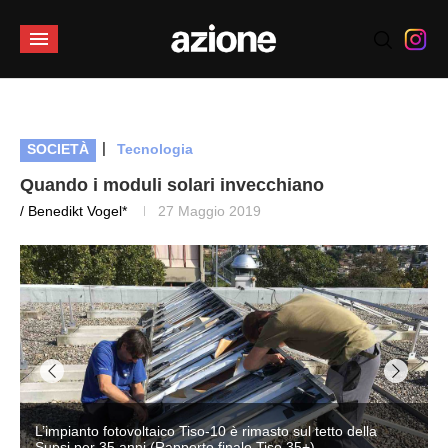
|
SOCIETÀ
Tecnologia
Quando i moduli solari invecchiano
/ Benedikt Vogel*
27 Maggio 2019
Tiso-10 è rimasto sul tetto della
orto finale Tiso 35+)