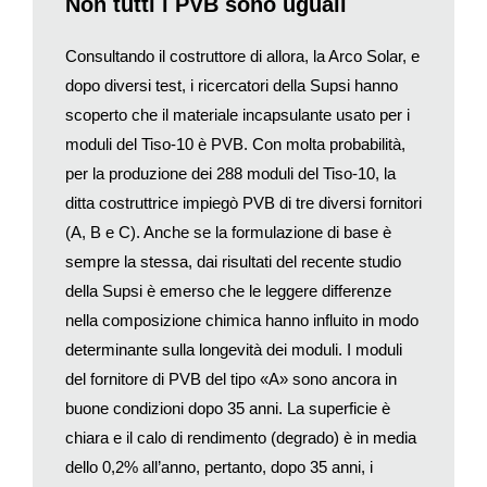
Non tutti i PVB sono uguali
l’impressione che si ha passando oggi da Canobbio: qualche
tempo fa Tiso-10 è stato smontato dal tetto dell’Aula Magna
Consultando il costruttore di allora, la Arco Solar, e
della Supsi. L’impianto fotovoltaico è stato rinnovato più volte
nel corso della sua lunga vita, con la sostituzione di cavi e
dopo diversi test, i ricercatori della Supsi hanno
inverter
. Ma i 288 moduli sono ancora quelli originali: ora sono
scoperto che il materiale incapsulante usato per i
accatastati sulla terrazza della mensa e brillano sotto il sole
moduli del Tiso-10 è PVB. Con molta probabilità,
mentre gli studenti pranzano all’interno. Alcuni pannelli sono
per la produzione dei 288 moduli del Tiso-10, la
ancora di colore bianco, altri sono rivestiti di una patina
ditta costruttrice impiegò PVB di tre diversi fornitori
marrone. Il foglio plastico di protezione sul retro (
backsheet
) è
(A, B e C). Anche se la formulazione di base è
danneggiato qua e là.
sempre la stessa, dai risultati del recente studio
I moduli fotovoltaici si sarebbero meritati in realtà un posto al
della Supsi è emerso che le leggere differenze
museo, ma dovranno attendere ancora un po’. Negli ultimi due
anni sono stati al centro di un progetto scientifico che ha visto
nella composizione chimica hanno influito in modo
un team di ricercatori della Supsi e dell’ETH Losanna, con il
determinante sulla longevità dei moduli. I moduli
supporto dell’Ufficio federale dell’energia, impegnati nello studio
del fornitore di PVB del tipo «A» sono ancora in
dello stato dei pannelli. Il risultato principale è notevole: quasi
buone condizioni dopo 35 anni. La superficie è
tre quinti (58%) dei 288 moduli fotovoltaici presentano ancora,
chiara e il calo di rendimento (degrado) è in media
dopo 35 anni di funzionamento, un rendimento pari o superiore
dello 0,2% all’anno, pertanto, dopo 35 anni, i
all’80% della potenza iniziale di 35,4 Watt. In altri termini, ben