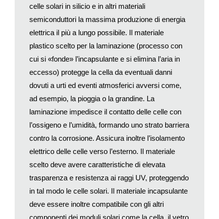
celle solari in silicio e in altri materiali
anche come materia prima per i sandali colorati, ha una buona
semiconduttori la massima produzione di energia
lavorabilità e il processo termico sottovuoto, chiamato
elettrica il più a lungo possibile. Il materiale
laminazione, ha un costo contenuto. Ma l’EVA non è senza
rivali.
plastico scelto per la laminazione (processo con
Come, ad esempio, nella costruzione di moduli fotovoltaici
cui si «fonde» l’incapsulante e si elimina l’aria in
particolarmente adatti per soluzioni integrate negli edifici
eccesso) protegge la cella da eventuali danni
(
building integrated photovoltaics
/Bipv). In questo caso si
dovuti a urti ed eventi atmosferici avversi come,
ricorre spesso al polivinilbutirrale (o PVB) come materiale
ad esempio, la pioggia o la grandine. La
incapsulante. Il PVB è un materiale plastico che si trova in altri
laminazione impedisce il contatto delle celle con
prodotti d’uso quotidiano: è impiegato, ad esempio, come
l’ossigeno e l’umidità, formando uno strato barriera
strato intermedio nella produzione del vetro stratificato di
contro la corrosione. Assicura inoltre l’isolamento
sicurezza usato nei parabrezza. In generale il suo utilizzo nei
moduli fotovoltaici è ancora relativamente limitato ma, con
elettrico delle celle verso l’esterno. Il materiale
l’avvento dei moduli bi-facciali, che sfruttano la luce da ambo i
scelto deve avere caratteristiche di elevata
lati, e la conseguente diffusione di moduli che hanno un altro
trasparenza e resistenza ai raggi UV, proteggendo
vetro al posto del
backsheet
bianco, la possibilità di usare
in tal modo le celle solari. Il materiale incapsulante
moduli vetro+vetro con PVB invece di EVA potrebbe
deve essere inoltre compatibile con gli altri
riprendere vigore.
componenti dei moduli solari come la cella, il vetro