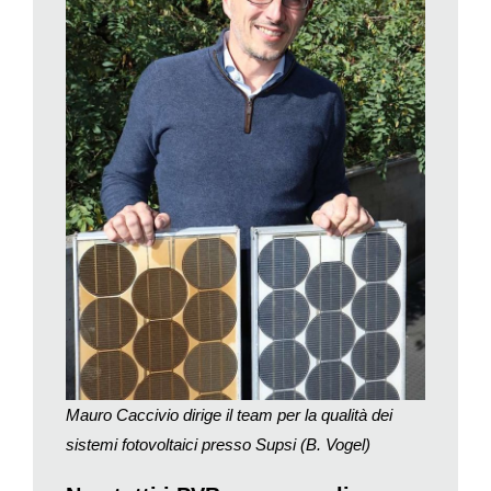
impianti fotovoltaici in funzione da trenta e più anni, risultano
ancora più importanti le esperienze acquisite con impianti che
risalgono alla fase pionieristica dell’energia fotovoltaica. Uno di
questi «pionieri» si trova in Ticino e più precisamente a
Canobbio, a nord di Lugano, dove nel 1982 è stato collegato
alla rete elettrica il primo impianto fotovoltaico d’Europa,
soprannominato amichevolmente Tiso-10.
Tiso è l’acronimo di «Ticino solare», mentre il numero 10
rappresenta la potenza, a quei tempi straordinaria, di 10 kWp.
Le celle solari di Tiso-10 sono realizzate in silicio
monocristallino, un materiale semiconduttore che viene
impiegato in prevalenza ancora oggi per la loro produzione.
Con la differenza che lo strato semiconduttore non misura più
320 millesimi di millimetro di spessore ma solo la metà circa,
con un risparmio di materiale e costi.
Mauro Caccivio dirige il team per la qualità dei
Nei primi anni del fotovoltaico i moduli erano più piccoli e
costituiti da un numero inferiore di celle. Nel complesso si
sistemi fotovoltaici presso Supsi (B. Vogel)
sono mantenuti in buone condizioni. Almeno, è questa