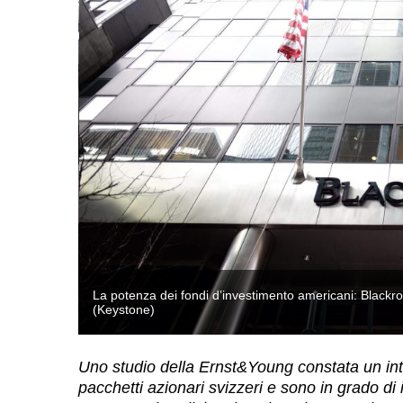
rose società
La potenza dei fondi d’investimento americani: Blackrock
(Keystone)
Uno studio della Ernst&Young constata un int
pacchetti azionari svizzeri e sono in grado di i