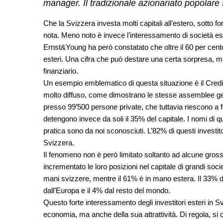
manager. Il tradizionale azionariato popolar
Che la Svizzera investa molti capitali all’estero, sotto fo
nota. Meno noto è invece l’interessamento di società est
Ernst&Young ha però constatato che oltre il 60 per cento
esteri. Una cifra che può destare una certa sorpresa, 
finanziario.
Un esempio emblematico di questa situazione è il Credi
molto diffuso, come dimostrano le stesse assemblee gene
presso 99’500 persone private, che tuttavia riescono a fo
detengono invece da soli il 35% del capitale. I nomi di que
pratica sono da noi sconosciuti. L’82% di questi investit
Svizzera.
Il fenomeno non è però limitato soltanto ad alcune grosse
incrementato le loro posizioni nel capitale di grandi socie
mani svizzere, mentre il 61% è in mano estera. Il 33% de
dall’Europa e il 4% dal resto del mondo.
Questo forte interessamento degli investitori esteri in S
economia, ma anche della sua attrattività. Di regola, si