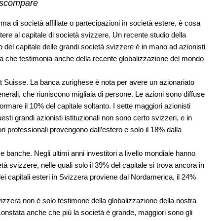
e scompare
rma di società affiliate o partecipazioni in società estere, è cosa
ere al capitale di società svizzere. Un recente studio della
 del capitale delle grandi società svizzere è in mano ad azionisti
ma che testimonia anche della recente globalizzazione del mondo
t Suisse. La banca zurighese è nota per avere un azionariato
rali, che riuniscono migliaia di persone. Le azioni sono diffuse
rmare il 10% del capitale soltanto. I sette maggiori azionisti
sti grandi azionisti istituzionali non sono certo svizzeri, e in
ori professionali provengono dall’estero e solo il 18% dalla
 banche. Negli ultimi anni investitori a livello mondiale hanno
tà svizzere, nelle quali solo il 39% del capitale si trova ancora in
i capitali esteri in Svizzera proviene dal Nordamerica, il 24%
vizzera non è solo testimone della globalizzazione della nostra
 constata anche che più la società è grande, maggiori sono gli