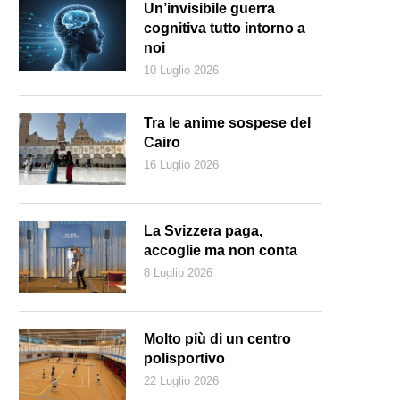
Un’invisibile guerra
cognitiva tutto intorno a
noi
10 Luglio 2026
Tra le anime sospese del
Cairo
16 Luglio 2026
La Svizzera paga,
accoglie ma non conta
8 Luglio 2026
 potenza dei fondi d’investimento americani: Blackrock gestisce 6mila mil
Keystone)
Molto più di un centro
polisportivo
22 Luglio 2026