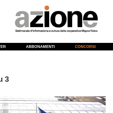
TER
ABBONAMENTI
CONCORSI
u 3