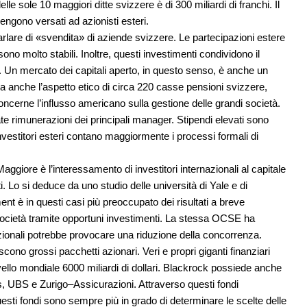
elle sole 10 maggiori ditte svizzere è di 300 miliardi di franchi. Il
engono versati ad azionisti esteri.
arlare di «svendita» di aziende svizzere. Le partecipazioni estere
ono molto stabili. Inoltre, questi investimenti condividono il
a. Un mercato dei capitali aperto, in questo senso, è anche un
 anche l’aspetto etico di circa 220 casse pensioni svizzere,
oncerne l’influsso americano sulla gestione delle grandi società.
ate rimunerazioni dei principali manager. Stipendi elevati sono
investitori esteri contano maggiormente i processi formali di
ggiore è l’interessamento di investitori internazionali al capitale
i. Lo si deduce da uno studio delle università di Yale e di
t è in questi casi più preoccupato dei risultati a breve
società tramite opportuni investimenti. La stessa OCSE ha
uzionali potrebbe provocare una riduzione della concorrenza.
cono grossi pacchetti azionari. Veri e propri giganti finanziari
vello mondiale 6000 miliardi di dollari. Blackrock possiede anche
s, UBS e Zurigo–Assicurazioni. Attraverso questi fondi
sti fondi sono sempre più in grado di determinare le scelte delle