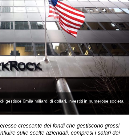
 gestisce 6mila miliardi di dollari, investiti in numerose società
La
(
eresse crescente dei fondi che gestiscono grossi
nfluire sulle scelte aziendali, compresi i salari dei