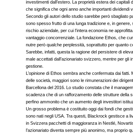
investimenti dall’estero. La proprietà estera dei capitali d
che significa che ogni anno anche importanti dividendi v
Secondo gli autori dello studio sarebbe però sbagliato p
sono spesso frutto di una lunga tradizione e, in genere, s
rischio aziendale, per cui l’intera economia ne approfitt
vantaggio concorrenziale. La fondazione Ethos, che cura
nutre però qualche perplessità, soprattutto per quanto c
Sarebbe, infatti, questa la ragione del persistere di elev
male accettati dall’azionariato svizzero, mentre per gli 
gestione.
L’opinione di Ethos sembra anche confermata dai fatti. Ma
delle società, maggiori sono le rimunerazioni dei dirigent
Barcellona del 2016. Lo studio constata che il managemen
scadenza che di un rafforzamento delle strutture della 
perfino ammonito che un aumento degli investitori istit
Un grosso problema è costituito oggi dai fondi che gestis
sono nati negli USA. Tra questi, Blackrock gestisce a li
in Svizzera pacchetti di maggioranza in Nestlé, Novarti
l’azionariato diventa sempre più anonimo, ma proprio que