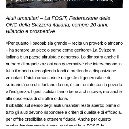
Aiuti umanitari – La FOSIT, Federazione delle
ONG della Svizzera italiana, compie 20 anni.
Bilancio e prospettive
«Per quanto il baobab sia grande – recita un proverbio africano
– ha sempre un piccolo seme come genitore».La Svizzera
italiana è un paese altruista e generoso. Lo dimostra anche il
numero di organizzazioni non governative che intervengono in
tutto il mondo raccogliendo fondi e mettendo a disposizione
volontari. L’aiuto umanitario è un gesto di generosità e di
solidarietà con chi, lontano da noi, è confrontato con la povertà
e l’indigenza. I gesti solidali fanno bene a chi riceve, ma anche
alla coscienza di chi offre o dona.
Il dibattito sul senso degli aiuti umanitari resta aperto: prima di
tutto gli aiuti devono rispondere a criteri di qualità e di efficacia,
per offrire credibilità e ottenere fiducia. Anche per questo
motivo fondamentale è nata venti anni fa la FOSIT, la