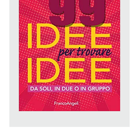
Come si può superare il giudizio degli altri?
Il giudizio è pericoloso, è il «killer» delle idee perché impedisce
che germoglino. Una tecnica che propongo nei miei seminari
per superare il giudizio è quella dei foglietti di carta. Lascio un
blocchetto in mezzo al tavolo e quando una persona
percepisce che qualcuno dei partecipanti ha espresso un
giudizio, una «killerata» come la chiamo io, è autorizzata ad
appallottolare un foglietto e a lanciarglielo addosso, senza
spiegazioni. È un modo buffo e scherzoso per dare un
feedback immediato e ha un’efficacia incredibile. Il primo
giorno di formazione volano foglietti in continuazione, mentre
dal secondo al terzo giorno il gioco finisce spontaneamente
perché si imparano a riformulare i pensieri togliendo il giudizio.
Lei è un docente di creatività. Come è nata questa
passione?
Ho un passato nel mondo del design: la creatività, così come
la curiosità, sono sempre state importanti nella mia
professione. Ho iniziato a indagare perché certe persone