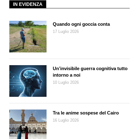
avessero più inventiva di altre, ho studiato le biografie di chi
IN EVIDENZA
eccelle, ho lavorato con i migliori al mondo cercando di
«rubare» la loro esperienza. Con prove ed esperimenti sul
campo ho trovato il mio metodo. Si crede spesso che il
Quando ogni goccia conta
creativo abbia un talento nascosto, un dono innato, ma è una
17 Luglio 2026
mitologia: la creatività è democratica, semplicemente c’è chi
sa di averla e si diverte e chi non lo sa e si arrabbia. È
affascinante che ci sia un interstizio della società, ancora poco
conosciuto, che si occupa di creatività in modo sistematico:
esistono workshop, lezioni, corsi e incontri. Nei seminari
Un’invisibile guerra cognitiva tutto
intorno a noi
internazionali persone con formazioni molto diverse si
10 Luglio 2026
incontrano e sperimentano. Secondo me sono i momenti più
fertili e divertenti. Alla fine del libro faccio un elenco di queste
iniziative.
Nel vostro manuale vengono proposti vari percorsi per
Tra le anime sospese del Cairo
trovare nuove idee. Come funziona il metodo che prevede
di «invitare un personaggio di un romanzo o di una serie
16 Luglio 2026
TV»?
Si tratta di un metodo «a trasposizione». Se quando siamo di