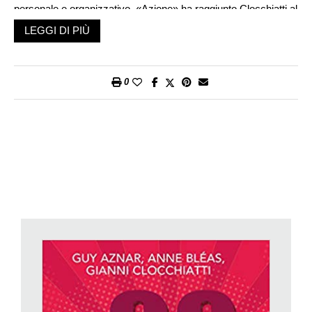
personale e organizzativo. «Azione» ha raggiunto Clocchiatti al
telefono.
LEGGI DI PIÙ
Gianni Clocchiatti, come funziona la creatività?
La creatività funziona in maniera associativa, considerando il
problema oppure la difficoltà da risolvere sotto punti di vista
0
inediti, combinando piani e ambiti diversi. Ad esempio, se
voglio creare un nuovo paio di scarpe e penso solo a quante e
quali siano le calzature che esistono già, difficilmente mi verrà
in mente qualcosa di originale. Se invece faccio
un’associazione con qualcosa che non c’entra nulla, per
esempio un orologio, potrò immaginare delle scarpe «a
tempo», legate alla quantità di ore in cui cammino, oppure che
uso in una certa ora del giorno. Le idee che mi verranno sono
germogli, non soluzioni: vanno coccolate, fatte crescere e poi
scelte. La creatività è metodo e tecnica, tutti quanti la
possediamo, semplicemente dobbiamo sospendere il giudizio.
Uno dei principali ostacoli, infatti, è il giudizio degli altri, perché
il mondo è pieno di chi dice: non si può fare, è una
sciocchezza, lascia perdere.