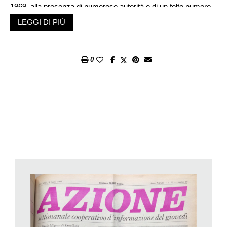
1969, alla presenza di numerose autorità e di un folto numero
di clienti.
LEGGI DI PIÙ
La nuova filiale luganese veniva a rimpiazzare, con una
struttura moderna e con i più recenti aggiornamenti nel settore
della vendita, la più anziana e ormai sottodimensionata sede di
0
Massagno-Centro, un negozio molto più piccolo situato in
Piazza del Sole. «Chiusa la piccola filiale di Massagno si apre
quella ampia, luminosa, spaziosa, bene arredata, razionale di
Crocefisso di Savosa. Morto un re, viva il re, potremmo dire
anche noi ricordando i buoni servigi resi dalla succursale di
Massagno, diventata ormai esigua»: così commentava con un
certo umorismo il nostro giornale in quell’occasione. Andrebbe
ricordato, per onore della cronaca, che il vecchio negozio era
stato inaugurato il 2 agosto del 1952 e che la sua superficie
raggiungeva soltanto i 130 mq. Il nuovo supermercato, invece,
poteva vantare la considerevole ampiezza di 620 mq.
Durante la cerimonia di inaugurazione del nuovo stabile, che
era di proprietà della famiglia Gemetti e la cui costruzione era
stata curata dall’architetto Camponovo, si segnalarono i