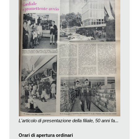
discorsi di presentazione tenuti dal direttore di Migros Ticino
Charles H. Hochstrasser e da Ulrico K. Hochstrasser, suo
figlio: «come si è potuto ricavare dalle parole di U.K.
Hochstrasser, questo moderno, attrezzato e accogliente
spaccio di vendita è una persuasiva testimonianza degli sforzi
che la Migros compie per procurare al compratore le
condizioni più adeguate per svolgere le sue funzioni di
consumatore, funzioni che oggi non sono più assegnate al
caso ma a una scelta consapevole e a un esame minuzioso
delle merci» sottolineava il nostro resoconto particolare.
Da notare, infatti, che proprio in quegli anni si introducevano
elementi di controllo in seguito diventati essenziali: «Sia per la
qualità, per i prezzi, per gli imballaggi come pure i criteri di
costante aggiornamento – si pensi per esempio a Migros-Data
e alla dichiarazione della composizione dei prodotti, che verrà
introdotta prossimamente – la nostra cooperativa continua a
L'articolo di presentazione della filiale, 50 anni fa...
essere all’avanguardia nella lotta per la difesa del
consumatore», commentavamo.
Orari di apertura ordinari