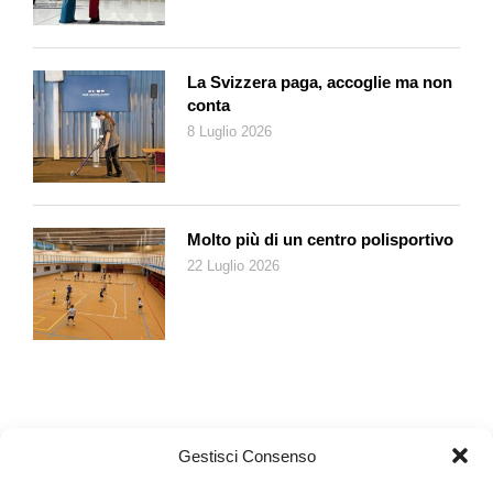
4. Chiedete a uno spettatore di estrarre casualmente un
foglietto dal sacchetto e di mostrare al pubblico il numero
scritto al suo esterno (facendo notare che sugli altri foglietti
La Svizzera paga, accoglie ma non
sono riportati numeri differenti).
conta
5. Fornite al pubblico queste due ultime istruzioni:
8 Luglio 2026
– al risultato che avevate ottenuto in precedenza, aggiungete il
numero che si trova all’esterno del foglietto estratto;
– dalla somma così ottenuta, sottraete il numero pensato
all’inizio.
Molto più di un centro polisportivo
6. Chiedete agli spettatori di pronunciare ad alta voce,
22 Luglio 2026
contemporaneamente, il numero ottenuto come risultato finale:
in maniera inattesa, questo sarà lo stesso per ciascuno di loro,
indipendentemente dal valore scelto all’inizio!
7. Aprite il foglietto estratto in precedenza e fate notare che il
numero riportato al suo interno coincide esattamente con
quello ottenuto da ogni spettatore!
Gestisci Consenso