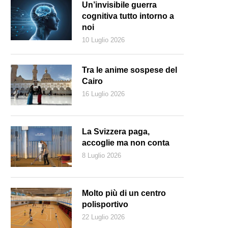
Un’invisibile guerra
cognitiva tutto intorno a
noi
10 Luglio 2026
Tra le anime sospese del
Cairo
16 Luglio 2026
La Svizzera paga,
accoglie ma non conta
8 Luglio 2026
Lino Musella, straordinario interprete di «The Night Writer» (Gianluca 
Molto più di un centro
polisportivo
22 Luglio 2026