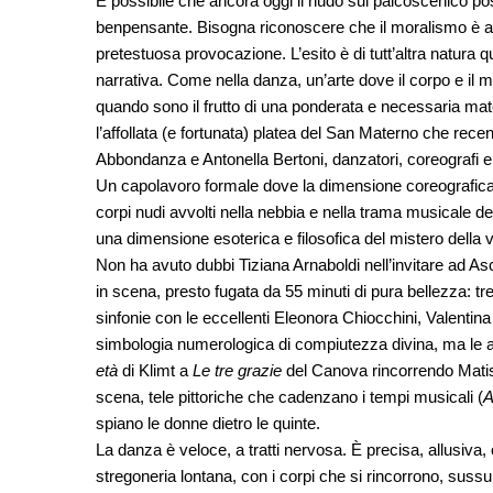
È possibile che ancora oggi il nudo sul palcoscenico p
benpensante. Bisogna riconoscere che il moralismo è al
pretestuosa provocazione. L’esito è di tutt’altra natura 
narrativa. Come nella danza, un’arte dove il corpo e il
quando sono il frutto di una ponderata e necessaria ma
l’affollata (e fortunata) platea del San Materno che rec
Abbondanza e Antonella Bertoni, danzatori, coreografi 
Un capolavoro formale dove la dimensione coreografica 
corpi nudi avvolti nella nebbia e nella trama musicale d
una dimensione esoterica e filosofica del mistero della vi
Non ha avuto dubbi Tiziana Arnaboldi nell’invitare ad A
in scena, presto fugata da 55 minuti di pura bellezza: tre d
sinfonie con le eccellenti Eleonora Chiocchini, Valentin
simbologia numerologica di compiutezza divina, ma le al
età
di Klimt a
Le tre grazie
del Canova rincorrendo Matisse
scena, tele pittoriche che cadenzano i tempi musicali (
A
spiano le donne dietro le quinte.
La danza è veloce, a tratti nervosa. È precisa, allusiva
stregoneria lontana, con i corpi che si rincorrono, sussu