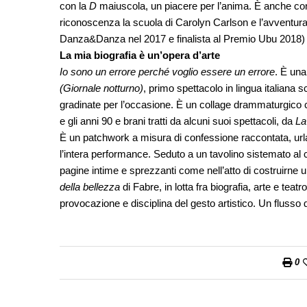
con la
D
maiuscola, un piacere per l’anima. È anche con
riconoscenza la scuola di Carolyn Carlson e l’avventur
Danza&Danza nel 2017 e finalista al Premio Ubu 2018) è fr
La mia biografia è un’opera d’arte
Io sono un errore perché voglio essere un errore
. È una
(Giornale notturno)
, primo spettacolo in lingua italiana
gradinate per l’occasione. È un collage drammaturgico com
e gli anni 90 e brani tratti da alcuni suoi spettacoli, da
La
È un patchwork a misura di confessione raccontata, urla
l’intera performance. Seduto a un tavolino sistemato al cen
pagine intime e sprezzanti come nell’atto di costruirne
della bellezza
di Fabre, in lotta fra biografia, arte e teat
provocazione e disciplina del gesto artistico. Un flusso
0