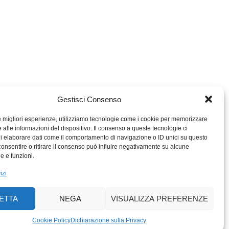
Gestisci Consenso
le migliori esperienze, utilizziamo tecnologie come i cookie per memorizzare
 alle informazioni del dispositivo. Il consenso a queste tecnologie ci
i elaborare dati come il comportamento di navigazione o ID unici su questo
consentire o ritirare il consenso può influire negativamente su alcune
MIGROS TICINO
he e funzioni.
MIGROS
izi
SCUOLA CLUB
PERCENTO CULTURALE
ETTA
NEGA
VISUALIZZA PREFERENZE
MIGROS TICINO
ACTIV FITNESS TICINO
Cookie Policy
Dichiarazione sulla Privacy