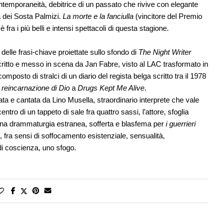
temporaneità, debitrice di un passato che rivive con elegante
a dei Sosta Palmizi.
La morte e la fanciulla
(vincitore del Premio
a i più belli e intensi spettacoli di questa stagione.
 delle frasi-chiave proiettate sullo sfondo di
The Night Writer
 scritto e messo in scena da Jan Fabre, visto al LAC trasformato in
posto di stralci di un diario del regista belga scritto tra il 1978
 reincarnazione di Dio
a
Drugs Kept Me Alive
.
ta e cantata da Lino Musella, straordinario interprete che vale
tro di un tappeto di sale fra quattro sassi, l’attore, sfoglia
 una drammaturgia estranea, sofferta e blasfema per
i guerrieri
ro, fra sensi di soffocamento esistenziale, sensualità,
 di coscienza, uno sfogo.