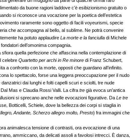
ossa generare un mugugno da parte di qualche ormai raro
imentato da buone ragioni laddove c’è esibizionismo gratuito o
quando si riconosce una vocazione per la poetica dell’estetica
 movimento raramente sono oggetto di facili voyeurismi, specie
teria che accompagna al bello, al sublime. Ne potrà convenire
entemente ha potuto applaudire
La morte e la fanciulla
di Michele
e fondatori dell’omonima compagnia.
sfiora quella perfezione che affascina nella contemplazione di
el celebre
Quartetto per archi in Re minore
di Franz Schubert,
ta a confronto con la morte, opposti che guardano all’infinito.
scona lo spettacolo, forse una leggera preoccupazione per il nudo
anzatrici dai lunghi e folti capelli scuri e sciolti, tre nude
a Dal Mas e Claudia Rossi Valli. La cifra
tre
già evoca un’antica
lusioni si sprecano anche nelle evocazioni figurative. Da
Le tre
, Botticelli, Schiele, dove la bellezza dei corpi si staglia in
llegro, Andante, Scherzo allegro molto, Presto
) fra immagini che
, ora animalesca tensione di contrasti, ora evocazione di una
rrano, ammiccano, da delicati assoli a favolosi intrecci. È danza,