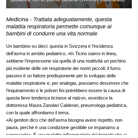
Medicina - Trattata adeguatamente, questa
malattia respiratoria permette comunque ai
bambini di condurre una vita normale
Un bambino su dieci: questa in Svizzera è l’incidenza
dell’asma in ambito pediatrico. «In Ticino siamo in linea,
sebbene l’impressione sia quella di una reattività un pochino
più evidente delle vie respiratorie dei nostri piccoli; il fumo
passivo è un fattore predisponente per lo sviluppo delle
malattie respiratorie e, per analogia, possiamo desumere che
l’inquinamento e le polveri fini potrebbero essere la causa di
questa lieve tendenza ticinese al rialzo», esordisce la
dottoressa Maura Zanolari Calderari, pneumologa pediatrica,
con la quale affrontiamo il tema.
«Ai genitori dico che dell’asma bisogna avere rispetto, non
paura, perché è una condizione gestibile se impariamo a
conoscerla». È una malattia infiammatoria dei bronchi che si