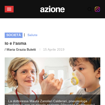
|
SOCIETÀ
Salute
Io e l’asma
/ Maria Grazia Buletti
15 Aprile 2019
La dottoressa Maura Zanolari Calderari, pneumologa
pediatrica, con un piccolo paziente (Vincenzo Cammarata)