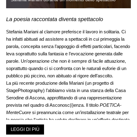
La poesia raccontata diventa spettacolo
Stefania Mariani al clamore preferisce il lavoro in solitaria. Ci
ha infatti abituati ad assistere a spettacoli in cui primeggia la
parola, concepita senza l’appoggio di effetti particolari, facendo
leva soprattutto sulla fantasia e l’evocazione generata dalle
parole. Un’operazione che non è sempre di facile attuazione,
soprattutto quando ci si confronta con le naturali euforie di un
pubblico più piccino, non abituato al rigore dell’ascolto.
La più recente produzione della Mariani (un progetto di
StagePhotography) l’abbiamo vista in una stanza della Casa
Serodine di Ascona, approfittando di una rappresentazione
prevista nel quadro di Asconosc(i)enza. Il titolo
POETICA-
MenteCuore
si preannuncia come un’installazione teatrale per
la poesia che l’artista ha voluto declinare in un’offerta destinata
ad adulti e bambini (dagli 8 anni). Abbiamo assistito a una
LEGGI DI PIÙ
pomeridiana con una dozzina di bambini.