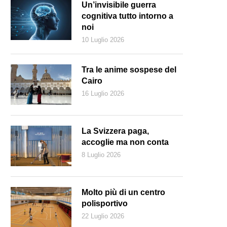
Un’invisibile guerra
cognitiva tutto intorno a
noi
10 Luglio 2026
Tra le anime sospese del
Cairo
16 Luglio 2026
La Svizzera paga,
accoglie ma non conta
8 Luglio 2026
 scrittore svizzero Adolf Muschg nella sua casa di Männedorf (Keyston
Molto più di un centro
polisportivo
22 Luglio 2026