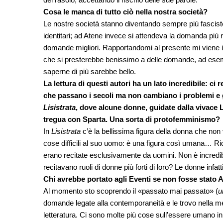
Cosa le manca di tutto ciò nella nostra società?
Le nostre società stanno diventando sempre più fasciste:
identitari; ad Atene invece si attendeva la domanda più
domande migliori. Rapportandomi al presente mi viene
che si presterebbe benissimo a delle domande, ad esem
saperne di più sarebbe bello.
La lettura di questi autori ha un lato incredibile: c
che passano i secoli ma non cambiano i problemi e 
Lisistrata
, dove alcune donne, guidate dalla vivace L
tregua con Sparta. Una sorta di protofemminismo?
In
Lisistrata
c’è la bellissima figura della donna che non 
cose difficili al suo uomo: è una figura così umana… Ric
erano recitate esclusivamente da uomini. Non è incredibi
recitavano ruoli di donne più forti di loro? Le donne infa
Chi avrebbe portato agli Eventi se non fosse stato 
Al momento sto scoprendo il «passato mai passato» (
u
domande legate alla contemporaneità e le trovo nella me
letteratura. Ci sono molte più cose sull’essere umano in