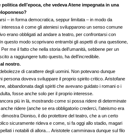
 politica dell’epoca, che vedeva Atene impegnata in una
Peloponneso?
arsi – in forma democratica, seppur limitata – in modo da
 interessa è come gli ateniesi svilupparono un senso comune
ivo erano obbligati ad andare a teatro, per confrontarsi con
 In questo modo scoprivano entrambi gli aspetti di una questione,
Per me il fatto che nella storia dell’umanità, sebbene per un
cito a raggiungere tutto questo, ha dell’incredibile.
 al nostro.
 debolezze di carattere degli uomini. Non potevano dunque
ni persona doveva sviluppare il proprio spirito critico. Aristofane
ene, abbandonata dagli spiriti che avevano guidato i romani o i
lta, fosse anche solo per il proprio interesse.
i ancora più in là, mostrando come si possa ridere di determinate
 anche ridere (anche se era obbligatorio crederci, l’ateismo era
imostra Dioniso, il dio protettore del teatro, che a un certo
bblico sicuramente rideva e come, si fa oggi allo stadio, magari
pellati i notabili di allora… Aristotele camminava dunque sul filo