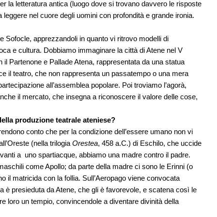
 la letteratura antica (luogo dove si trovano davvero le risposte
eva leggere nel cuore degli uomini con profondità e grande ironia.
 e Sofocle, apprezzandoli in quanto vi ritrovo modelli di
poca e cultura. Dobbiamo immaginare la città di Atene nel V
 con il Partenone e Pallade Atena, rappresentata da una statua
nvece il teatro, che non rappresenta un passatempo o una mera
 partecipazione all’assemblea popolare. Poi troviamo l’agorà,
 anche il mercato, che insegna a riconoscere il valore delle cose,
della produzione teatrale ateniese?
i rendono conto che per la condizione dell’essere umano non vi
ll’Oreste (nella trilogia
Orestea
, 458 a.C.) di Eschilo, che uccide
avanti a uno spartiacque, abbiamo una madre contro il padre.
tà maschili come Apollo; da parte della madre ci sono le Erinni (o
no il matricida con la follia. Sull’Aeropago viene convocata
ia è presieduta da Atene, che gli è favorevole, e scatena così le
olare loro un tempio, convincendole a diventare divinità della