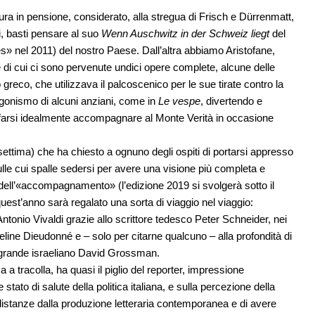
ura in pensione, considerato, alla stregua di Frisch e Dürrenmatt,
ici, basti pensare al suo
Wenn Auschwitz in der Schweiz liegt
del
s» nel 2011) del nostro Paese. Dall’altra abbiamo Aristofane,
 di cui ci sono pervenute undici opere complete, alcune delle
 greco, che utilizzava il palcoscenico per le sue tirate contro la
agonismo di alcuni anziani, come in
Le vespe
, divertendo e
 farsi idealmente accompagnare al Monte Verità in occasione
settima) che ha chiesto a ognuno degli ospiti di portarsi appresso
ulle cui spalle sedersi per avere una visione più completa e
ell’«accompagnamento» (l’edizione 2019 si svolgerà sotto il
 quest’anno sarà regalato una sorta di viaggio nel viaggio:
 Antonio Vivaldi grazie allo scrittore tedesco Peter Schneider, nei
line Dieudonné e – solo per citarne qualcuno – alla profondità di
il grande israeliano David Grossman.
 tracolla, ha quasi il piglio del reporter, impressione
to di salute della politica italiana, e sulla percezione della
distanze dalla produzione letteraria contemporanea e di avere