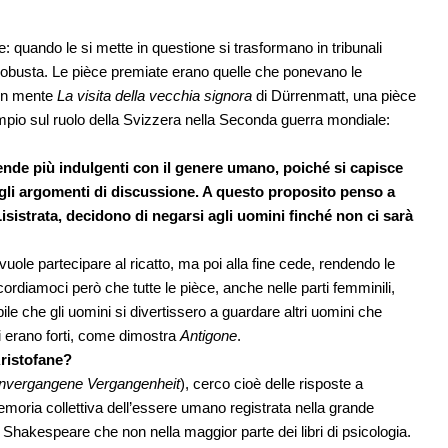
 quando le si mette in questione si trasformano in tribunali
 robusta. Le pièce premiate erano quelle che ponevano le
 in mente
La visita della vecchia signora
di Dürrenmatt, una pièce
pio sul ruolo della Svizzera nella Seconda guerra mondiale:
i rende più indulgenti con il genere umano, poiché si capisce
gli argomenti di discussione. A questo proposito penso a
isistrata, decidono di negarsi agli uomini finché non ci sarà
vuole partecipare al ricatto, ma poi alla fine cede, rendendo le
ordiamoci però che tutte le pièce, anche nelle parti femminili,
le che gli uomini si divertissero a guardare altri uomini che
tti erano forti, come dimostra
Antigone
.
Aristofane?
nvergangene Vergangenheit
), cerco cioè delle risposte a
moria collettiva dell’essere umano registrata nella grande
 Shakespeare che non nella maggior parte dei libri di psicologia.