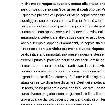
In che modo rapporta questa vicenda alla situazione
sanguinosa guerra con Sparta per il controllo del 
Il quadro è più ampio: il popolo di Atene seppe organizz
sconfiggere una potenza come la Persia. Ma ciò che mi
più grande dell’interesse privato; proprio per questo mot
quanto non corrispondesse alle loro idee e convinzioni.
imparando a partecipare alle discussioni e ad ascoltare. 
lasso di tempo di appena quarant’anni, un popolo sia rius
Il rapporto con la divinità era molto diverso rispetto
Le divinità erano immortali, ma presentavano le stesse
essere il punto di partenza per le azioni degli uomini: og
ci mostra come una società, in particolare la polis di At
persiani, cercasse di comportarsi come una comunità adu
Il grande merito di Aristofane però, è quello di spingers
situazioni senza diventare disumani. Degli dèi si poteva
un reato, basta pensare a cosa capitò a Socrate), come d
punto diventa un giullare con un grande fallo finto. Il pu
urlava quando dal palcoscenico venivano criticati o inter
del rasoio, accettando il rischio delle sue parole.