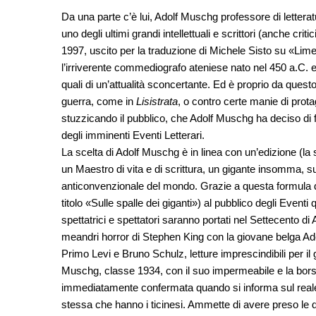
Da una parte c’è lui, Adolf Muschg professore di letterat
uno degli ultimi grandi intellettuali e scrittori (anche crit
1997, uscito per la traduzione di Michele Sisto su «Lime
l’irriverente commediografo ateniese nato nel 450 a.C. e
quali di un’attualità sconcertante. Ed è proprio da questo
guerra, come in
Lisistrata
, o contro certe manie di prot
stuzzicando il pubblico, che Adolf Muschg ha deciso di
degli imminenti Eventi Letterari.
La scelta di Adolf Muschg è in linea con un’edizione (la 
un Maestro di vita e di scrittura, un gigante insomma, s
anticonvenzionale del mondo. Grazie a questa formula d
titolo «Sulle spalle dei giganti») al pubblico degli Eventi
spettatrici e spettatori saranno portati nel Settecento di
meandri horror di Stephen King con la giovane belga Ade
Primo Levi e Bruno Schulz, letture imprescindibili per 
Muschg, classe 1934, con il suo impermeabile e la borsa a
immediatamente confermata quando si informa sul reale sta
stessa che hanno i ticinesi. Ammette di avere preso le 