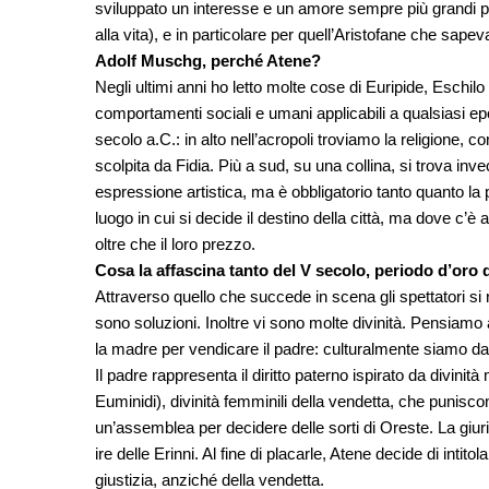
sviluppato un interesse e un amore sempre più grandi per
alla vita), e in particolare per quell’Aristofane che sap
Adolf Muschg, perché Atene?
Negli ultimi anni ho letto molte cose di Euripide, Eschilo
comportamenti sociali e umani applicabili a qualsiasi e
secolo a.C.: in alto nell’acropoli troviamo la religione,
scolpita da Fidia. Più a sud, su una collina, si trova i
espressione artistica, ma è obbligatorio tanto quanto la
luogo in cui si decide il destino della città, ma dove c’è
oltre che il loro prezzo.
Cosa la affascina tanto del V secolo, periodo d’oro 
Attraverso quello che succede in scena gli spettatori s
sono soluzioni. Inoltre vi sono molte divinità. Pensiamo a
la madre per vendicare il padre: culturalmente siamo d
Il padre rappresenta il diritto paterno ispirato da divini
Euminidi), divinità femminili della vendetta, che punisco
un’assemblea per decidere delle sorti di Oreste. La giur
ire delle Erinni. Al fine di placarle, Atene decide di intit
giustizia, anziché della vendetta.