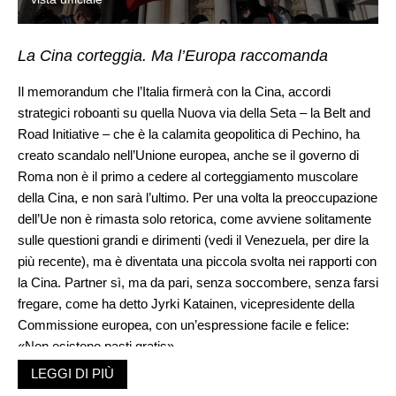
La Cina corteggia. Ma l’Europa raccomanda
Il memorandum che l’Italia firmerà con la Cina, accordi
strategici roboanti su quella Nuova via della Seta – la Belt and
Road Initiative – che è la calamita geopolitica di Pechino, ha
creato scandalo nell’Unione europea, anche se il governo di
Roma non è il primo a cedere al corteggiamento muscolare
della Cina, e non sarà l’ultimo. Per una volta la preoccupazione
dell’Ue non è rimasta solo retorica, come avviene solitamente
sulle questioni grandi e dirimenti (vedi il Venezuela, per dire la
più recente), ma è diventata una piccola svolta nei rapporti con
la Cina. Partner sì, ma da pari, senza soccombere, senza farsi
fregare, come ha detto Jyrki Katainen, vicepresidente della
Commissione europea, con un’espressione facile e felice:
«Non esistono pasti gratis».
Nulla arriva per nulla, non pensate che il regime di Pechino sia
LEGGI DI PIÙ
improvvisamente generoso o mosso da chissà quale istinto di