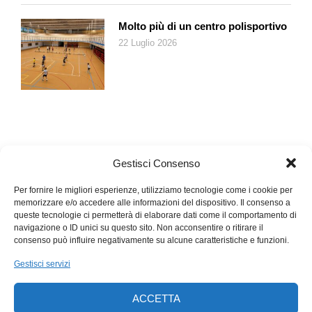
quasi ossessivo, «ma guarda che qui se c’è vassallaggio è
quello dei cinesi». Anche la Grecia fa parte di questo gruppo di
Molto più di un centro polisportivo
paesi che spingono contro una svolta anticinese dell’Ue, e la
22 Luglio 2026
somma dei paesi filocinesi spacca a metà il continente (sono
tredici, su ventisette, o ventotto, ma gli inglesi chi li calcola
più). La forza è stare insieme, l’unità è l’unica chance perché
l’Europa, nella sua complessa varietà, possa almeno provare
a giocare da superpotenza.
Gestisci Consenso
Per fornire le migliori esperienze, utilizziamo tecnologie come i cookie per
memorizzare e/o accedere alle informazioni del dispositivo. Il consenso a
queste tecnologie ci permetterà di elaborare dati come il comportamento di
navigazione o ID unici su questo sito. Non acconsentire o ritirare il
consenso può influire negativamente su alcune caratteristiche e funzioni.
Gestisci servizi
ACCETTA