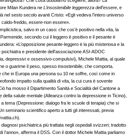
meravigliosa? Che cosa dobbiamo scegliere, allora? La
ttore Milan Kundera ne
L’insostenibile leggerezza dell’essere
, e
 nel sesto secolo avanti Cristo: «Egli vedeva l’intero universo
le, caldo-freddo, essere-non essere».
plicistica, salvo in un caso: che cos’è positivo nella vita, la
armenide, secondo cui il leggero è positivo e il pesante è
ndera: «L’opposizione pesante-leggero è la più misteriosa e la
lo psichiatra e presidente dell’associazione ASI-ADOC
sia, depressivi e ossessivo-compulsivi), Michele Mattia, al quale
ne o guarirne il peso, spesso insostenibile, che comporta.
ant’è che in Europa una persona su 10 ne soffre, così come in
ondo impatto sulla qualità di vita, la cui cura è sovente
Ciò ha mosso il Dipartimento Sanità e Socialità del Cantone a
della salute mentale (Alleanza contro la depressione in Ticino),
tema (Depressione: dialogo fra le scuole di terapia) che si
 seminario scientifico aperto a tutti gli interessati, previa
mattia.ch
).
diagnosi psichiatrica più trattata negli ospedali svizzeri; tradotto
ardi l’anno», afferma il DSS. Con il dottor Michele Mattia parliamo