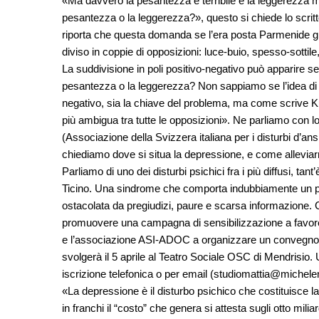
«Ma davvero la pesantezza è terribile e la leggerezza 
pesantezza o la leggerezza?», questo si chiede lo scri
riporta che questa domanda se l’era posta Parmenide già
diviso in coppie di opposizioni: luce-buio, spesso-sotti
La suddivisione in poli positivo-negativo può apparire sem
pesantezza o la leggerezza? Non sappiamo se l’idea di P
negativo, sia la chiave del problema, ma come scrive Ku
più ambigua tra tutte le opposizioni». Ne parliamo con 
(Associazione della Svizzera italiana per i disturbi d’an
chiediamo dove si situa la depressione, e come alleviar
Parliamo di uno dei disturbi psichici fra i più diffusi, t
Ticino. Una sindrome che comporta indubbiamente un prof
ostacolata da pregiudizi, paure e scarsa informazione. 
promuovere una campagna di sensibilizzazione a favore 
e l’associazione ASI-ADOC a organizzare un convegno a 
svolgerà il 5 aprile al Teatro Sociale OSC di Mendrisio. Un
iscrizione telefonica o per email (
studiomattia@michele
«La depressione è il disturbo psichico che costituisce la 
in franchi il “costo” che genera si attesta sugli otto mili