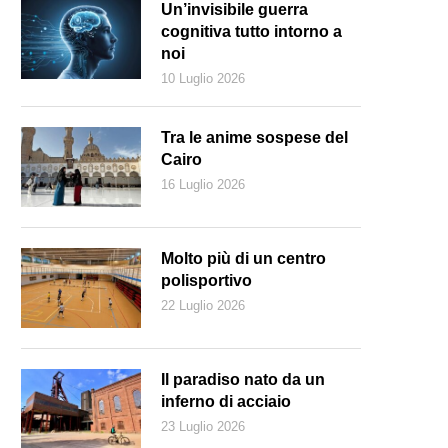
Un’invisibile guerra
cognitiva tutto intorno a
noi
10 Luglio 2026
Tra le anime sospese del
Cairo
16 Luglio 2026
Molto più di un centro
polisportivo
22 Luglio 2026
o psichiatra e presidente dell’associazione ASI-ADOC, Michele Mattia
Il paradiso nato da un
inferno di acciaio
23 Luglio 2026