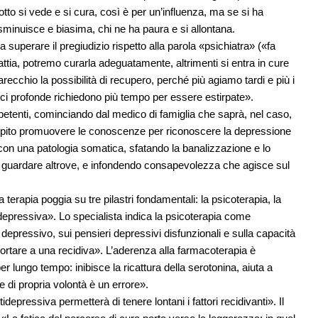
rotto si vede e si cura, così è per un’influenza, ma se si ha
minuisce e biasima, chi ne ha paura e si allontana.
 a superare il pregiudizio rispetto alla parola «psichiatra» («fa
tia, potremo curarla adeguatamente, altrimenti si entra in cure
parecchio la possibilità di recupero, perché più agiamo tardi e più i
adici profonde richiedono più tempo per essere estirpate».
etenti, cominciando dal medico di famiglia che saprà, nel caso,
compito promuovere le conoscenze per riconoscere la depressione
n una patologia somatica, sfatando la banalizzazione e lo
di guardare altrove, e infondendo consapevolezza che agisce sul
erapia poggia su tre pilastri fondamentali: la psicoterapia, la
idepressiva». Lo specialista indica la psicoterapia come
 depressivo, sui pensieri depressivi disfunzionali e sulla capacità
ortare a una recidiva». L’aderenza alla farmacoterapia è
lungo tempo: inibisce la ricattura della serotonina, aiuta a
e di propria volontà è un errore».
ntidepressiva permetterà di tenere lontani i fattori recidivanti». Il