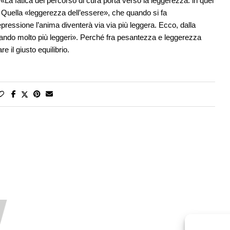
La fatica del percorso di cura porta verso la leggerezza: in quel
 Quella «leggerezza dell’essere», che quando si fa
epressione l’anima diventerà via via più leggera. Ecco, dalla
ntando molto più leggeri». Perché fra pesantezza e leggerezza
e il giusto equilibrio.