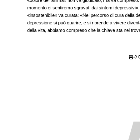
«dolore dell’anima» non va giudicato, ma va compreso: «
momento ci sentiremo sgravati dai sintomi depressivi».
«insostenibile» va curata: «Nel percorso di cura della d
depressione si può guarire, e si riprende a vivere dive
della vita, abbiamo compreso che la chiave sta nel trovar
0