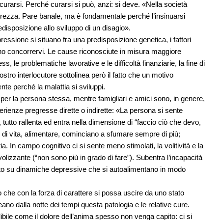
 curarsi. Perché curarsi si può, anzi: si deve. «Nella società
urezza. Pare banale, ma è fondamentale perché l’insinuarsi
edisposizione allo sviluppo di un disagio».
ressione si situano fra una predisposizione genetica, i fattori
ono concorrervi. Le cause riconosciute in misura maggiore
ss, le problematiche lavorative e le difficoltà finanziarie, la fine di
tro interlocutore sottolinea però il fatto che un motivo
nte perché la malattia si sviluppi.
per la persona stessa, mentre famigliari e amici sono, in genere,
rienze pregresse dirette o indirette: «La persona si sente
i, tutto rallenta ed entra nella dimensione di “faccio ciò che devo,
e, di vita, alimentare, cominciano a sfumare sempre di più;
a. In campo cognitivo ci si sente meno stimolati, la volitività e la
evolizzante (“non sono più in grado di fare”). Subentra l’incapacità
cato su dinamiche depressive che si autoalimentano in modo
 o che con la forza di carattere si possa uscire da uno stato
o dalla notte dei tempi questa patologia e le relative cure.
ibile come il dolore dell’anima spesso non venga capito: ci si