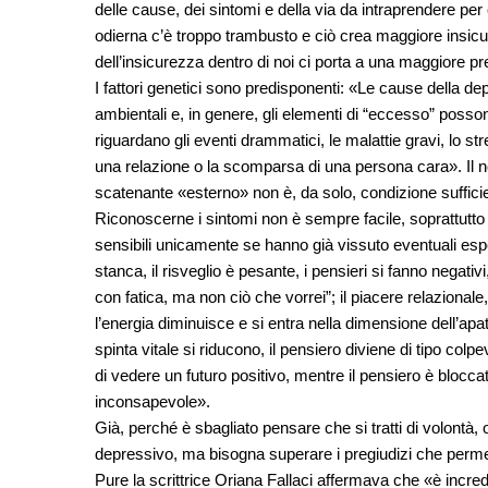
delle cause, dei sintomi e della via da intraprendere per
odierna c’è troppo trambusto e ciò crea maggiore insic
dell’insicurezza dentro di noi ci porta a una maggiore pr
I fattori genetici sono predisponenti: «Le cause della dep
ambientali e, in genere, gli elementi di “eccesso” poss
riguardano gli eventi drammatici, le malattie gravi, lo stre
una relazione o la scomparsa di una persona cara». Il nos
scatenante «esterno» non è, da solo, condizione sufficie
Riconoscerne i sintomi non è sempre facile, soprattutto 
sensibili unicamente se hanno già vissuto eventuali espe
stanca, il risveglio è pesante, i pensieri si fanno negativ
con fatica, ma non ciò che vorrei”; il piacere relazional
l’energia diminuisce e si entra nella dimensione dell’apati
spinta vitale si riducono, il pensiero diviene di tipo colp
di vedere un futuro positivo, mentre il pensiero è bloc
inconsapevole».
Già, perché è sbagliato pensare che si tratti di volontà,
depressivo, ma bisogna superare i pregiudizi che permean
Pure la scrittrice Oriana Fallaci affermava che «è incred