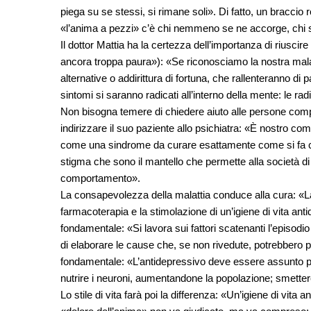
piega su se stessi, si rimane soli». Di fatto, un braccio 
«l’anima a pezzi» c’è chi nemmeno se ne accorge, chi s
Il dottor Mattia ha la certezza dell’importanza di riuscire
ancora troppa paura»): «Se riconosciamo la nostra malat
alternative o addirittura di fortuna, che rallenteranno di 
sintomi si saranno radicati all’interno della mente: le r
Non bisogna temere di chiedere aiuto alle persone comp
indirizzare il suo paziente allo psichiatra: «È nostro 
come una sindrome da curare esattamente come si fa co
stigma che sono il mantello che permette alla società 
comportamento».
La consapevolezza della malattia conduce alla cura: «La t
farmacoterapia e la stimolazione di un’igiene di vita ant
fondamentale: «Si lavora sui fattori scatenanti l’episodio
di elaborare le cause che, se non rivedute, potrebbero p
fondamentale: «L’antidepressivo deve essere assunto per 
nutrire i neuroni, aumentandone la popolazione; smetter
Lo stile di vita farà poi la differenza: «Un’igiene di vita a