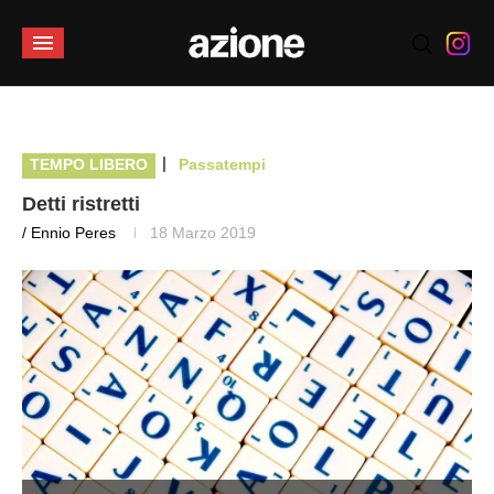
|
TEMPO LIBERO
Passatempi
Detti ristretti
/ Ennio Peres
18 Marzo 2019