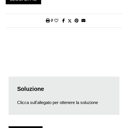
2. CHCRCTRV
3. DNNBDPST
4. LTRPPSTRPP
0
5. NNCDSNZTR
6. CHFDSFPRTR
7. LRSFBNSNG
8. LPPRNZNGNN
9. CNCHBBNNMRD
10. SNNZPPPNBGNT
11. CQPSSTNNMCNP
12. MBSCTRNNPRTPN
13. CHDRMNNPGLPSC
14. GNMDGLHLSRVSC
Soluzione
15. CHVPNVSNVLNTN
16. MLSTRMSTRMRMD
Clicca sull'allegato per ottenere la soluzione
17. LCCZNCNFRMLRGL
18. CHTRVNMCTRVNTSR
19. NNSMVFGLCHDNNVGL
20. CVLDNTNNSGRDNBCC