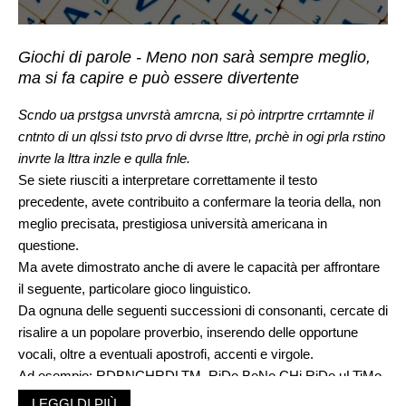
Giochi di parole - Meno non sarà sempre meglio,
ma si fa capire e può essere divertente
Scndo ua prstgsa unvrstà amrcna, si pò intrprtre crrtamnte il
cntnto di un qlssi tsto prvo di dvrse lttre, prchè in ogi prla rstino
invrte la lttra inzle e qulla fnle.
Se siete riusciti a interpretare correttamente il testo
precedente, avete contribuito a confermare la teoria della, non
meglio precisata, prestigiosa università americana in
questione.
Ma avete dimostrato anche di avere le capacità per affrontare
il seguente, particolare gioco linguistico.
Da ognuna delle seguenti successioni di consonanti, cercate di
risalire a un popolare proverbio, inserendo delle opportune
vocali, oltre a eventuali apostrofi, accenti e virgole.
Ad esempio: RDBNCHRDLTM RiDe BeNe CHi RiDe uLTiMo
1. LTMPDNR
LEGGI DI PIÙ