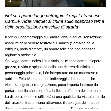
Nel suo primo lungometraggio il regista francese
Camille Vidal-Naquet si china sullo scabroso tema
della prostituzione maschile di strada
Il primo lungometraggio di Camille Vidal-Naquet, sensazione
assoluta dello scorso festival di Cannes (Semaine de la
critique), parla d’amore, un amore folle che non conosce
ragione o raziocinio.
Sauvage
, come indica il suo titolo, si impone come un’opera
grezza, ruvida e spigolosa nella sua ricerca di infinito. Il
personaggio principale, Léo interpretato da un maestoso e
sublime Félix Maritaud, non indietreggia di fronte a nulla:
violenza, rigetto, emarginazione, poco importa la croce da
portare, quello che conta è la bellezza effimera del presente.
La disperazione e le difficoltà di una quotidianità vissuta sul filo
del rasoio si trasformano attraverso il suo sguardo in tappe
decisive di una via crucis che conduce all’amore assoluto.