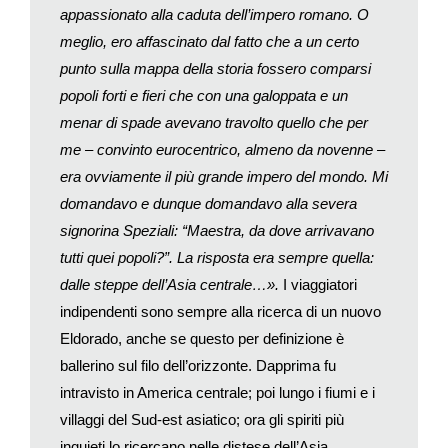
appassionato alla caduta dell’impero romano. O
davvero un momento speciale? Anzi è davvero esistito, quel
meglio, ero affascinato dal fatto che a un certo
momento?
punto sulla mappa della storia fossero comparsi
L’anno scorso «The Oxford English Dictionary» ha registrato
una nuova parola:
Instagrammable
. È un luogo o una
popoli forti e fieri che con una galoppata e un
situazione particolarmente adatta per scattare una foto
menar di spade avevano travolto quello che per
interessante, spesso un
selfie
. Per esempio la nuova moda di
me – convinto eurocentrico, almeno da novenne –
fotografare il cibo e condividerlo sui Social network ha prodotto
era ovviamente il più grande impero del mondo. Mi
una nuova generazione di ristoranti
Insta-friendly
. Ogni aspetto
domandavo e dunque domandavo alla severa
di questi locali, dall’arredamento all’illuminazione, al modo in
signorina Speziali: “Maestra, da dove arrivavano
cui il cibo viene presentato, è pensato per una migliore resa su
tutti quei popoli?”. La risposta era sempre quella:
Instagram. Un ottimo esempio è il ristorante Pez Playa aperto
dalle steppe dell’Asia centrale…».
I viaggiatori
in agosto a Palma di Maiorca. Sin dall’arrivo degli ospiti il
personale incoraggia l’uso di Instagram, suggerendo di
indipendenti sono sempre alla ricerca di un nuovo
ordinare piatti diversi per creare foto più vivaci e disponendo le
Eldorado, anche se questo per definizione è
portate sul tavolo con cura; dessert o cocktail gratuito se i
ballerino sul filo dell’orizzonte. Dapprima fu
clienti condividono un’immagine con l’
hashtag
del ristorante.
intravisto in America centrale; poi lungo i fiumi e i
Anche gli hotel stanno assecondando questa tendenza. Il
villaggi del Sud-est asiatico; ora gli spiriti più
resort
The Conrad Rangali Island, alle Maldive, mette a
inquieti lo ricercano nelle distese dell’Asia