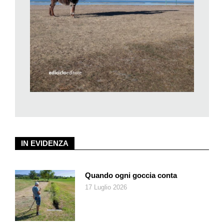
Raymond è andata in crisi con Instagram quando ha scoperto
che raccontare una buona storia e mostrare un luogo
interessante non basta più. A differenza degli uomini, per le
donne essere fotogeniche conta moltissimo: bisogna mettersi
in mostra, meglio se di spalle, magari con un abito colorato e
un grande cappello.
E così il racconto del nostro viaggio si è impadronito del
viaggio stesso; la nostra ombra cammina senza di noi.
IN EVIDENZA
Quando ogni goccia conta
17 Luglio 2026