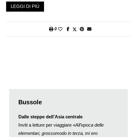
caricate in rete, più di trecento milioni proprio su Instagram. In
LEGGI DI PIÙ
origine la nuova
app
puntava soprattutto sull’immediatezza
nello scattare e condividere foto (Instagram =
Insta
nt Camera
+ Tele
gram
), ma strada facendo ha contribuito a cambiare il
0
significato sociale della fotografia. A differenza del passato non
fotografiamo più solo per ricordare eventi memorabili; secondo
la psicologa cognitiva Linda Henkel (Fairfield University,
Connecticut) potrebbe benissimo essere il contrario. La
ricercatrice ha portato i suoi studenti in un museo d’arte e ha
chiesto loro di osservare alcuni oggetti e di fotografarne altri. Il
giorno seguente un test della memoria ha rivelato che gli
oggetti osservati erano ricordati meglio di quelli fotografati.
Perché allora tante fotografie? Fotografiamo per raccontare in
ogni momento la nostra vita: la casa, il cibo, gli animali, il
Bussole
tempo libero, i viaggi ecc. E spesso l’obiettivo della
condivisione è attirare l’attenzione dei nostri
follower
, come se
Dalle steppe dell’Asia
centrale
avessimo costantemente bisogno della loro approvazione, di
Inviti a letture per viaggiare
«All’epoca delle
essere rassicurati che viviamo nel modo giusto. Se nessuno
elementari, grossomodo in terza, mi ero
ha messo un cuore alla nostra foto, siamo poi sicuri che fosse