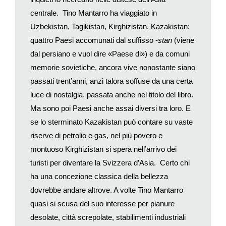
disposizione un
Instagram Butler
, un assistente personale per
centrale. Tino Mantarro ha viaggiato in
gestire al meglio il proprio profilo Instagram. Questa nuova
Uzbekistan, Tagikistan, Kirghizistan, Kazakistan:
figura è sempre più utilizzata nei viaggi di nozze, come nel
caso del
resort
messicano Grand Velas Riviera Nayarit.
quattro Paesi accomunati dal suffisso -
stan
(viene
Invece l’Hotel Ovolo 1888 Darling Harbour a Sydney offre la
dal persiano e vuol dire «Paese di») e da comuni
stanza gratis a chi ha più di 10mila
follower
.
memorie sovietiche, ancora vive nonostante siano
In viaggio, naturalmente, l’uso di Instagram è ancora maggiore,
passati trent’anni, anzi talora soffuse da una certa
con conseguenze prevedibili. Fotografiamo soprattutto luoghi
luce di nostalgia, passata anche nel titolo del libro.
facilmente riconoscibili (anche se magari da punti di vista
Ma sono poi Paesi anche assai diversi tra loro. E
particolari) e questo produce conformismo, rafforzando il
se lo sterminato Kazakistan può contare su vaste
turismo di massa. Considerate l’elenco dei dieci luoghi più
riserve di petrolio e gas, nel più povero e
fotografati su Instagram: comprende tre parchi Disney
(Anaheim, Orlando, Tokyo) oltre a Times Square, Central Park
montuoso Kirghizistan si spera nell’arrivo dei
e il Ponte di Brooklyn a New York, Las Vegas, la Torre Eiffel e il
turisti per diventare la Svizzera d’Asia. Certo chi
Louvre a Parigi.
ha una concezione classica della bellezza
Tra i
millennial
, la scelta dei luoghi da visitare è sempre più
dovrebbe andare altrove. A volte Tino Mantarro
legata alla possibilità di scattare foto interessanti. Un perfetto
quasi si scusa del suo interesse per pianure
esempio è la spiaggia di Chichibuga sull’isola di Shikoku.
desolate, città screpolate, stabilimenti industriali
Nonostante i suoi templi, la vicinanza a grandi città e le