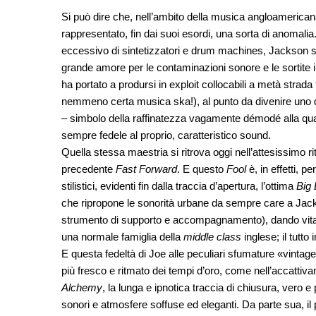
Si può dire che, nell’ambito della musica angloamerica
rappresentato, fin dai suoi esordi, una sorta di anomalia
eccessivo di sintetizzatori e drum machines, Jackson si è, 
grande amore per le contaminazioni sonore e le sortite in
ha portato a prodursi in exploit collocabili a metà strada 
nemmeno certa musica ska!), al punto da divenire uno de
– simbolo della raffinatezza vagamente démodé alla quale J
sempre fedele al proprio, caratteristico sound.
Quella stessa maestria si ritrova oggi nell’attesissimo rit
precedente
Fast Forward
. E questo
Fool
è, in effetti, 
stilistici, evidenti fin dalla traccia d’apertura, l’ottima
Big 
che ripropone le sonorità urbane da sempre care a Jacks
strumento di supporto e accompagnamento), dando vita a 
una normale famiglia della
middle class
inglese; il tutt
E questa fedeltà di Joe alle peculiari sfumature «vintage»
più fresco e ritmato dei tempi d’oro, come nell’accattivan
Alchemy
, la lunga e ipnotica traccia di chiusura, vero e 
sonori e atmosfere soffuse ed eleganti. Da parte sua, i