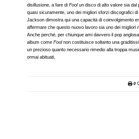
disillusione, a fare di
Fool
un disco di alto valore sia dal
quasi sicuramente, uno dei migliori sforzi discografici d
Jackson dimostra qui una capacità di coinvolgimento e
affermare che questo nuovo lavoro sia uno dei migliori ma
Anche perché, per chiunque ami davvero il pop anglosass
album come
Fool
non costituisce soltanto una graditis
un prezioso quanto necessario rimedio alla troppa music
ormai abituati.
0