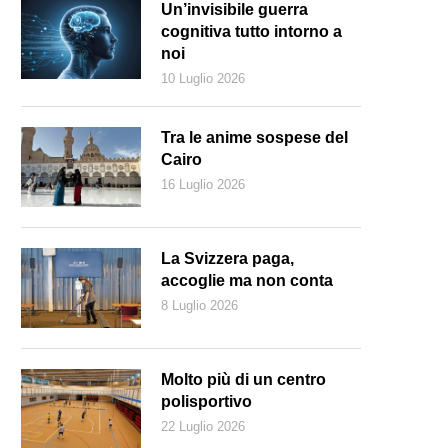
Un’invisibile guerra
cognitiva tutto intorno a
noi
10 Luglio 2026
Tra le anime sospese del
Cairo
16 Luglio 2026
La Svizzera paga,
accoglie ma non conta
8 Luglio 2026
 copertina di Fool, nuovo lavoro di Joe Jackson (dettaglio)
Molto più di un centro
polisportivo
22 Luglio 2026