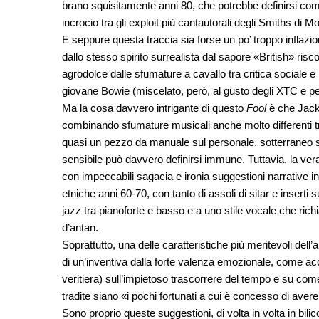
brano squisitamente anni 80, che potrebbe definirsi com
incrocio tra gli exploit più cantautorali degli Smiths di Mor
E seppure questa traccia sia forse un po’ troppo inflazi
dallo stesso spirito surrealista dal sapore «British» r
agrodolce dalle sfumature a cavallo tra critica sociale e
giovane Bowie (miscelato, però, al gusto degli XTC e perf
Ma la cosa davvero intrigante di questo
Fool
è che Jacks
combinando sfumature musicali anche molto differenti tr
quasi un pezzo da manuale sul personale, sotterraneo
sensibile può davvero definirsi immune. Tuttavia, la vera, 
con impeccabili sagacia e ironia suggestioni narrative i
etniche anni 60-70, con tanto di assoli di sitar e inserti
jazz tra pianoforte e basso e a uno stile vocale che rich
d’antan.
Soprattutto, una delle caratteristiche più meritevoli dell’a
di un’inventiva dalla forte valenza emozionale, come a
veritiera) sull’impietoso trascorrere del tempo e su come 
tradite siano «i pochi fortunati a cui è concesso di avere
Sono proprio queste suggestioni, di volta in volta in bil