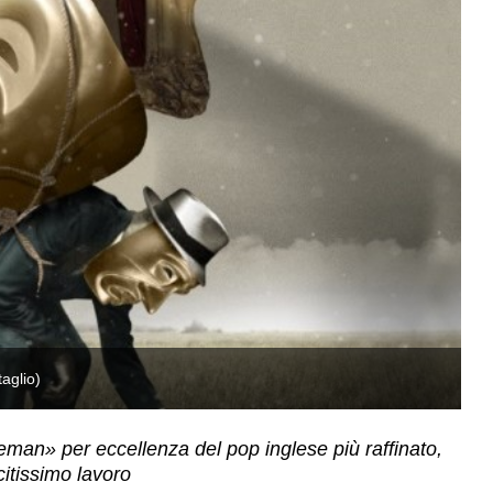
aglio)
La
man» per eccellenza del pop inglese più raffinato,
citissimo lavoro