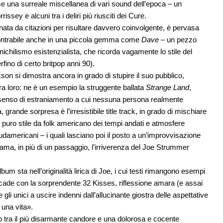
e una surreale miscellanea di vari sound dell’epoca – un
rissey e alcuni tra i deliri più riusciti dei Cure.
onata da citazioni per risultare davvero coinvolgente, è pervasa
iscontrabile anche in una piccola gemma come
Dave
– un pezzo
 nichilismo esistenzialista, che ricorda vagamente lo stile del
ino di certo britpop anni 90).
on si dimostra ancora in grado di stupire il suo pubblico,
a loro: ne è un esempio la struggente ballata
Strange Land
,
 senso di estraniamento a cui nessuna persona realmente
grande sorpresa è l’irresistibile title track, in grado di mischiare
n puro stile da folk americano dei tempi andati e atmosfere
 sudamericani – i quali lasciano poi il posto a un’improvvisazione
iama, in più di un passaggio, l’irriverenza del Joe Strummer
lbum sta nell’originalità lirica di Joe, i cui testi rimangono esempi
ccade con la sorprendente 32 Kisses, riflessione amara (e assai
gli unici a uscire indenni dall’allucinante giostra delle aspettative
 una vita».
ico tra il più disarmante candore e una dolorosa e cocente