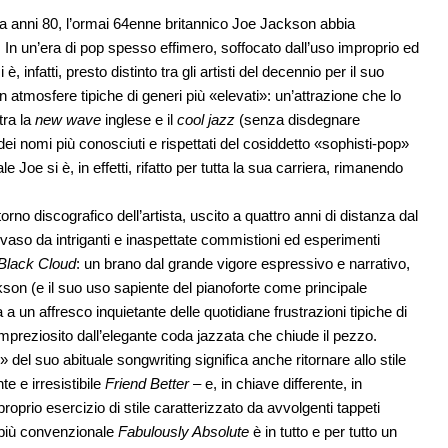
na anni 80, l’ormai 64enne britannico Joe Jackson abbia
. In un’era di pop spesso effimero, soffocato dall’uso improprio ed
infatti, presto distinto tra gli artisti del decennio per il suo
 atmosfere tipiche di generi più «elevati»: un’attrazione che lo
tra la
new wave
inglese e il
cool jazz
(senza disdegnare
i nomi più conosciuti e rispettati del cosiddetto «sophisti-pop»
oe si è, in effetti, rifatto per tutta la sua carriera, rimanendo
orno discografico dell’artista, uscito a quattro anni di distanza dal
pervaso da intriganti e inaspettate commistioni ed esperimenti
Black Cloud
: un brano dal grande vigore espressivo e narrativo,
on (e il suo uso sapiente del pianoforte come principale
un affresco inquietante delle quotidiane frustrazioni tipiche di
o impreziosito dall’elegante coda jazzata che chiude il pezzo.
 del suo abituale songwriting significa anche ritornare allo stile
te e irresistibile
Friend Better
– e, in chiave differente, in
proprio esercizio di stile caratterizzato da avvolgenti tappeti
l più convenzionale
Fabulously Absolute
è in tutto e per tutto un