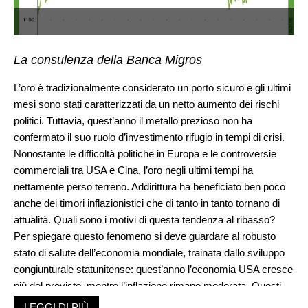
La consulenza della Banca Migros
L’oro è tradizionalmente considerato un porto sicuro e gli ultimi
mesi sono stati caratterizzati da un netto aumento dei rischi
politici. Tuttavia, quest’anno il metallo prezioso non ha
confermato il suo ruolo d’investimento rifugio in tempi di crisi.
Nonostante le difficoltà politiche in Europa e le controversie
commerciali tra USA e Cina, l’oro negli ultimi tempi ha
nettamente perso terreno. Addirittura ha beneficiato ben poco
anche dei timori inflazionistici che di tanto in tanto tornano di
attualità. Quali sono i motivi di questa tendenza al ribasso?
Per spiegare questo fenomeno si deve guardare al robusto
stato di salute dell’economia mondiale, trainata dallo sviluppo
congiunturale statunitense: quest’anno l’economia USA cresce
più del previsto, mentre l’inflazione rimane moderata. Questi
fattori non solo sostengono il rialzo di Wall Street, ma
LEGGI DI PIÙ