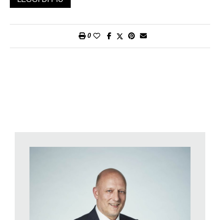
contribuiscono anche all’aumento dei tassi USA a breve
termine.
L’incremento dei tassi d’interesse reali e dei corsi azionari
0
riduce l’attrattività dell’oro rispetto ad altri investimenti, in
quanto il metallo prezioso non frutta alcun rendimento. Si tratta
infatti di un semplice investimento di valore e quindi chi lo
detiene non percepisce gli interessi che potrebbero essere
generati dalle obbligazioni. Quanto più salgono i tassi di
interesse, tanto maggiori risultano i proventi ai quali si rinuncia.
Lo stesso accade in caso di rialzo delle quotazioni azionarie,
poiché investendo in oro non si beneficia dei dividendi e degli
utili di corso. Dal canto suo, la forza della moneta statunitense
rende più caro l’oro per gli investitori al di fuori dell’area del
dollaro e ne riduce dunque la domanda.
A breve termine questa situazione dovrebbe rimanere
pressoché invariata. La Banca Migros prevede però che il
prossimo anno il dollaro tenderà a indebolirsi, imprimendo così
slancio al prezzo dell’oro. Inoltre, l’aumento del livello dei tassi
reali negli Stati Uniti non dovrebbe proseguire allo stesso ritmo