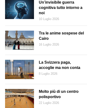
Un’invisibile guerra
cognitiva tutto intorno a
noi
10 Luglio 2026
Tra le anime sospese del
Cairo
16 Luglio 2026
La Svizzera paga,
accoglie ma non conta
8 Luglio 2026
 sommo Wolfi in un ritratto realizzato intorno al 1770 (Wikipedia)
Molto più di un centro
polisportivo
22 Luglio 2026