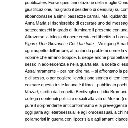
pubblicate». Forse quest’annotazione della moglie Cons
giustificazione, malgrado il desiderio di censura) su com
abbandonasse a simili bassezze carnali. Ma liquidando c
Anna Maria si rischierebbe di oscurare uno dei messagg
settecenteschi in grado di illuminare il presente con un
Attraverso la trilogia di opere creata col librettista Lo
Figaro, Don Giovanni
e
Così fan tutte
– Wolfgang Amadeu
ogni aspetto dell’amore, affrontando problemi come la vi
«donne che amano troppo». E seppe anche prospettare tem
sesso in adolescenza e nella quarta età, la scelta di ess
Assai raramente – per non dire mai – si affrontano la p
e di sesso, o per cogliere l’evoluzione storica di temi c
colmare questa triste lacuna è il libro – pubblicato pochi 
Mozart
, scritto da Leonetta Bentivoglio e Lidia Bramani
collega i contenuti politici e sociali alla vita di Mozart (i
pure il sorprendente anticonformismo e la preveggenza de
oggi parla agli eterosessuali e agli omosessuali, a chi
poliamoristi in guerra con l’ipocrisia e agli amanti clandes