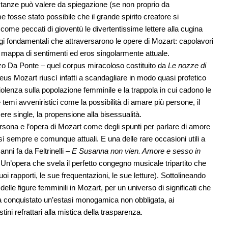
tanze può valere da spiegazione (se non proprio da
e fosse stato possibile che il grande spirito creatore si
ome peccati di gioventù le divertentissime lettere alla cugina
i fondamentali che attraversarono le opere di Mozart: capolavori
a mappa di sentimenti ed eros singolarmente attuale.
renzo Da Ponte – quel corpus miracoloso costituito da
Le nozze di
s Mozart riuscì infatti a scandagliare in modo quasi profetico
olenza sulla popolazione femminile e la trappola in cui cadono le
i avveniristici come la possibilità di amare più persone, il
ere single, la propensione alla bisessualità.
ersona e l’opera di Mozart come degli spunti per parlare di amore
osì sempre e comunque attuali. E una delle rare occasioni utili a
anni fa da Feltrinelli –
E Susanna non vien. Amore e sesso in
. Un’opera che svela il perfetto congegno musicale tripartito che
 suoi rapporti, le sue frequentazioni, le sue letture). Sottolineando
lle figure femminili in Mozart, per un universo di significati che
 ha conquistato un’estasi monogamica non obbligata, ai
tini refrattari alla mistica della trasparenza.