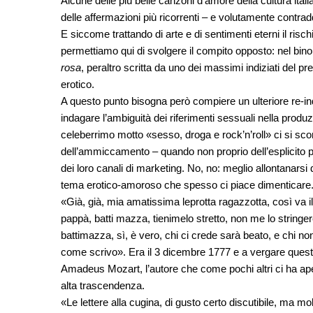
Alcune delle più belle canzoni d’amore della cultura itali
delle affermazioni più ricorrenti – e volutamente contradd
E siccome trattando di arte e di sentimenti eterni il rischi
permettiamo qui di svolgere il compito opposto: nel bi
rosa
, peraltro scritta da uno dei massimi indiziati del 
erotico.
A questo punto bisogna però compiere un ulteriore re-ind
indagare l’ambiguità dei riferimenti sessuali nella produ
celeberrimo motto «sesso, droga e rock’n’roll» ci si sco
dell’ammiccamento – quando non proprio dell’esplicito p
dei loro canali di marketing. No, no: meglio allontanarsi
tema erotico-amoroso che spesso ci piace dimenticare
«Già, già, mia amatissima leprotta ragazzotta, così va il
pappà, batti mazza, tienimelo stretto, non me lo stringere
battimazza, sì, è vero, chi ci crede sarà beato, e chi no
come scrivo». Era il 3 dicembre 1777 e a vergare quest
Amadeus Mozart, l’autore che come pochi altri ci ha aperto
alta trascendenza.
«Le lettere alla cugina, di gusto certo discutibile, ma