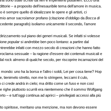
ana sono state scritte da fieri e impenitenti puttanieri. Ecco una
ittorie – a proposito dell’inesauribile tema dell’amore in musica.
o è sempre quello di idealizzare le opere e gli artisti, ci
nomio amor sacro/amor profano (citazione d’obbligo da
Bocca di
precedente paragrafo) isoliamo unicamente il secondo, l’amore
irizzamento sul piano dei generi musicali. Se infatti si volesse
zione
popular
si andrebbe ben poco lontano: a partire dal
ntrerebbe infatti con mezzo secolo di creazioni che hanno fatto
roclama sessuale – la ragione d’essere dei contenuti musicali e
 dal rock almeno di qualche secolo, per riscoprire incarnazioni del
.
 mondo: uno ha la borsa e l’altro i soldi, Lei per cosa tiene? Hop
, tienimelo stretto, non me lo stringere, leccami il culo,
n ci crede andrà in cielo; ma dritto come un fuso e non così
e righe piuttosto scurrili era nientemeno che il sommo Wolfgang
 – e tutt’oggi continua ad aprirci – privilegiati accessi alla più
 molto spiritose, meritano una menzione, ma non devono essere