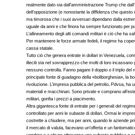
realmente dato sia dall’amministrazione Trump che dall’
dell’opposizione (e nonostante la diffidenza che questo
ma timorosa che i suoi avversari dipendano dalla estre
uguale da anni e che finora ha sempre funzionato per pun
L’allineamento degli alti comandi militari è ciò che ha s
Per mantenere le forze armate fedeli, il regime ha coperto
cassa statale.
Tutto ciò che genera entrate in dollari in Venezuela, come
illeciti sta nel sovrapprezzo che molti di loro incassano 
nessuno controlla. Fanno pagare il doppio o il triplo del 
principale fonte di guadagno della «boliborghesia», la bo
rivoluzione. L’impresa pubblica del petrolio, Pdvsa, ha 
materiali e macchinari. Sono private e comprano all’estero
militari, gonfia i prezzi a piacimento.
Altra gigantesca fonte di entrate per i generali del regime
controllato per anni le subaste di dollari. Ormai le impr
costrette a chiudere, ma per anni, quando le aziende pr
il mercato di valuta, facevano un’offerta e un fantomati
vendere e a chi no attraverso una subasta pubblica e 