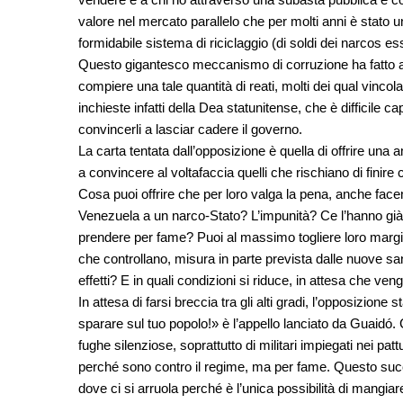
valore nel mercato parallelo che per molti anni è stato u
formidabile sistema di riciclaggio (di soldi dei narcos e
Questo gigantesco meccanismo di corruzione ha fatto acc
compiere una tale quantità di reati, molti dei qual vincolat
inchieste infatti della Dea statunitense, che è difficile c
convincerli a lasciar cadere il governo.
La carta tentata dall’opposizione è quella di offrire una 
a convincere al voltafaccia quelli che rischiano di finire 
Cosa puoi offrire che per loro valga la pena, anche facen
Venezuela a un narco-Stato? L’impunità? Ce l’hanno già,
prendere per fame? Puoi al massimo togliere loro margini 
che controllano, misura in parte prevista dalle nuove 
effetti? E in quali condizioni si riduce, in attesa che ven
In attesa di farsi breccia tra gli alti gradi, l’opposizione
sparare sul tuo popolo!» è l’appello lanciato da Guaidó. C
fughe silenziose, soprattutto di militari impiegati nei patt
perché sono contro il regime, ma per fame. Questo succe
dove ci si arruola perché è l’unica possibilità di mangia