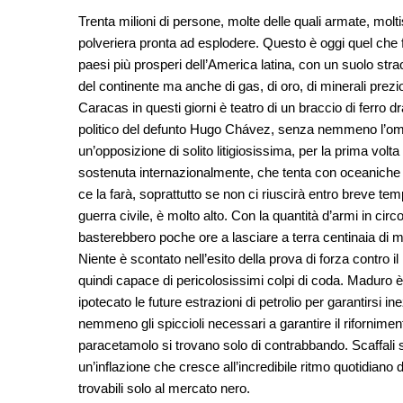
Trenta milioni di persone, molte delle quali armate, molt
polveriera pronta ad esplodere. Questo è oggi quel che 
paesi più prosperi dell’America latina, con un suolo stra
del continente ma anche di gas, di oro, di minerali prezio
Caracas in questi giorni è teatro di un braccio di ferro
politico del defunto Hugo Chávez, senza nemmeno l’ombr
un’opposizione di solito litigiosissima, per la prima vol
sostenuta internazionalmente, che tenta con oceaniche 
ce la farà, soprattutto se non ci riuscirà entro breve tem
guerra civile, è molto alto. Con la quantità d’armi in circo
basterebbero poche ore a lasciare a terra centinaia di mo
Niente è scontato nell’esito della prova di forza contro
quindi capace di pericolosissimi colpi di coda. Maduro è
ipotecato le future estrazioni di petrolio per garantirsi 
nemmeno gli spiccioli necessari a garantire il riforniment
paracetamolo si trovano solo di contrabbando. Scaffali 
un’inflazione che cresce all’incredibile ritmo quotidiano 
trovabili solo al mercato nero.