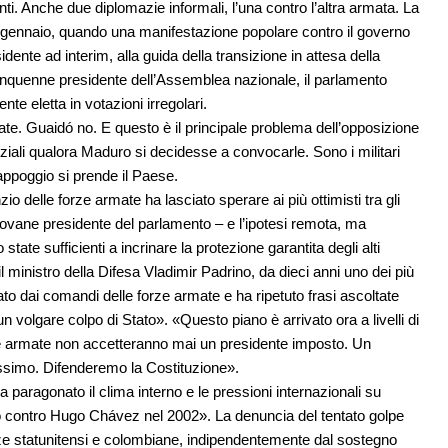
i. Anche due diplomazie informali, l’una contro l’altra armata. La
3 gennaio, quando una manifestazione popolare contro il governo
te ad interim, alla guida della transizione in attesa della
cinquenne presidente dell’Assemblea nazionale, il parlamento
te eletta in votazioni irregolari.
ate. Guaidó no. E questo è il principale problema dell’opposizione
ziali qualora Maduro si decidesse a convocarle. Sono i militari
o appoggio si prende il Paese.
o delle forze armate ha lasciato sperare ai più ottimisti tra gli
iovane presidente del parlamento – e l’ipotesi remota, ma
state sufficienti a incrinare la protezione garantita degli alti
 ministro della Difesa Vladimir Padrino, da dieci anni uno dei più
iato dai comandi delle forze armate e ha ripetuto frasi ascoltate
 volgare colpo di Stato». «Questo piano è arrivato ora a livelli di
ze armate non accetteranno mai un presidente imposto. Un
issimo. Difenderemo la Costituzione».
a paragonato il clima interno e le pressioni internazionali su
o contro Hugo Chávez nel 2002». La denuncia del tentato golpe
ze statunitensi e colombiane, indipendentemente dal sostegno