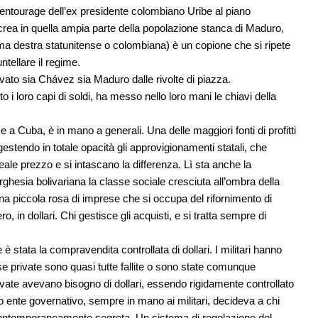
entourage dell’ex presidente colombiano Uribe al piano
 crea in quella ampia parte della popolazione stanca di Maduro,
ma destra statunitense o colombiana) è un copione che si ripete
tellare il regime.
alvato sia Chávez sia Maduro dalle rivolte di piazza.
 i loro capi di soldi, ha messo nello loro mani le chiavi della
 a Cuba, è in mano a generali. Una delle maggiori fonti di profitti
gestendo in totale opacità gli approvigionamenti statali, che
reale prezzo e si intascano la differenza. Lì sta anche la
rghesia bolivariana la classe sociale cresciuta all’ombra della
una piccola rosa di imprese che si occupa del rifornimento di
, in dollari. Chi gestisce gli acquisti, e si tratta sempre di
 è stata la compravendita controllata di dollari. I militari hanno
ese private sono quasi tutte fallite o sono state comunque
ivate avevano bisogno di dollari, essendo rigidamente controllato
co ente governativo, sempre in mano ai militari, decideva a chi
contemporaneamente segreta. Un sistema di regolazione del