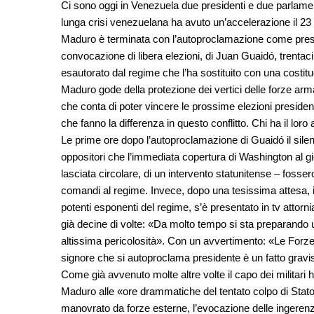
Ci sono oggi in Venezuela due presidenti e due parlament
lunga crisi venezuelana ha avuto un’accelerazione il 2
Maduro è terminata con l’autoproclamazione come presiden
convocazione di libera elezioni, di Juan Guaidó, trenta
esautorato dal regime che l’ha sostituito con una costituen
Maduro gode della protezione dei vertici delle forze arm
che conta di poter vincere le prossime elezioni presiden
che fanno la differenza in questo conflitto. Chi ha il lor
Le prime ore dopo l’autoproclamazione di Guaidó il silenzi
oppositori che l’immediata copertura di Washington al g
lasciata circolare, di un intervento statunitense – fossero 
comandi al regime. Invece, dopo una tesissima attesa, il
potenti esponenti del regime, s’è presentato in tv attorn
già decine di volte: «Da molto tempo si sta preparando un
altissima pericolosità». Con un avvertimento: «Le For
signore che si autoproclama presidente è un fatto grav
Come già avvenuto molte altre volte il capo dei militari h
Maduro alle «ore drammatiche del tentato colpo di Stat
manovrato da forze esterne, l’evocazione delle ingeren