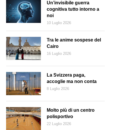
Un’invisibile guerra
cognitiva tutto intorno a
noi
10 Luglio 2026
Tra le anime sospese del
Cairo
16 Luglio 2026
La Svizzera paga,
accoglie ma non conta
8 Luglio 2026
aduro con Remigio Ceballos, responsabile del Comando Strategico Ope
Molto più di un centro
polisportivo
22 Luglio 2026