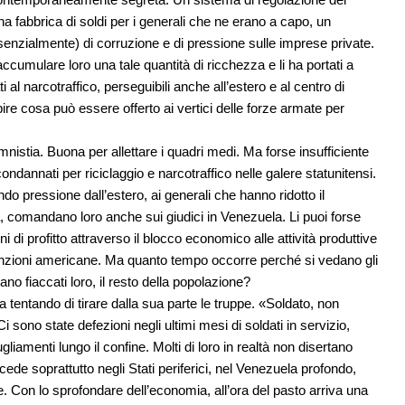
na fabbrica di soldi per i generali che ne erano a capo, un
ssenzialmente) di corruzione e di pressione sulle imprese private.
umulare loro una tale quantità di ricchezza e li ha portati a
i al narcotraffico, perseguibili anche all’estero e al centro di
apire cosa può essere offerto ai vertici delle forze armate per
amnistia. Buona per allettare i quadri medi. Ma forse insufficiente
condannati per riciclaggio e narcotraffico nelle galere statunitensi.
do pressione dall’estero, ai generali che hanno ridotto il
 comandano loro anche sui giudici in Venezuela. Li puoi forse
di profitto attraverso il blocco economico alle attività produttive
sanzioni americane. Ma quanto tempo occorre perché si vedano gli
gano fiaccati loro, il resto della popolazione?
 sta tentando di tirare dalla sua parte le truppe. «Soldato, non
i sono state defezioni negli ultimi mesi di soldati in servizio,
ugliamenti lungo il confine. Molti di loro in realtà non disertano
de soprattutto negli Stati periferici, nel Venezuela profondo,
re. Con lo sprofondare dell’economia, all’ora del pasto arriva una