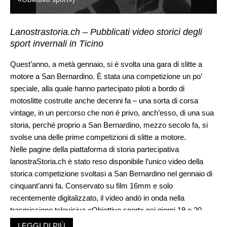
Lanostrastoria.ch – Pubblicati video storici degli
sport invernali in Ticino
Quest’anno, a metà gennaio, si è svolta una gara di slitte a
motore a San Bernardino. È stata una competizione un po’
speciale, alla quale hanno partecipato piloti a bordo di
motoslitte costruite anche decenni fa – una sorta di corsa
vintage, in un percorso che non è privo, anch’esso, di una sua
storia, perché proprio a San Bernardino, mezzo secolo fa, si
svolse una delle prime competizioni di slitte a motore.
Nelle pagine della piattaforma di storia partecipativa
lanostraStoria.ch è stato reso disponibile l’unico video della
storica competizione svoltasi a San Bernardino nel gennaio di
cinquant’anni fa. Conservato su film 16mm e solo
recentemente digitalizzato, il video andò in onda nella
trasmissione televisiva «Obiettivo sport» nei giorni 19 e 20
gennaio 1969. Lo storico video dedicato a una delle prime gare
LEGGI DI PIÙ