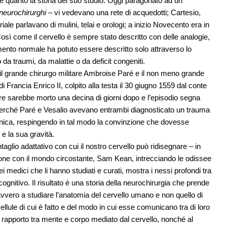
te quanto la storia del suo studio. Oggi paragonato ad un
i neurochirurghi
– vi vedevano una rete di acquedotti; Cartesio,
riale parlavano di mulini, telai e orologi; a inizio Novecento era in
 Così come il cervello è sempre stato descritto con delle analogie,
amento normale ha potuto essere descritto solo attraverso lo
a traumi, da malattie o da deficit congeniti.
 tra il grande chirurgo militare Ambroise Paré e il non meno grande
 Francia Enrico II, colpito alla testa il 30 giugno 1559 dal conte
 re sarebbe morto una decina di giorni dopo e l’episodio segna
perché Paré e Vesalio avevano entrambi diagnosticato un trauma
 cranica, respingendo in tal modo la convinzione che dovesse
e la sua gravità.
aglio adattativo con cui il nostro cervello può ridisegnare – in
zione con il mondo circostante, Sam Kean, intrecciando le odissee
 medici che li hanno studiati e curati, mostra i nessi profondi tra
ognitivo. Il risultato è una storia della neurochirurgia che prende
vero a studiare l’anatomia del cervello umano e non quello di
ellule di cui è fatto e del modo in cui esse comunicano tra di loro
 al rapporto tra mente e corpo mediato dal cervello, nonché al