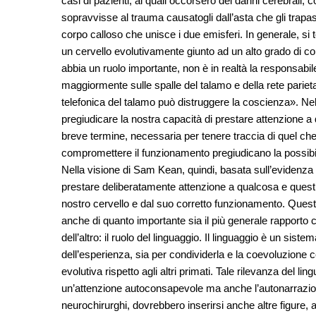
casi di pazienti, ai quali occorsero dei danni cerebrali
sopravvisse al trauma causatogli dall’asta che gli trapassò
corpo calloso che unisce i due emisferi. In generale, s
un cervello evolutivamente giunto ad un alto grado di c
abbia un ruolo importante, non è in realtà la responsabi
maggiormente sulle spalle del talamo e della rete parieta
telefonica del talamo può distruggere la coscienza». Ne
pregiudicare la nostra capacità di prestare attenzione a
breve termine, necessaria per tenere traccia di quel ch
compromettere il funzionamento pregiudicano la possibil
Nella visione di Sam Kean, quindi, basata sull’evidenza
prestare deliberatamente attenzione a qualcosa e quest’a
nostro cervello e dal suo corretto funzionamento. Quest
anche di quanto importante sia il più generale rapporto c
dell’altro: il ruolo del linguaggio. Il linguaggio è un si
dell’esperienza, sia per condividerla e la coevoluzione 
evolutiva rispetto agli altri primati. Tale rilevanza del 
un’attenzione autoconsapevole ma anche l’autonarrazio
neurochirurghi, dovrebbero inserirsi anche altre figure, a