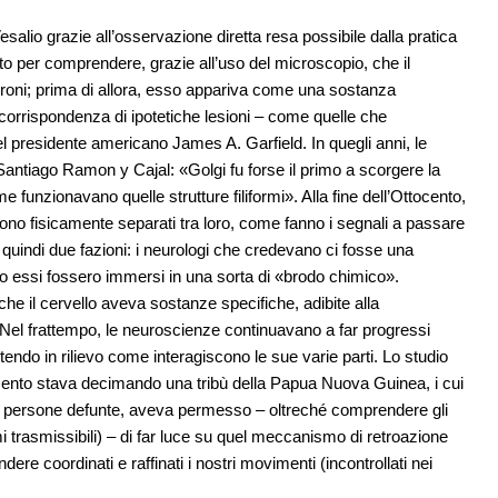
esalio grazie all’osservazione diretta resa possibile dalla pratica
to per comprendere, grazie all’uso del microscopio, che il
neuroni; prima di allora, esso appariva come una sostanza
 corrispondenza di ipotetiche lesioni – come quelle che
el presidente americano James A. Garfield. In quegli anni, le
 Santiago Ramon y Cajal: «Golgi fu forse il primo a scorgere la
 funzionavano quelle strutture filiformi». Alla fine dell’Ottocento,
sono fisicamente separati tra loro, come fanno i segnali a passare
 quindi due fazioni: i neurologi che credevano ci fosse una
vano essi fossero immersi in una sorta di «brodo chimico».
 il cervello aveva sostanze specifiche, adibite alla
i. Nel frattempo, le neuroscienze continuavano a far progressi
ttendo in rilievo come interagiscono le sue varie parti. Lo studio
cento stava decimando una tribù della Papua Nuova Guinea, i cui
elle persone defunte, aveva permesso – oltreché comprendere gli
rmi trasmissibili) – di far luce su quel meccanismo di retroazione
ere coordinati e raffinati i nostri movimenti (incontrollati nei