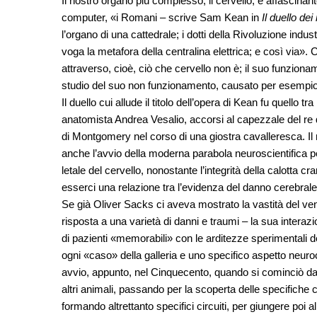
Il nostro organo più complesso, il cervello, è affascinan
computer, «i Romani – scrive Sam Kean in
Il duello de
l’organo di una cattedrale; i dotti della Rivoluzione indust
voga la metafora della centralina elettrica; e così via».
attraverso, cioè, ciò che cervello non è; il suo funzion
studio del suo non funzionamento, causato per esempio d
Il duello cui allude il titolo dell’opera di Kean fu quello
anatomista Andrea Vesalio, accorsi al capezzale del re di
di Montgomery nel corso di una giostra cavalleresca. Il
anche l’avvio della moderna parabola neuroscientifica 
letale del cervello, nonostante l’integrità della calotta
esserci una relazione tra l’evidenza del danno cerebrale 
Se già Oliver Sacks ci aveva mostrato la vastità del vent
risposta a una varietà di danni e traumi – la sua intera
di pazienti «memorabili» con le arditezze sperimentali dei
ogni «caso» della galleria e uno specifico aspetto neuroc
avvio, appunto, nel Cinquecento, quando si cominciò dav
altri animali, passando per la scoperta delle specifiche c
formando altrettanto specifici circuiti, per giungere poi