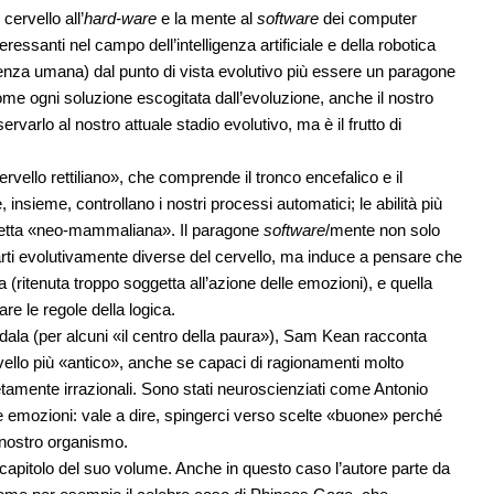
cervello all’
hard-ware
e la mente al
software
dei computer
ressanti nel campo dell’intelligenza artificiale e della robotica
scienza umana) dal punto di vista evolutivo più essere un paragone
ome ogni soluzione escogitata dall’evoluzione, anche il nostro
arlo al nostro attuale stadio evolutivo, ma è il frutto di
ervello rettiliano», che comprende il tronco encefalico e il
insieme, controllano i nostri processi automatici; le abilità più
 detta «neo-mammaliana». Il paragone
software
/mente non solo
rti evolutivamente diverse del cervello, ma induce a pensare che
ia (ritenuta troppo soggetta all’azione delle emozioni), e quella
re le regole della logica.
gdala (per alcuni «il centro della paura»), Sam Kean racconta
rvello più «antico», anche se capaci di ragionamenti molto
pletamente irrazionali. Sono stati neuroscienziati come Antonio
e emozioni: vale a dire, spingerci verso scelte «buone» perché
 nostro organismo.
apitolo del suo volume. Anche in questo caso l’autore parte da