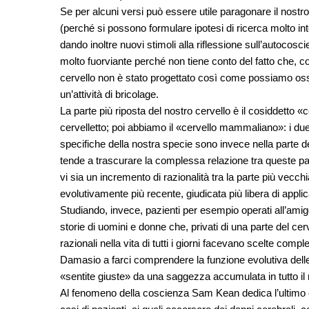
Se per alcuni versi può essere utile paragonare il nostro 
(perché si possono formulare ipotesi di ricerca molto inte
dando inoltre nuovi stimoli alla riflessione sull’autoco
molto fuorviante perché non tiene conto del fatto che, c
cervello non è stato progettato così come possiamo osserv
un’attività di bricolage.
La parte più riposta del nostro cervello è il cosiddetto «c
cervelletto; poi abbiamo il «cervello mammaliano»: i due, 
specifiche della nostra specie sono invece nella parte
tende a trascurare la complessa relazione tra queste pa
vi sia un incremento di razionalità tra la parte più vecch
evolutivamente più recente, giudicata più libera di applica
Studiando, invece, pazienti per esempio operati all’ami
storie di uomini e donne che, privati di una parte del ce
razionali nella vita di tutti i giorni facevano scelte com
Damasio a farci comprendere la funzione evolutiva dell
«sentite giuste» da una saggezza accumulata in tutto il
Al fenomeno della coscienza Sam Kean dedica l’ultimo c