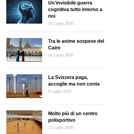
Un’invisibile guerra
cognitiva tutto intorno a
noi
10 Luglio 2026
Tra le anime sospese del
Cairo
16 Luglio 2026
La Svizzera paga,
accoglie ma non conta
8 Luglio 2026
ineas Gage sopravvisse alla ferita di un’asta che gli trapassò il cranio 
Molto più di un centro
polisportivo
22 Luglio 2026