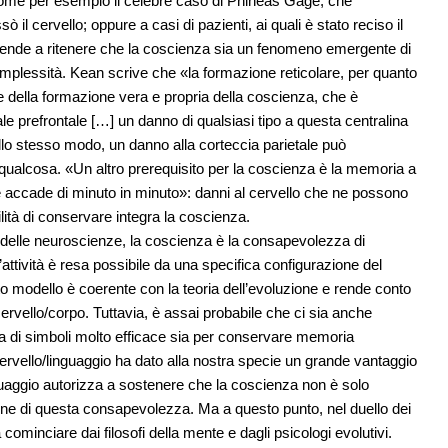
, come per esempio il celebre caso di Phineas Gage, che
 il cervello; oppure a casi di pazienti, ai quali è stato reciso il
i tende a ritenere che la coscienza sia un fenomeno emergente di
omplessità. Kean scrive che «la formazione reticolare, per quanto
le della formazione vera e propria della coscienza, che è
le prefrontale […] un danno di qualsiasi tipo a questa centralina
llo stesso modo, un danno alla corteccia parietale può
 qualcosa. «Un altro prerequisito per la coscienza è la memoria a
e accade di minuto in minuto»: danni al cervello che ne possono
ità di conservare integra la coscienza.
 delle neuroscienze, la coscienza è la consapevolezza di
ttività è resa possibile da una specifica configurazione del
o modello è coerente con la teoria dell’evoluzione e rende conto
ervello/corpo. Tuttavia, è assai probabile che ci sia anche
stema di simboli molto efficace sia per conservare memoria
cervello/linguaggio ha dato alla nostra specie un grande vantaggio
linguaggio autorizza a sostenere che la coscienza non è solo
ne di questa consapevolezza. Ma a questo punto, nel duello dei
 cominciare dai filosofi della mente e dagli psicologi evolutivi.