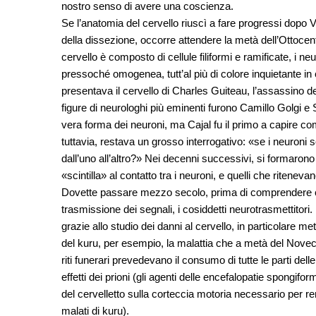
nostro senso di avere una coscienza.
Se l’anatomia del cervello riuscì a fare progressi dopo V
della dissezione, occorre attendere la metà dell’Ottocen
cervello è composto di cellule filiformi e ramificate, i 
pressoché omogenea, tutt’al più di colore inquietante in
presentava il cervello di Charles Guiteau, l’assassino d
figure di neurologhi più eminenti furono Camillo Golgi e
vera forma dei neuroni, ma Cajal fu il primo a capire come
tuttavia, restava un grosso interrogativo: «se i neuroni 
dall’uno all’altro?» Nei decenni successivi, si formarono
«scintilla» al contatto tra i neuroni, e quelli che ritene
Dovette passare mezzo secolo, prima di comprendere che
trasmissione dei segnali, i cosiddetti neurotrasmettitor
grazie allo studio dei danni al cervello, in particolare me
del kuru, per esempio, la malattia che a metà del Nove
riti funerari prevedevano il consumo di tutte le parti d
effetti dei prioni (gli agenti delle encefalopatie spongifo
del cervelletto sulla corteccia motoria necessario per rend
malati di kuru).