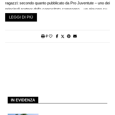
ragazzi: secondo quanto pubblicato da
Pro Juventute
– uno dei
principali partner della sopracitata campagna – un giovane su
due afferma di avere già pensato almeno una volta di togliersi
LEGGI DI PIÙ
la vita. Questo trova conferma nei dati del servizio Consulenza
+ aiuto 147 della più grande organizzazione svizzera per
l’infanzia e la gioventù, cui lo scorso anno si sono rivolti 2-3
0
adolescenti al giorno sul tema del suicidio. Fortunatamente, tra
i giovani il numero di coloro che passa all’atto è inferiore
rispetto agli adulti. Si stima che circa una persona su dieci
faccia un tentativo di suicidio nel corso della sua vita, con tassi
3-4 volte maggiori tra il sesso femminile. Tra il 2009 e il 2015 in
Svizzera i decessi per suicidio tra i giovani di età inferiore ai 29
anni sono stati in media 131 all’anno, con vittime molto più
spesso di sesso maschile. Tra le principali cause, figurano
situazioni di stress acuto come delusioni amorose, problemi a
scuola, nella formazione o sul lavoro.
IN EVIDENZA
Alla luce di questa situazione, le FFS e la divisione dell’EBPI
per la prevenzione e promozione della salute nel Cantone di
Zurigo hanno messo a punto la campagna «Stop al suicidio