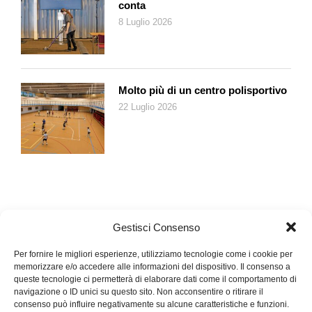
giovane sta attraversando un periodo di smarrimento. Ed è qui
conta
che si inserisce ed acquista significato la collaborazione con il
8 Luglio 2026
servizio di aiuto di Pro Juventute, cui collabora una settantina
di consulenti professionisti. Come accennato in apertura, sono
stati scelti cinque giovani che hanno vissuto un’esperienza di
questo tipo e che la raccontano in brevi filmati. I video possono
Molto più di un centro polisportivo
essere visionati sul sito www.147.ch, nella sezione dedicata
22 Luglio 2026
alla campagna, dove si trovano pure informazioni
supplementari (per esempio, «Suicidio: segnali d’allarme» o
«Suicidio: altre possibilità per non soffrire») e risposte a
domande frequenti (come «Esclusione – È normale avere
pensieri suicidi?» oppure «Pensieri suicidi, non so perché!»).
Un po’ in tutta la Svizzera sono inoltre affisse le immagini dei
cinque volti della campagna, che possono essere fotografate
Gestisci Consenso
con Shazam, un’app molto diffusa tra i ragazzi per
l’identificazione delle canzoni. Così facendo parte il video in cui
Per fornire le migliori esperienze, utilizziamo tecnologie come i cookie per
memorizzare e/o accedere alle informazioni del dispositivo. Il consenso a
i ragazzi raccontano in che modo sono riusciti ad aiutare un
queste tecnologie ci permetterà di elaborare dati come il comportamento di
loro amico. Il racconto di Ilyas, 18 anni, inizia così: «Una sera,
navigazione o ID unici su questo sito. Non acconsentire o ritirare il
un mio compagno di classe mi ha telefonato. Mi ha raccontato
consenso può influire negativamente su alcune caratteristiche e funzioni.