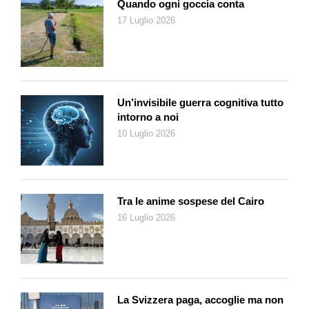
Quando ogni goccia conta
giovanile», assieme a Pro Juventute e ad altri partner (la BLS,
17 Luglio 2026
la Federazione Svizzera delle Psicologhe e degli Psicologi –
FSP, il Sindacato del personale dei trasporti – SEV e
l’organizzazione STOP SUICIDE di Ginevra).
Dal 2016, i due primi partner lavorano già insieme a favore
della prevenzione dei suicidi tra gli adulti nell’ambito della
Un’invisibile guerra cognitiva tutto
campagna nazionale «Parlare può salvare», sostenuta, tra gli
intorno a noi
altri, dal Telefono Amico. Fulcro della campagna è il sito
10 Luglio 2026
www.parlare-puo-salvare.ch
, dove le persone «a rischio» e i
loro conoscenti e familiari possono trovare informazioni,
consigli ed indirizzi. L’obiettivo perseguito è infatti quello di
superare i tabù legati alla tematica ed incoraggiare chi è in
Tra le anime sospese del Cairo
difficoltà ad aprirsi, facendo al tempo stesso in modo che
16 Luglio 2026
possa trovare rapidamente aiuto.
La più recente campagna – lanciata lo scorso anno – invece
che ai ragazzi con tendenze suicide, si rivolge agli amici, con
lo scopo di mostrare loro come essere d’aiuto. I coetanei sono
infatti spesso i primi a rendersi conto che un adolescente o un
La Svizzera paga, accoglie ma non