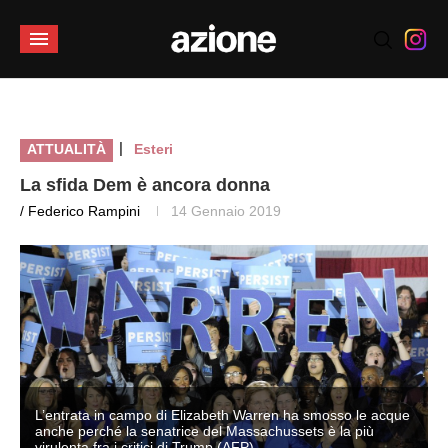
|
ATTUALITÀ
Esteri
La sfida Dem è ancora donna
/ Federico Rampini
14 Gennaio 2019
e
L’entrata in campo di Elizabeth Warren ha smosso le acque
anche perché la senatrice del Massachussets è la più
virulenta fra i critici di Trump (AFP)