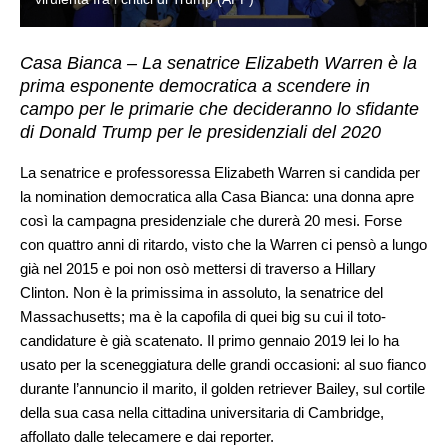
Casa Bianca – La senatrice Elizabeth Warren è la
prima esponente democratica a scendere in
campo per le primarie che decideranno lo sfidante
di Donald Trump per le presidenziali del 2020
La senatrice e professoressa Elizabeth Warren si candida per
la nomination democratica alla Casa Bianca: una donna apre
così la campagna presidenziale che durerà 20 mesi. Forse
con quattro anni di ritardo, visto che la Warren ci pensò a lungo
già nel 2015 e poi non osò mettersi di traverso a Hillary
Clinton. Non è la primissima in assoluto, la senatrice del
Massachusetts; ma è la capofila di quei big su cui il toto-
candidature è già scatenato. Il primo gennaio 2019 lei lo ha
usato per la sceneggiatura delle grandi occasioni: al suo fianco
durante l’annuncio il marito, il golden retriever Bailey, sul cortile
della sua casa nella cittadina universitaria di Cambridge,
affollato dalle telecamere e dai reporter.