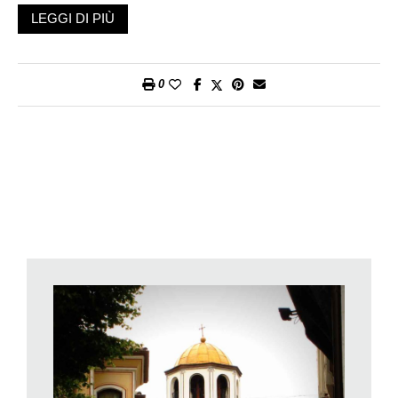
mondo – di tombe di notabili ce ne sono centinaia: è la Valle dei
LEGGI DI PIÙ
Re traci. Una, in un parco cittadino, è patrimonio Unesco. Se
ne visita la copia, costruita esatta accanto all’originale.
Nell’entrata a vetri, un vecchio con un berretto in testa e una
0
scarpa rotta mi si presenta in una nuvoletta alcolica dicendo
d’essere il custode d’un tempo. Ora è in pensione, ma non può
fare a meno di venir qui tutti i giorni. Dopo più di cinquant’anni
qua sotto, azzarda, avrebbe tutto il diritto di far parte del corteo
funebre degli affreschi ellenistici del IV sec. a.C., dipinti lungo
questo corridoio e sulla cupola della camera funeraria, tra
cavalli, bighe e banchetti. Parla per un’ora, come solo chi è
alticcio sa fare, della finezza dei gioielli, dei crateri e degli ori
ritrovati coi defunti e che vedrò al museo, insieme alle corone
reali, folti serti di foglie di quercia d’oro.
«Ne avevamo di tempo, per noi, per studiare», dice ricordando
con gli occhi lucidi le giornate lente dell’epoca comunista,
terminata nel 1990. A lui sembra l’età dell’oro, tanto più che con
la pensione non campa e gli tocca arrabattarsi e accettare quel
che trova.