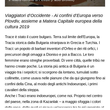
Viaggiatori d’Occidente - Ai confini d’Europa verso
Plovdiv, assieme a Matera Capitale europea della
cultura 2019
Trace è stato il cuore bulgaro. Terra sul limite dell’Europa, la
Tracia storica dalla Bulgaria straripava in Grecia e Turchia. I
Traci: un popolo di barbari inventori d’Orfeo e dei riti orfici, i
precursori degli omaggi a Dioniso e poi a Bacco. Le loro
femmine erano streghe proverbiali. Di vere città, quelle tribù ne
hanno create poche. La storia più antica di Bulgaria è un
viaggio tra i sepolcri; si scorgono da lontano, tumulati sotto
collinette, come usava nelle pianure che da qui giungono fino ai
confini della Cina, al modo degli antichi Indoeuropei, i primi
cavalieri della steppa.
Anche i Traci erano indoeuropei, come noi. Proprio nel centro
del paese, nella zona di Kazanlak – a maggio sfoggia i colori
delle rose, dalle quali si ricava un’essenza tra le più pregiate al