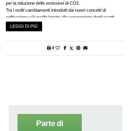
per la riduzione delle emissioni di CO2.
Tra i molti cambiamenti introdotti dai nuovi concetti di
coltivazione c’è quello legato alla separazione degli scarti:
molte piantagioni fino ad oggi non si preoccupavano di
LEGGI DI PIÙ
separare i contenitori vuoti di pestici e fertilizzanti dai rifiuti
abituali. L’attenzione degli agricoltori è stata richiamata sul
problema. In seguito a ciò sono state predisposte delle
0
discariche apposite per questo tipo di rifiuti.
Il concetto generale di produzione cerca poi di fare ricorso a un
minor uso possibile d’acqua. Le aziende di trattamento
possono giovarsi oggi di impianti per il trattamento delle acque
reflue. In questo modo l’acqua utilizzata per la preparazione dei
frutti, in generale il loro lavaggio, può essere riutilizzata molte
volte. Tali misure hanno permesso una riduzione sensibile nel
fabbisogno idrico delle fattorie.
La nuova concezione nella pianificazione delle piantagioni tiene
in grande considerazione l’ambiente in cui esse sono inserite.
La salvaguardia della biodiversità è uno dei temi chiave nella
politica di insediamento. Nelle fattorie, infatti, sono previste