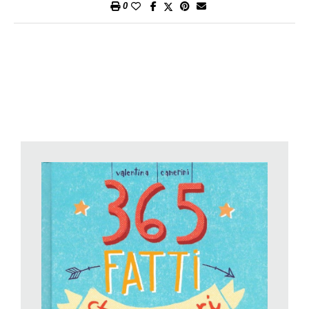
0
più facile e meno rischiosa. A Cesare sembra di non poter
lasciarsi andare, e invece alla fine della storia scoprirà di
poterlo fare, e anzi di poter fare tante cose che si precludeva
perché pensava di non esserne capace.
Le illustrazioni di questo libro sono fondamentali, in quanto
alternano campi lunghi e primi piani, cambi di inquadratura che
conferiscono molto ritmo, ben seguito dall’andamento della
scrittura: nei campi lunghi vediamo da lontano l’albero con il
koala aggrappato e ciò che succede sotto, in continuo
mutamento, nell’alternarsi delle stagioni. I primi piani ci portano
invece vicinissimi al koala, sull’albero con lui, a condividere le
sue paure. È come se noi lettori ci spostassimo
continuamente dentro questa storia (a un certo punto dovremo
addirittura girare in verticale il libro), che un po’ ci tiene con il
fiato sospeso… come farà Cesare a staccarsi dal suo albero?
Per tutti quei bambini che preferiscono starsene in disparte
perché hanno un po’ paura di «buttarsi» in mezzo agli altri,
ecco una piccola e coinvolgente storia degli autori del