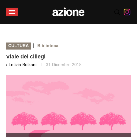
|
CULTURA
Biblioteca
Viale dei ciliegi
/ Letizia Bolzani
31 Dicembre 2018