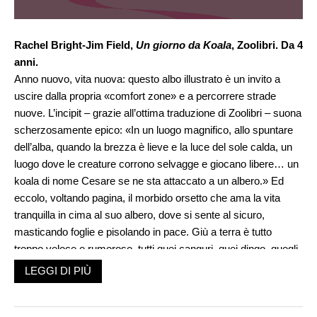
Rachel Bright-Jim Field,
Un giorno da Koala
, Zoolibri. Da 4
anni.
Anno nuovo, vita nuova: questo albo illustrato è un invito a
uscire dalla propria «comfort zone» e a percorrere strade
nuove. L’incipit – grazie all’ottima traduzione di Zoolibri – suona
scherzosamente epico: «In un luogo magnifico, allo spuntare
dell’alba, quando la brezza è lieve e la luce del sole calda, un
luogo dove le creature corrono selvagge e giocano libere… un
koala di nome Cesare se ne sta attaccato a un albero.» Ed
eccolo, voltando pagina, il morbido orsetto che ama la vita
tranquilla in cima al suo albero, dove si sente al sicuro,
masticando foglie e pisolando in pace. Giù a terra è tutto
troppo veloce e rumoroso, tutti quei canguri, quei dingo, quegli
altri animali che corrono e strillano gli fanno paura, anche se
LEGGI DI PIÙ
continuamente lo invitano a giocare. Lui rifiuta sempre: in
fondo, forse, non gli dispiacerebbe unirsi a loro, almeno
qualche volta, ma restare aggrappato al suo albero è la scelta