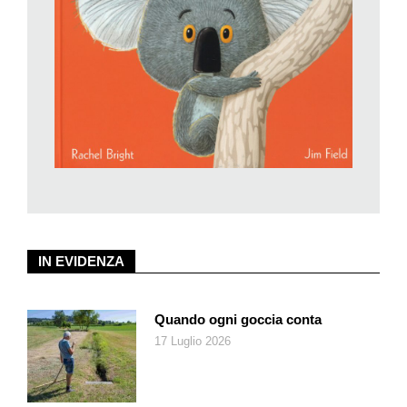
dell’oceano corrono chilometri e chilometri di cavi, che i primi
giornali risalgono al 59 a.C. e si chiamavano
Acta diurna,
che il
Sauroposeidon
era un dinosauro che raggiungeva i 18 metri di
altezza… Le notizie a volte sono leggere (come quella della
nobile veneziana Teodora che nel 1070 fece la figura della
maleducata perché osò mangiare con la forchetta invece che
con le mani; o come quella del falco che scaccia i piccioni
sopra i campi tennistici di Wimbledon), a volte invece più
profonde (si parla anche di fatti come, ad esempio, l’assedio di
Leningrado o la ribellione di Rosa Parks al razzismo), ma
sempre vengono proposte con brevi e agili testi, a cura di
Valentina Camerini. Un volume da spilluzzicare qua e là, o da
IN EVIDENZA
leggere dall’inizio alla fine, per non perdere mai una delle più
preziose attitudini dei bambini: l’attitudine alla meraviglia.
Quando ogni goccia conta
17 Luglio 2026