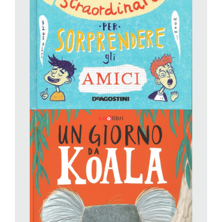
fortunatissimo
Un leone dentro
. Anche in questo caso,
dedicata a tutti coloro che hanno bisogno di tirar fuori un
proprio gioioso, gentile ma deciso, ruggito.
Valentina Camerini,
365 fatti straordinari per sorprendere
gli amici
, De Agostini. Da 8 anni.
Una sorta di «forse non tutti sanno che» (storica rubrica della
«Settimana Enigmistica») a misura di ragazzini del terzo
millennio, in un vivace volume illustrato che annovera 365 fatti
straordinari, uno per ogni giorno del nuovo anno, per non
restare neanche un giorno a corto di notizie con le quali, come
recita il titolo, sorprendere gli amici. In realtà la cosa che più
conta è sorprendere se stessi, leggendo questi 365 capitoletti
divulgativi e interessanti, e farsi venire voglia di approfondire le
informazioni, suscitando nuovi interessi e curiosità.
Storia, zoologia, botanica, fisica, archeologia, sismologia,
geografia, e altre scienze ancora ci raccontano questi «fatti
straordinari», che ci portano per esempio a meravigliarci per il
fatto che le piante comunicano tra loro, che sul fondo