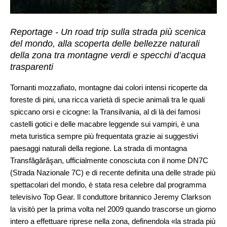
Reportage - Un road trip sulla strada più scenica
del mondo, alla scoperta delle bellezze naturali
della zona tra montagne verdi e specchi d’acqua
trasparenti
Tornanti mozzafiato, montagne dai colori intensi ricoperte da
foreste di pini, una ricca varietà di specie animali tra le quali
spiccano orsi e cicogne: la Transilvania, al di là dei famosi
castelli gotici e delle macabre leggende sui vampiri, è una
meta turistica sempre più frequentata grazie ai suggestivi
paesaggi naturali della regione. La strada di montagna
Transfăgărăşan, ufficialmente conosciuta con il nome DN7C
(Strada Nazionale 7C) e di recente definita una delle strade più
spettacolari del mondo, è stata resa celebre dal programma
televisivo Top Gear. Il conduttore britannico Jeremy Clarkson
la visitò per la prima volta nel 2009 quando trascorse un giorno
intero a effettuare riprese nella zona, definendola «la strada più