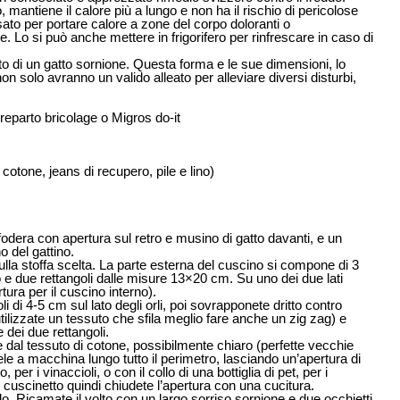
 mantiene il calore più a lungo e non ha il rischio di pericolose
ato per portare calore a zone del corpo doloranti o
 Lo si può anche mettere in frigorifero per rinfrescare in caso di
tto di un gatto sornione. Questa forma e le sue dimensioni, lo
on solo avranno un valido alleato per alleviare diversi disturbi,
n reparto bricolage o Migros do-it
i cotone, jeans di recupero, pile e lino)
i fodera con apertura sul retro e musino di gatto davanti, e un
o del gattino.
ulla stoffa scelta. La parte esterna del cuscino si compone di 3
o e due rettangoli dalle misure 13×20 cm. Su uno dei due lati
rtura per il cuscino interno).
i di 4-5 cm sul lato degli orli, poi sovrapponete dritto contro
 utilizzate un tessuto che sfila meglio fare anche un zig zag) e
e dei due rettangoli.
ate dal tessuto di cotone, possibilmente chiaro (perfette vecchie
e a macchina lungo tutto il perimetro, lasciando un’apertura di
er i vinaccioli, o con il collo di una bottiglia di pet, per i
ro cuscinetto quindi chiudete l’apertura con una cucitura.
lo. Ricamate il volto con un largo sorriso sornione e due occhietti