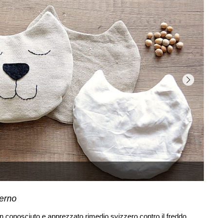
verno
 è un conosciuto e apprezzato rimedio svizzero contro il freddo.