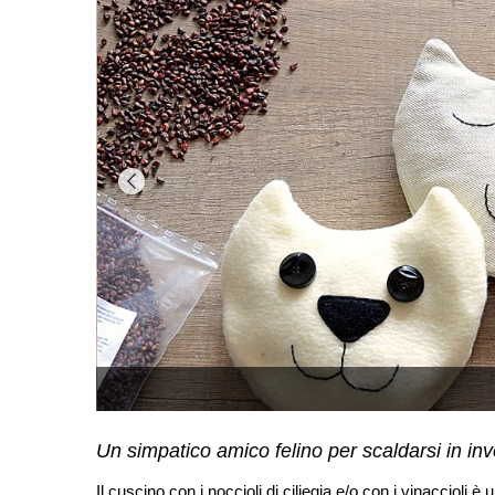
Un simpatico amico felino per scaldarsi in in
Il cuscino con i noccioli di ciliegia e/o con i vinaccioli