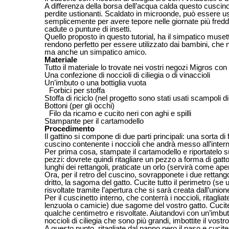
A differenza della borsa dell’acqua calda questo cuscino,
perdite ustionanti. Scaldato in microonde, può essere us
semplicemente per avere tepore nelle giornate più fredde.
cadute o punture di insetti.
Quello proposto in questo tutorial, ha il simpatico muse
rendono perfetto per essere utilizzato dai bambini, che n
ma anche un simpatico amico.
Materiale
Tutto il materiale lo trovate nei vostri negozi Migros co
Una confezione di noccioli di ciliegia o di vinaccioli
Un’imbuto o una bottiglia vuota
Forbici per stoffa
Stoffa di riciclo (nel progetto sono stati usati scampoli d
Bottoni (per gli occhi)
Filo da ricamo e cucito neri con aghi e spilli
Stampante per il cartamodello
Procedimento
Il gattino si compone di due parti principali: una sorta d
cuscino contenente i noccioli che andrà messo all’intern
Per prima cosa, stampate il cartamodello e riportatelo s
pezzi: dovrete quindi ritagliare un pezzo a forma di gatt
lunghi dei rettangoli, praticate un orlo (servirà come ape
Ora, per il retro del cuscino, sovrapponete i due rettangol
dritto, la sagoma del gatto. Cucite tutto il perimetro (se
risvoltate tramite l’apertura che si sarà creata dall’union
Per il cuscinetto interno, che conterrà i noccioli, ritagli
lenzuola o camicie) due sagome del vostro gatto. Cucitel
qualche centimetro e risvoltate. Aiutandovi con un’imbuto, p
noccioli di ciliegia che sono più grandi, imbottite il vost
A questo punto, ritagliate dal panno nero il naso e cucite