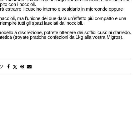
pito con i noccioli.
terà estrarre il cuscino interno e scaldarlo in microonde oppure
vinaccioli, ma l’unione dei due darà un’effetto più compatto e una
mpire tutti gli spazi lasciati dai noccioli.
llo a discrezione, potrete ottenere dei soffici cuscini d’arredo.
ntetica (trovate pratiche confezioni da 1kg alla vostra Migros).