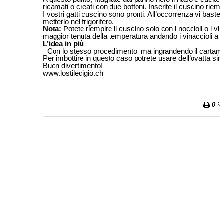
ricamati o creati con due bottoni. Inserite il cuscino riem
I vostri gatti cuscino sono pronti. All’occorrenza vi bas
metterlo nel frigorifero.
Nota:
Potete riempire il cuscino solo con i noccioli o i 
maggior tenuta della temperatura andando i vinaccioli a rie
L’idea in più
Con lo stesso procedimento, ma ingrandendo il cartamode
Per imbottire in questo caso potrete usare dell’ovatta si
Buon divertimento!
www.lostiledigio.ch
0